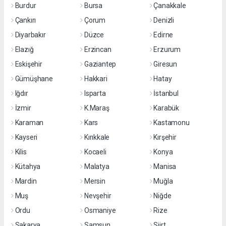
Burdur
Bursa
Çanakkale
Çankırı
Çorum
Denizli
Diyarbakır
Düzce
Edirne
Elazığ
Erzincan
Erzurum
Eskişehir
Gaziantep
Giresun
Gümüşhane
Hakkari
Hatay
Iğdır
Isparta
İstanbul
İzmir
K.Maraş
Karabük
Karaman
Kars
Kastamonu
Kayseri
Kırıkkale
Kırşehir
Kilis
Kocaeli
Konya
Kütahya
Malatya
Manisa
Mardin
Mersin
Muğla
Muş
Nevşehir
Niğde
Ordu
Osmaniye
Rize
Sakarya
Samsun
Siirt