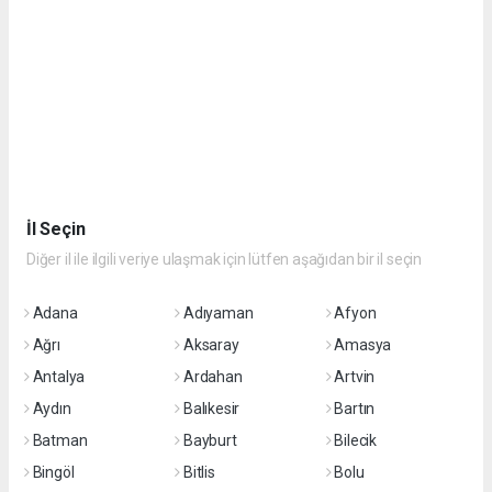
İl Seçin
Diğer il ile ilgili veriye ulaşmak için lütfen aşağıdan bir il seçin
Adana
Adıyaman
Afyon
Ağrı
Aksaray
Amasya
Antalya
Ardahan
Artvin
Aydın
Balıkesir
Bartın
Batman
Bayburt
Bilecik
Bingöl
Bitlis
Bolu