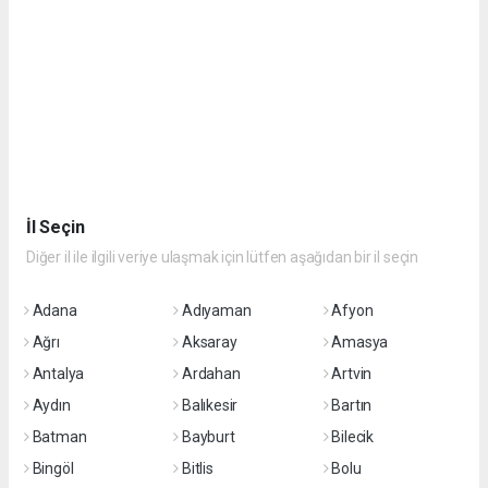
İl Seçin
Diğer il ile ilgili veriye ulaşmak için lütfen aşağıdan bir il seçin
Adana
Adıyaman
Afyon
Ağrı
Aksaray
Amasya
Antalya
Ardahan
Artvin
Aydın
Balıkesir
Bartın
Batman
Bayburt
Bilecik
Bingöl
Bitlis
Bolu