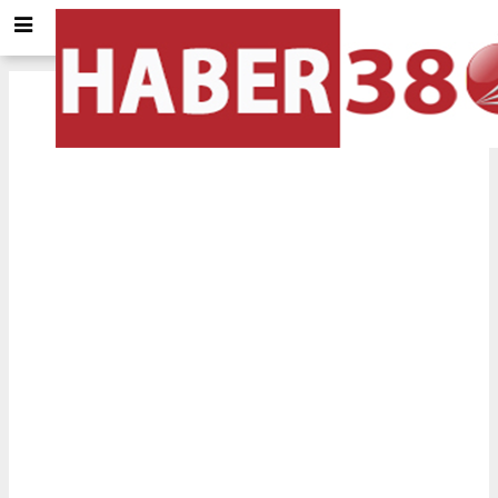
Muş
için Tol ve Trafik durumu