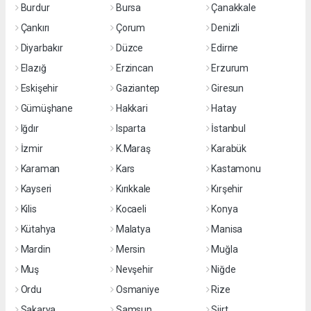
Burdur
Bursa
Çanakkale
Çankırı
Çorum
Denizli
Diyarbakır
Düzce
Edirne
Elazığ
Erzincan
Erzurum
Eskişehir
Gaziantep
Giresun
Gümüşhane
Hakkari
Hatay
Iğdır
Isparta
İstanbul
İzmir
K.Maraş
Karabük
Karaman
Kars
Kastamonu
Kayseri
Kırıkkale
Kırşehir
Kilis
Kocaeli
Konya
Kütahya
Malatya
Manisa
Mardin
Mersin
Muğla
Muş
Nevşehir
Niğde
Ordu
Osmaniye
Rize
Sakarya
Samsun
Siirt