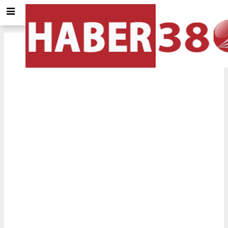
Elazığ
için Tol ve Trafik durumu