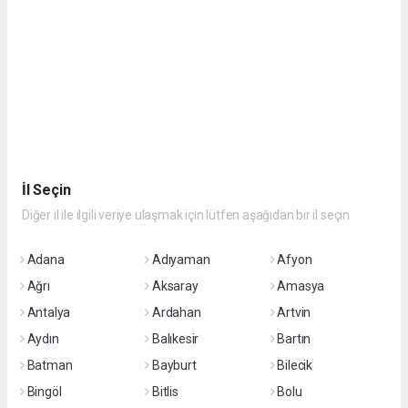
İl Seçin
Diğer il ile ilgili veriye ulaşmak için lütfen aşağıdan bir il seçin
Adana
Adıyaman
Afyon
Ağrı
Aksaray
Amasya
Antalya
Ardahan
Artvin
Aydın
Balıkesir
Bartın
Batman
Bayburt
Bilecik
Bingöl
Bitlis
Bolu