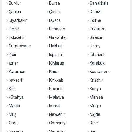
Burdur
Bursa
Çanakkale
Çankırı
Çorum
Denizli
Diyarbakır
Düzce
Edirne
Elazığ
Erzincan
Erzurum
Eskişehir
Gaziantep
Giresun
Gümüşhane
Hakkari
Hatay
Iğdır
Isparta
İstanbul
İzmir
K.Maraş
Karabük
Karaman
Kars
Kastamonu
Kayseri
Kırıkkale
Kırşehir
Kilis
Kocaeli
Konya
Kütahya
Malatya
Manisa
Mardin
Mersin
Muğla
Muş
Nevşehir
Niğde
Ordu
Osmaniye
Rize
Sakarya
Samsun
Siirt