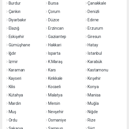
Burdur
Bursa
Çanakkale
Çankırı
Çorum
Denizli
Diyarbakır
Düzce
Edirne
Elazığ
Erzincan
Erzurum
Eskişehir
Gaziantep
Giresun
Gümüşhane
Hakkari
Hatay
Iğdır
Isparta
İstanbul
İzmir
K.Maraş
Karabük
Karaman
Kars
Kastamonu
Kayseri
Kırıkkale
Kırşehir
Kilis
Kocaeli
Konya
Kütahya
Malatya
Manisa
Mardin
Mersin
Muğla
Muş
Nevşehir
Niğde
Ordu
Osmaniye
Rize
Sakarya
Samsun
Siirt