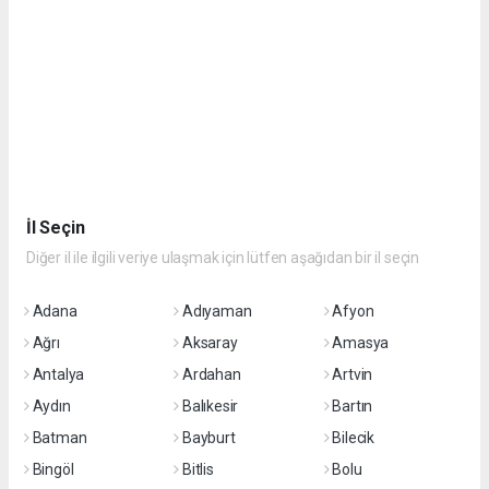
İl Seçin
Diğer il ile ilgili veriye ulaşmak için lütfen aşağıdan bir il seçin
Adana
Adıyaman
Afyon
Ağrı
Aksaray
Amasya
Antalya
Ardahan
Artvin
Aydın
Balıkesir
Bartın
Batman
Bayburt
Bilecik
Bingöl
Bitlis
Bolu