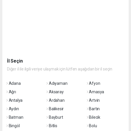
İl Seçin
Diğer il ile ilgili veriye ulaşmak için lütfen aşağıdan bir il seçin
Adana
Adıyaman
Afyon
Ağrı
Aksaray
Amasya
Antalya
Ardahan
Artvin
Aydın
Balıkesir
Bartın
Batman
Bayburt
Bilecik
Bingöl
Bitlis
Bolu