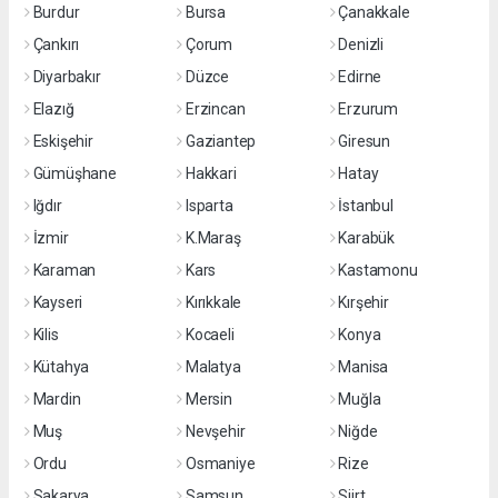
Burdur
Bursa
Çanakkale
Çankırı
Çorum
Denizli
Diyarbakır
Düzce
Edirne
Elazığ
Erzincan
Erzurum
Eskişehir
Gaziantep
Giresun
Gümüşhane
Hakkari
Hatay
Iğdır
Isparta
İstanbul
İzmir
K.Maraş
Karabük
Karaman
Kars
Kastamonu
Kayseri
Kırıkkale
Kırşehir
Kilis
Kocaeli
Konya
Kütahya
Malatya
Manisa
Mardin
Mersin
Muğla
Muş
Nevşehir
Niğde
Ordu
Osmaniye
Rize
Sakarya
Samsun
Siirt