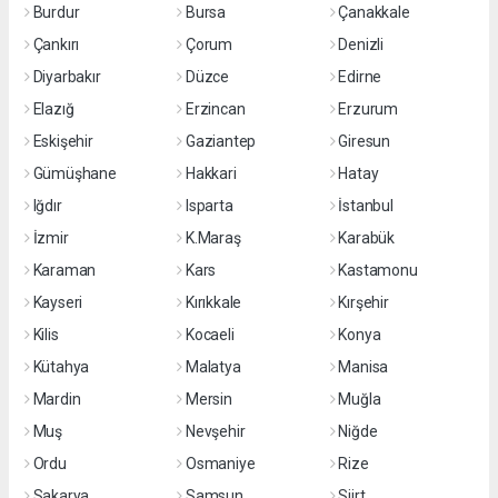
Burdur
Bursa
Çanakkale
Çankırı
Çorum
Denizli
Diyarbakır
Düzce
Edirne
Elazığ
Erzincan
Erzurum
Eskişehir
Gaziantep
Giresun
Gümüşhane
Hakkari
Hatay
Iğdır
Isparta
İstanbul
İzmir
K.Maraş
Karabük
Karaman
Kars
Kastamonu
Kayseri
Kırıkkale
Kırşehir
Kilis
Kocaeli
Konya
Kütahya
Malatya
Manisa
Mardin
Mersin
Muğla
Muş
Nevşehir
Niğde
Ordu
Osmaniye
Rize
Sakarya
Samsun
Siirt