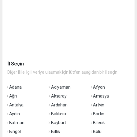
İl Seçin
Diğer il ile ilgili veriye ulaşmak için lütfen aşağıdan bir il seçin
Adana
Adıyaman
Afyon
Ağrı
Aksaray
Amasya
Antalya
Ardahan
Artvin
Aydın
Balıkesir
Bartın
Batman
Bayburt
Bilecik
Bingöl
Bitlis
Bolu