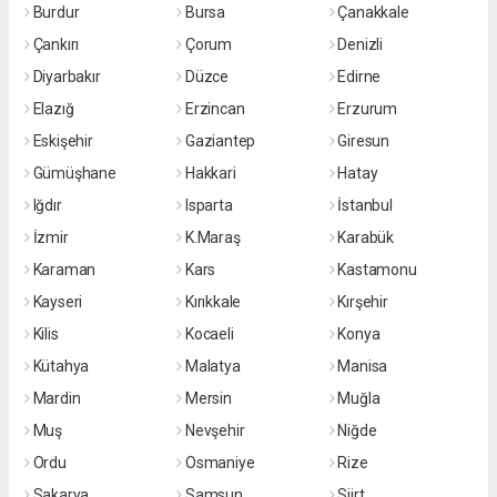
Burdur
Bursa
Çanakkale
Çankırı
Çorum
Denizli
Diyarbakır
Düzce
Edirne
Elazığ
Erzincan
Erzurum
Eskişehir
Gaziantep
Giresun
Gümüşhane
Hakkari
Hatay
Iğdır
Isparta
İstanbul
İzmir
K.Maraş
Karabük
Karaman
Kars
Kastamonu
Kayseri
Kırıkkale
Kırşehir
Kilis
Kocaeli
Konya
Kütahya
Malatya
Manisa
Mardin
Mersin
Muğla
Muş
Nevşehir
Niğde
Ordu
Osmaniye
Rize
Sakarya
Samsun
Siirt