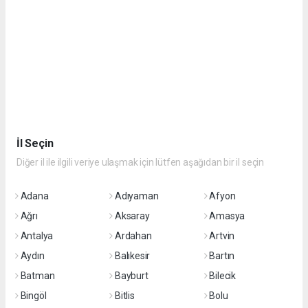
İl Seçin
Diğer il ile ilgili veriye ulaşmak için lütfen aşağıdan bir il seçin
Adana
Adıyaman
Afyon
Ağrı
Aksaray
Amasya
Antalya
Ardahan
Artvin
Aydın
Balıkesir
Bartın
Batman
Bayburt
Bilecik
Bingöl
Bitlis
Bolu