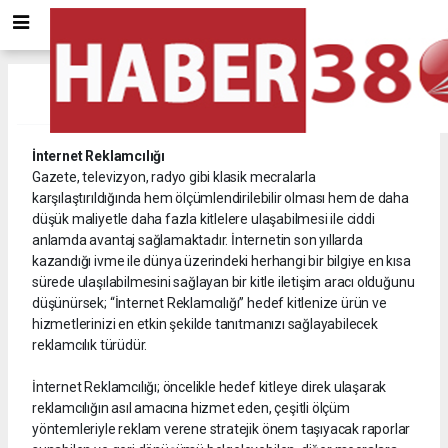
Reklam Ver
İnternet Reklamcılığı
Gazete, televizyon, radyo gibi klasik mecralarla
karşılaştırıldığında hem ölçümlendirilebilir olması hem de daha
düşük maliyetle daha fazla kitlelere ulaşabilmesi ile ciddi
anlamda avantaj sağlamaktadır. İnternetin son yıllarda
kazandığı ivme ile dünya üzerindeki herhangi bir bilgiye en kısa
sürede ulaşılabilmesini sağlayan bir kitle iletişim aracı olduğunu
düşünürsek; “İnternet Reklamcılığı” hedef kitlenize ürün ve
hizmetlerinizi en etkin şekilde tanıtmanızı sağlayabilecek
reklamcılık türüdür.
İnternet Reklamcılığı; öncelikle hedef kitleye direk ulaşarak
reklamcılığın asıl amacına hizmet eden, çeşitli ölçüm
yöntemleriyle reklam verene stratejik önem taşıyacak raporlar