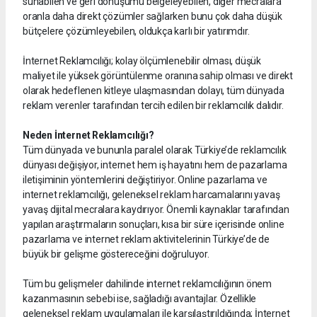
sunabilen ve geri dönüşümü belgeleyebilen, diğer mecralara
oranla daha direkt çözümler sağlarken bunu çok daha düşük
bütçelere çözümleyebilen, oldukça karlı bir yatırımdır.
İnternet Reklamcılığı; kolay ölçümlenebilir olması, düşük
maliyet ile yüksek görüntülenme oranına sahip olması ve direkt
olarak hedeflenen kitleye ulaşmasından dolayı, tüm dünyada
reklam verenler tarafından tercih edilen bir reklamcılık dalıdır.
Neden İnternet Reklamcılığı?
Tüm dünyada ve bununla paralel olarak Türkiye’de reklamcılık
dünyası değişiyor, internet hem iş hayatını hem de pazarlama
iletişiminin yöntemlerini değiştiriyor. Online pazarlama ve
internet reklamcılığı, geleneksel reklam harcamalarını yavaş
yavaş dijital mecralara kaydırıyor. Önemli kaynaklar tarafından
yapılan araştırmaların sonuçları, kısa bir süre içerisinde online
pazarlama ve internet reklam aktivitelerinin Türkiye’de de
büyük bir gelişme göstereceğini doğruluyor.
Tüm bu gelişmeler dahilinde internet reklamcılığının önem
kazanmasının sebebi ise, sağladığı avantajlar. Özellikle
geleneksel reklam uygulamaları ile karşılaştırıldığında; İnternet