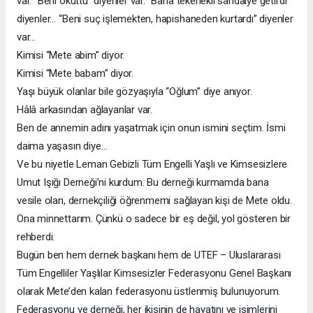
var. “Beni okuttu” diyenler var. “Bana tekerlekli sandalye getirdi”
diyenler… “Beni suç işlemekten, hapishaneden kurtardı” diyenler
var…
Kimisi “Mete abim” diyor.
Kimisi “Mete babam” diyor.
Yaşı büyük olanlar bile gözyaşıyla “Oğlum” diye anıyor.
Hâlâ arkasından ağlayanlar var.
Ben de annemin adını yaşatmak için onun ismini seçtim. İsmi
daima yaşasın diye…
Ve bu niyetle Leman Gebizli Tüm Engelli Yaşlı ve Kimsesizlere
Umut Işığı Derneği’ni kurdum. Bu derneği kurmamda bana
vesile olan, dernekçiliği öğrenmemi sağlayan kişi de Mete oldu.
Ona minnettarım. Çünkü o sadece bir eş değil, yol gösteren bir
rehberdi.
Bugün ben hem dernek başkanı hem de UTEF – Uluslararası
Tüm Engelliler Yaşlılar Kimsesizler Federasyonu Genel Başkanı
olarak Mete’den kalan federasyonu üstlenmiş bulunuyorum.
Federasyonu ve derneği, her ikisinin de hayatını ve isimlerini