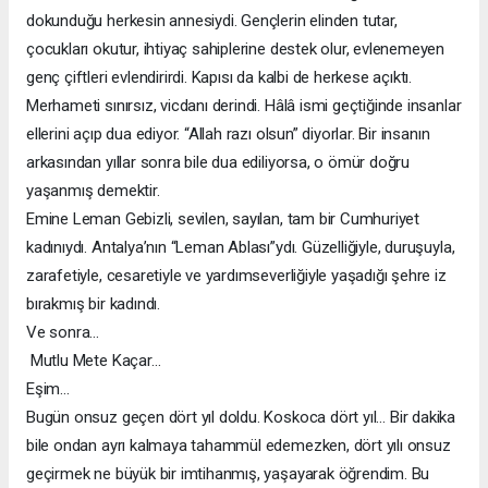
dokunduğu herkesin annesiydi. Gençlerin elinden tutar,
çocukları okutur, ihtiyaç sahiplerine destek olur, evlenemeyen
genç çiftleri evlendirirdi. Kapısı da kalbi de herkese açıktı.
Merhameti sınırsız, vicdanı derindi. Hâlâ ismi geçtiğinde insanlar
ellerini açıp dua ediyor. “Allah razı olsun” diyorlar. Bir insanın
arkasından yıllar sonra bile dua ediliyorsa, o ömür doğru
yaşanmış demektir.
Emine Leman Gebizli, sevilen, sayılan, tam bir Cumhuriyet
kadınıydı. Antalya’nın “Leman Ablası”ydı. Güzelliğiyle, duruşuyla,
zarafetiyle, cesaretiyle ve yardımseverliğiyle yaşadığı şehre iz
bırakmış bir kadındı.
Ve sonra…
Mutlu Mete Kaçar…
Eşim…
Bugün onsuz geçen dört yıl doldu. Koskoca dört yıl… Bir dakika
bile ondan ayrı kalmaya tahammül edemezken, dört yılı onsuz
geçirmek ne büyük bir imtihanmış, yaşayarak öğrendim. Bu