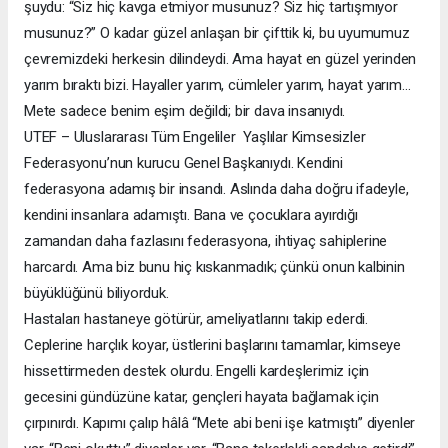
şuydu: “Siz hiç kavga etmiyor musunuz? Siz hiç tartışmıyor
musunuz?” O kadar güzel anlaşan bir çifttik ki, bu uyumumuz
çevremizdeki herkesin dilindeydi. Ama hayat en güzel yerinden
yarım bıraktı bizi. Hayaller yarım, cümleler yarım, hayat yarım…
Mete sadece benim eşim değildi; bir dava insanıydı.
UTEF – Uluslararası Tüm Engeliler Yaşlılar Kimsesizler
Federasyonu’nun kurucu Genel Başkanıydı. Kendini
federasyona adamış bir insandı. Aslında daha doğru ifadeyle,
kendini insanlara adamıştı. Bana ve çocuklara ayırdığı
zamandan daha fazlasını federasyona, ihtiyaç sahiplerine
harcardı. Ama biz bunu hiç kıskanmadık; çünkü onun kalbinin
büyüklüğünü biliyorduk.
Hastaları hastaneye götürür, ameliyatlarını takip ederdi.
Ceplerine harçlık koyar, üstlerini başlarını tamamlar, kimseye
hissettirmeden destek olurdu. Engelli kardeşlerimiz için
gecesini gündüzüne katar, gençleri hayata bağlamak için
çırpınırdı. Kapımı çalıp hâlâ “Mete abi beni işe katmıştı” diyenler