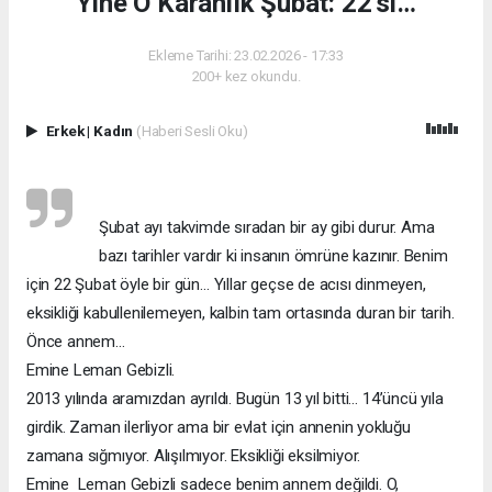
Yine O Karanlık Şubat: 22’si…
Ekleme Tarihi: 23.02.2026 - 17:33
200+ kez okundu.
Erkek
|
Kadın
(Haberi Sesli Oku)
Şubat ayı takvimde sıradan bir ay gibi durur. Ama
bazı tarihler vardır ki insanın ömrüne kazınır. Benim
için 22 Şubat öyle bir gün… Yıllar geçse de acısı dinmeyen,
eksikliği kabullenilemeyen, kalbin tam ortasında duran bir tarih.
Önce annem…
Emine Leman Gebizli.
2013 yılında aramızdan ayrıldı. Bugün 13 yıl bitti… 14’üncü yıla
girdik. Zaman ilerliyor ama bir evlat için annenin yokluğu
zamana sığmıyor. Alışılmıyor. Eksikliği eksilmiyor.
Emine Leman Gebizli sadece benim annem değildi. O,