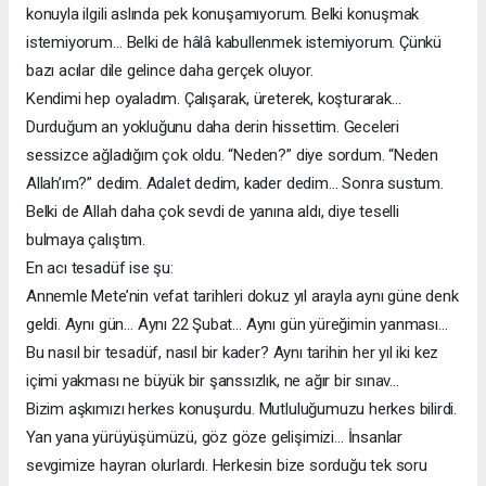
konuyla ilgili aslında pek konuşamıyorum. Belki konuşmak
istemiyorum… Belki de hâlâ kabullenmek istemiyorum. Çünkü
bazı acılar dile gelince daha gerçek oluyor.
Kendimi hep oyaladım. Çalışarak, üreterek, koşturarak…
Durduğum an yokluğunu daha derin hissettim. Geceleri
sessizce ağladığım çok oldu. “Neden?” diye sordum. “Neden
Allah’ım?” dedim. Adalet dedim, kader dedim… Sonra sustum.
Belki de Allah daha çok sevdi de yanına aldı, diye teselli
bulmaya çalıştım.
En acı tesadüf ise şu:
Annemle Mete’nin vefat tarihleri dokuz yıl arayla aynı güne denk
geldi. Aynı gün… Aynı 22 Şubat… Aynı gün yüreğimin yanması…
Bu nasıl bir tesadüf, nasıl bir kader? Aynı tarihin her yıl iki kez
içimi yakması ne büyük bir şanssızlık, ne ağır bir sınav…
Bizim aşkımızı herkes konuşurdu. Mutluluğumuzu herkes bilirdi.
Yan yana yürüyüşümüzü, göz göze gelişimizi… İnsanlar
sevgimize hayran olurlardı. Herkesin bize sorduğu tek soru