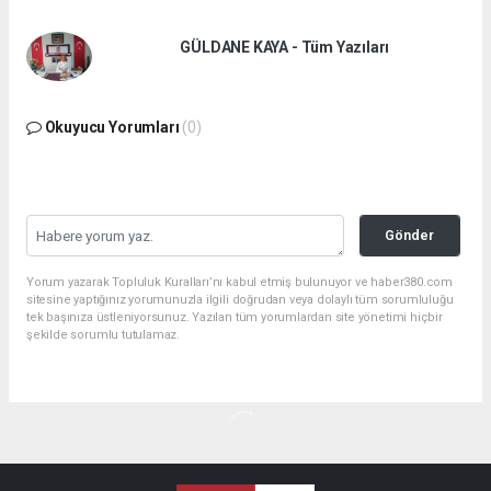
GÜLDANE KAYA - Tüm Yazıları
Okuyucu Yorumları
(0)
Gönder
Yorum yazarak Topluluk Kuralları’nı kabul etmiş bulunuyor ve haber380.com
sitesine yaptığınız yorumunuzla ilgili doğrudan veya dolaylı tüm sorumluluğu
tek başınıza üstleniyorsunuz. Yazılan tüm yorumlardan site yönetimi hiçbir
şekilde sorumlu tutulamaz.