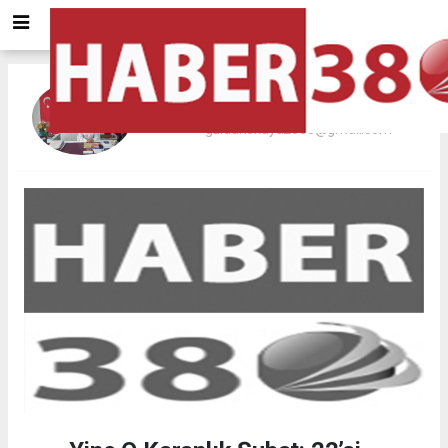
GÜLDANE KAYA
guldanekaya2008@gmail.com