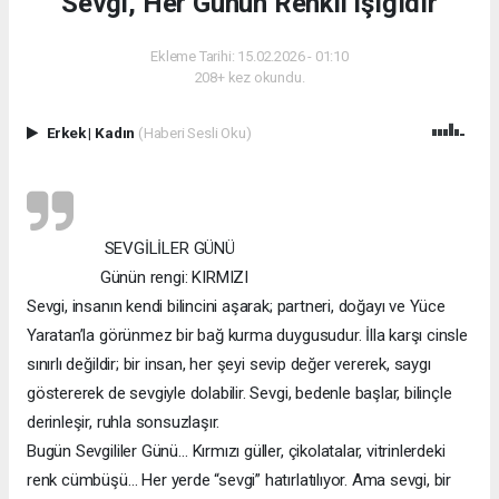
Sevgi, Her Günün Renkli Işığıdır
Ekleme Tarihi: 15.02.2026 - 01:10
208+ kez okundu.
Erkek
|
Kadın
(Haberi Sesli Oku)
SEVGİLİLER GÜNÜ
Günün rengi: KIRMIZI
Sevgi, insanın kendi bilincini aşarak; partneri, doğayı ve Yüce
Yaratan’la görünmez bir bağ kurma duygusudur. İlla karşı cinsle
sınırlı değildir; bir insan, her şeyi sevip değer vererek, saygı
göstererek de sevgiyle dolabilir. Sevgi, bedenle başlar, bilinçle
derinleşir, ruhla sonsuzlaşır.
Bugün Sevgililer Günü… Kırmızı güller, çikolatalar, vitrinlerdeki
renk cümbüşü… Her yerde “sevgi” hatırlatılıyor. Ama sevgi, bir