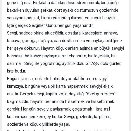
güne sığmaz. Bir kitaba dalarken hissedilen merak, bir çiçeğe
bakarken duyulan şefkat, dört ayaklı dostumuzun gözlerinde
yansıyan sadakat, birinin yüzünü gülümseten küçük bir iyilik…
İşte gerçek Sevgililer Günü, her gün yaşanandır.
Sevgi, sadece birine ait değildir; dostlara, kardeşlere, anneye,
babaya, çocuğa, doğaya, can dostlarımıza ve paylaşabildiğimiz
her şeye dokunur. Hayatın küçük anları, aslında en büyük sevgiyi
barındırır: bir kahve paylaşımı, bir tebessüm, bir teşekkür, bir
sarılma… Sevgi ile yoğrulmuş, aydınlık dolu bir AŞK dolu günler,
işte budur.
Bugün, kırmızı renklerle hatırlatılıyor olabilir ama sevgiyi
kırmızıya, bir güne veya bir karta hapsetmek, sevgiyi eksik
anlatır. Gerçek sevgi, kapitalizmin dayattığı “özel günlerden”
bağımsızdır; hayatın her anında hissetmek ve hissettirmek
gerekir. Her gün sevgiyi paylaşmak, çoğaltmak… İşte asıl
kutlanması gereken şey budur. Sevgi, gözlerde, kalplerde,
sözlerde ve küçük iyiliklerde yaşar.