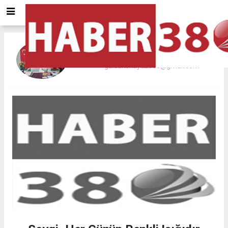
GÜLDANE KAYA
guldanekaya2008@gmail.com