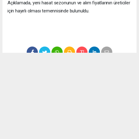
Açıklamada, yeni hasat sezonunun ve alım fiyatlarının üreticiler
için hayırlı olması temennisinde bulunuldu.
#ekonomi
#fındık
#düzce
#fındık fiyatları
Okuyucu Yorumları
(0)
Gönder
Yorum yazarak Topluluk Kuralları’nı kabul etmiş bulunuyor ve haber380.com
sitesine yaptığınız yorumunuzla ilgili doğrudan veya dolaylı tüm sorumluluğu tek