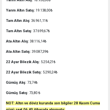
Yarım Altın Satış:
19.138,00₺
Tam Altın Alış:
36.961,11₺
Tam Altın Satış:
37.699,67₺
Ata Altın Alış:
38.116,14₺
Ata Altın Satış:
39.087,39₺
22 Ayar Bilezik Alış:
5.254,21₺
22 Ayar Bilezik Satış:
5.290,24₺
Gümüş Alış:
73,74₺
Gümüş Satış:
73,80 ₺
NOT: Altın ve döviz kurunda son bilgiler 28 Kasım Cuma
günü saat 06.40 itibarıyla alınmıştır.