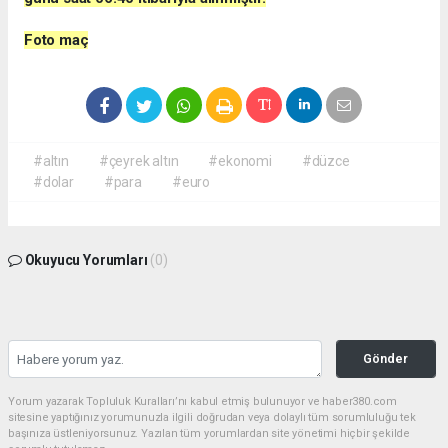
Foto maç
#altın
#çeyrek altın
#ekonomi
#düzce
#dolar
#para
#euro
Okuyucu Yorumları
(0)
Gönder
Yorum yazarak Topluluk Kuralları’nı kabul etmiş bulunuyor ve haber380.com
sitesine yaptığınız yorumunuzla ilgili doğrudan veya dolaylı tüm sorumluluğu tek
başınıza üstleniyorsunuz. Yazılan tüm yorumlardan site yönetimi hiçbir şekilde