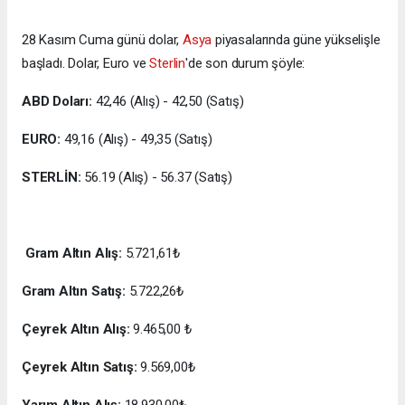
28 Kasım Cuma günü dolar,
Asya
piyasalarında güne yükselişle
başladı. Dolar, Euro ve
Sterlin
'de son durum şöyle:
ABD Doları:
42,46 (Alış) - 42,50 (Satış)
EURO:
49,16 (Alış) - 49,35 (Satış)
STERLİN:
56.19 (Alış) - 56.37 (Satış)
Gram Altın Alış:
5.721,61₺
Gram Altın Satış:
5.722,26₺
Çeyrek Altın Alış:
9.465,00 ₺
Çeyrek Altın Satış:
9.569,00₺
Yarım Altın Alış:
18.930,00₺