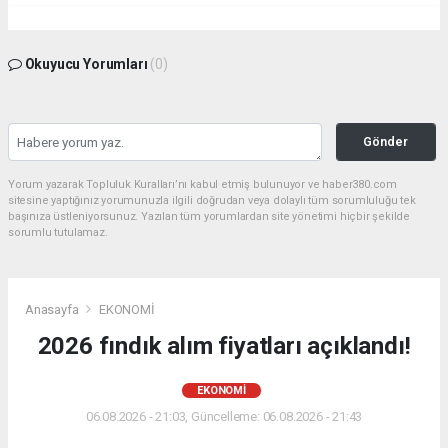
Okuyucu Yorumları
(0)
Gönder
Yorum yazarak Topluluk Kuralları’nı kabul etmiş bulunuyor ve haber380.com
sitesine yaptığınız yorumunuzla ilgili doğrudan veya dolaylı tüm sorumluluğu tek
başınıza üstleniyorsunuz. Yazılan tüm yorumlardan site yönetimi hiçbir şekilde
sorumlu tutulamaz.
Anasayfa
EKONOMİ
2026 fındık alım fiyatları açıklandı!
EKONOMİ
06.08.2026 - 21:03, Güncelleme: 06.08.2026 - 21:43