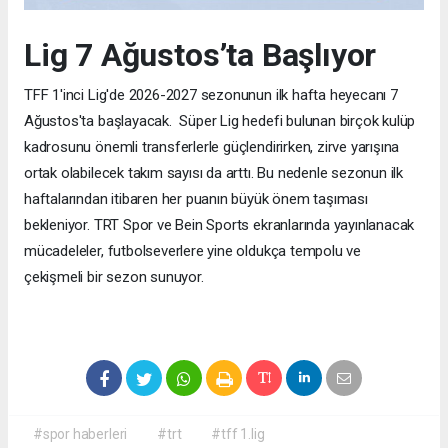
Lig 7 Ağustos’ta Başlıyor
TFF 1'inci Lig'de 2026-2027 sezonunun ilk hafta heyecanı 7
Ağustos'ta başlayacak. Süper Lig hedefi bulunan birçok kulüp
kadrosunu önemli transferlerle güçlendirirken, zirve yarışına
ortak olabilecek takım sayısı da arttı. Bu nedenle sezonun ilk
haftalarından itibaren her puanın büyük önem taşıması
bekleniyor. TRT Spor ve Bein Sports ekranlarında yayınlanacak
mücadeleler, futbolseverlere yine oldukça tempolu ve
çekişmeli bir sezon sunuyor.
#spor haberleri
#trt
#tff 1.lig