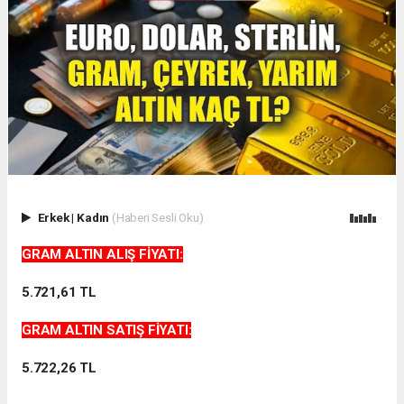
Erkek
|
Kadın
(Haberi Sesli Oku)
GRAM ALTIN ALIŞ FİYATI:
5.721,61 TL
GRAM ALTIN SATIŞ FİYATI:
5.722,26 TL