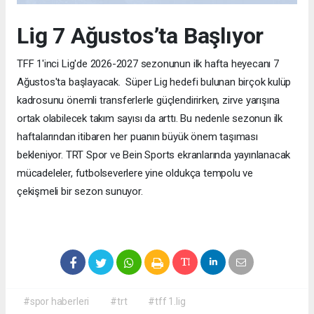
Lig 7 Ağustos’ta Başlıyor
TFF 1'inci Lig'de 2026-2027 sezonunun ilk hafta heyecanı 7
Ağustos'ta başlayacak. Süper Lig hedefi bulunan birçok kulüp
kadrosunu önemli transferlerle güçlendirirken, zirve yarışına
ortak olabilecek takım sayısı da arttı. Bu nedenle sezonun ilk
haftalarından itibaren her puanın büyük önem taşıması
bekleniyor. TRT Spor ve Bein Sports ekranlarında yayınlanacak
mücadeleler, futbolseverlere yine oldukça tempolu ve
çekişmeli bir sezon sunuyor.
#spor haberleri
#trt
#tff 1.lig