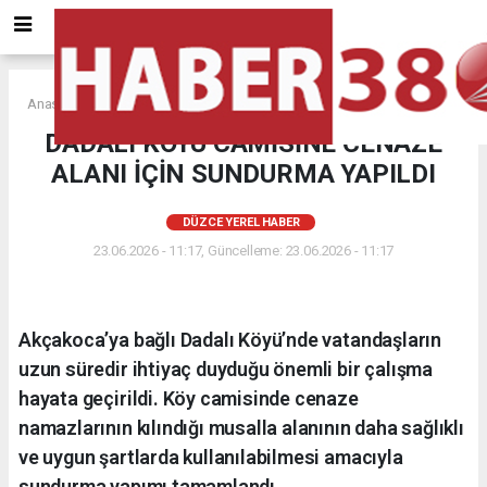
Anasayfa
DÜZCE YEREL HABER
DADALI KÖYÜ CAMİSİNE CENAZE
ALANI İÇİN SUNDURMA YAPILDI
DÜZCE YEREL HABER
23.06.2026 - 11:17, Güncelleme: 23.06.2026 - 11:17
Akçakoca’ya bağlı Dadalı Köyü’nde vatandaşların
uzun süredir ihtiyaç duyduğu önemli bir çalışma
hayata geçirildi. Köy camisinde cenaze
namazlarının kılındığı musalla alanının daha sağlıklı
ve uygun şartlarda kullanılabilmesi amacıyla
sundurma yapımı tamamlandı.