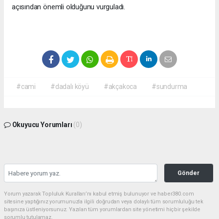
açısından önemli olduğunu vurguladı.
#cami
#dadalı köyü
#akçakoca
#sundurma
Okuyucu Yorumları
(0)
Gönder
Yorum yazarak Topluluk Kuralları’nı kabul etmiş bulunuyor ve haber380.com
sitesine yaptığınız yorumunuzla ilgili doğrudan veya dolaylı tüm sorumluluğu tek
başınıza üstleniyorsunuz. Yazılan tüm yorumlardan site yönetimi hiçbir şekilde
sorumlu tutulamaz.