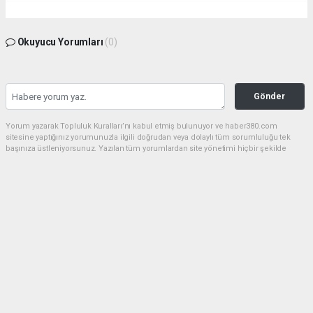
Okuyucu Yorumları
(0)
Gönder
Yorum yazarak Topluluk Kuralları’nı kabul etmiş bulunuyor ve haber380.com
sitesine yaptığınız yorumunuzla ilgili doğrudan veya dolaylı tüm sorumluluğu tek
başınıza üstleniyorsunuz. Yazılan tüm yorumlardan site yönetimi hiçbir şekilde
sorumlu tutulamaz.
Anasayfa
SPOR
(Görüntülü) AKÇAKOCA DA PLAJ
VOLEYBOL HEYECANI DEVAM
EDİYOR
SPOR