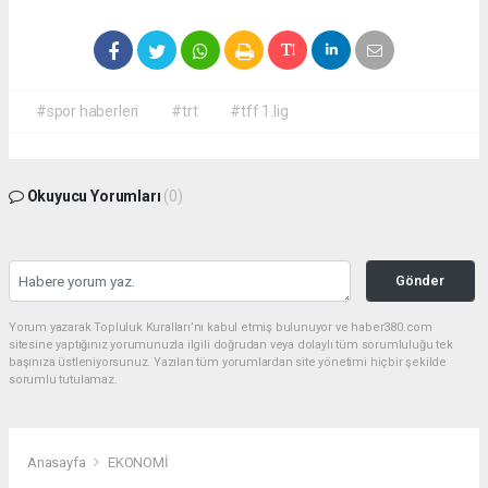
#spor haberleri
#trt
#tff 1.lig
Okuyucu Yorumları
(0)
Gönder
Yorum yazarak Topluluk Kuralları’nı kabul etmiş bulunuyor ve haber380.com
sitesine yaptığınız yorumunuzla ilgili doğrudan veya dolaylı tüm sorumluluğu tek
başınıza üstleniyorsunuz. Yazılan tüm yorumlardan site yönetimi hiçbir şekilde
sorumlu tutulamaz.
Anasayfa
EKONOMİ