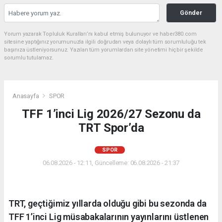
Gönder
Yorum yazarak Topluluk Kuralları’nı kabul etmiş bulunuyor ve haber380.com
sitesine yaptığınız yorumunuzla ilgili doğrudan veya dolaylı tüm sorumluluğu tek
başınıza üstleniyorsunuz. Yazılan tüm yorumlardan site yönetimi hiçbir şekilde
sorumlu tutulamaz.
Anasayfa
SPOR
TFF 1’inci Lig 2026/27 Sezonu da
TRT Spor’da
SPOR
06.08.2026 - 12:11, Güncelleme: 06.08.2026 - 21:37
TRT, geçtiğimiz yıllarda olduğu gibi bu sezonda da
TFF 1’inci Lig müsabakalarının yayınlarını üstlenen