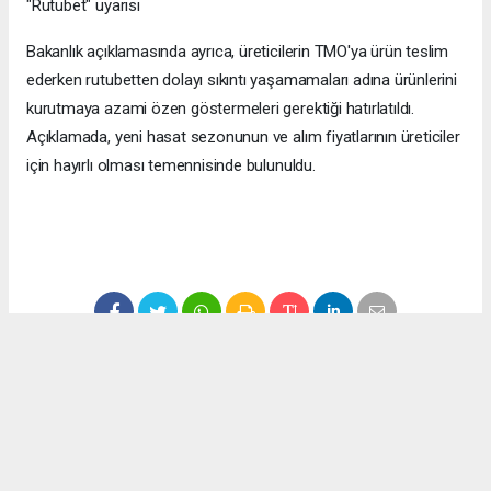
"Rutubet" uyarısı
Bakanlık açıklamasında ayrıca, üreticilerin TMO'ya ürün teslim
ederken rutubetten dolayı sıkıntı yaşamamaları adına ürünlerini
kurutmaya azami özen göstermeleri gerektiği hatırlatıldı.
Açıklamada, yeni hasat sezonunun ve alım fiyatlarının üreticiler
için hayırlı olması temennisinde bulunuldu.
#ekonomi
#fındık
#düzce
#fındık fiyatları
Okuyucu Yorumları
(0)