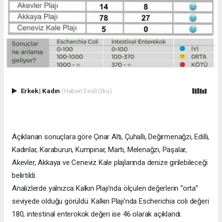
Erkek
|
Kadın
(Haberi Sesli Oku)
Açıklanan sonuçlara göre Çınar Altı, Çuhallı, Değirmenağzı, Edilli,
Kadınlar, Karaburun, Kumpınar, Martı, Melenağzı, Paşalar,
Akevler, Akkaya ve Ceneviz Kale plajlarında denize girilebileceği
belirtildi.
Analizlerde yalnızca Kalkın Plajı’nda ölçülen değerlerin “orta”
seviyede olduğu görüldü. Kalkın Plajı’nda Escherichia coli değeri
180, intestinal enterokok değeri ise 46 olarak açıklandı.