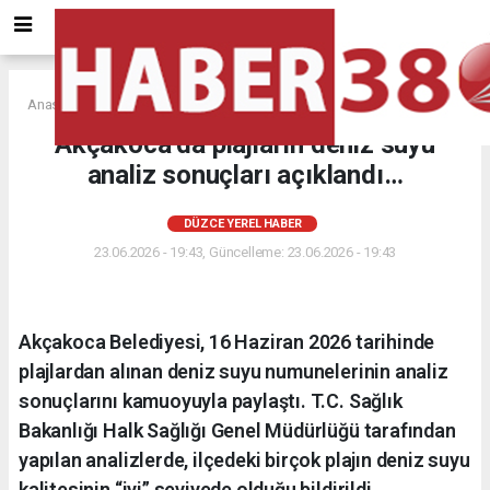
Anasayfa
DÜZCE YEREL HABER
Akçakoca’da plajların deniz suyu
analiz sonuçları açıklandı…
DÜZCE YEREL HABER
23.06.2026 - 19:43, Güncelleme: 23.06.2026 - 19:43
Akçakoca Belediyesi, 16 Haziran 2026 tarihinde
plajlardan alınan deniz suyu numunelerinin analiz
sonuçlarını kamuoyuyla paylaştı. T.C. Sağlık
Bakanlığı Halk Sağlığı Genel Müdürlüğü tarafından
yapılan analizlerde, ilçedeki birçok plajın deniz suyu
kalitesinin “iyi” seviyede olduğu bildirildi.