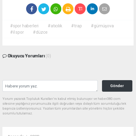
#spor haberleri
#atıcılık
#trap
#gümüşova
#il spor
#düzce
Okuyucu Yorumları
(0)
Gönder
Yorum yazarak Topluluk Kuralları’nı kabul etmiş bulunuyor ve haber380.com
sitesine yaptığınız yorumunuzla ilgili doğrudan veya dolaylı tüm sorumluluğu tek
başınıza üstleniyorsunuz. Yazılan tüm yorumlardan site yönetimi hiçbir şekilde
sorumlu tutulamaz.