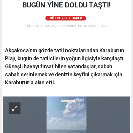
BUGÜN YİNE DOLDU TAŞTI!
DÜZCE YEREL HABER
08.08.2026 - 09:39, Güncelleme: 08.08.2026 - 10:28
Akçakoca’nın gözde tatil noktalarından Karaburun
Plajı, bugün de tatilcilerin yoğun ilgisiyle karşılaştı.
Güneşli havayı fırsat bilen vatandaşlar, sabah
sabah serinlemek ve denizin keyfini çıkarmak için
Karaburun’a akın etti.