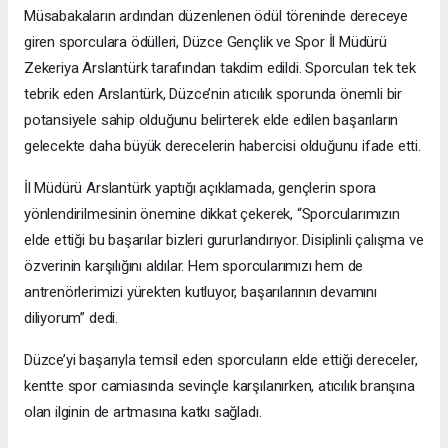
Müsabakaların ardından düzenlenen ödül töreninde dereceye
giren sporculara ödülleri, Düzce Gençlik ve Spor İl Müdürü
Zekeriya Arslantürk tarafından takdim edildi. Sporcuları tek tek
tebrik eden Arslantürk, Düzce’nin atıcılık sporunda önemli bir
potansiyele sahip olduğunu belirterek elde edilen başarıların
gelecekte daha büyük derecelerin habercisi olduğunu ifade etti.
İl Müdürü Arslantürk yaptığı açıklamada, gençlerin spora
yönlendirilmesinin önemine dikkat çekerek, “Sporcularımızın
elde ettiği bu başarılar bizleri gururlandırıyor. Disiplinli çalışma ve
özverinin karşılığını aldılar. Hem sporcularımızı hem de
antrenörlerimizi yürekten kutluyor, başarılarının devamını
diliyorum” dedi.
Düzce’yi başarıyla temsil eden sporcuların elde ettiği dereceler,
kentte spor camiasında sevinçle karşılanırken, atıcılık branşına
olan ilginin de artmasına katkı sağladı.