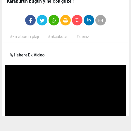
Karaburun bugün yine çok güzel!
#karaburun plajı
#akçakoca
#deniz
Habere Ek Video