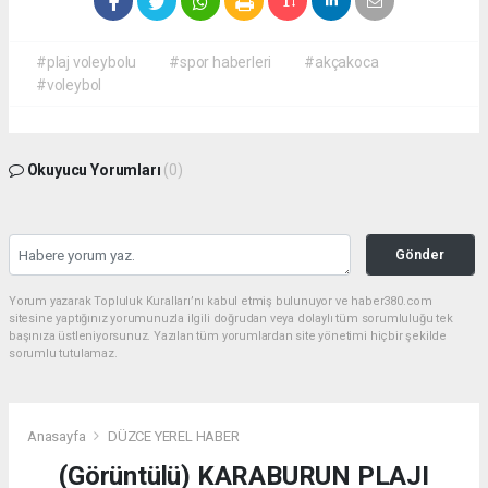
#plaj voleybolu
#spor haberleri
#akçakoca
#voleybol
Okuyucu Yorumları
(0)
Gönder
Yorum yazarak Topluluk Kuralları’nı kabul etmiş bulunuyor ve haber380.com
sitesine yaptığınız yorumunuzla ilgili doğrudan veya dolaylı tüm sorumluluğu tek
başınıza üstleniyorsunuz. Yazılan tüm yorumlardan site yönetimi hiçbir şekilde
sorumlu tutulamaz.
Anasayfa
DÜZCE YEREL HABER
(Görüntülü) KARABURUN PLAJI