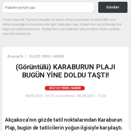
Gönder
Yorum yazarak Topluluk Kuralları’nı kabul etmiş bulunuyor ve haber380.com
sitesine yaptığınız yorumunuzla ilgili doğrudan veya dolaylı tüm sorumluluğu tek
başınıza üstleniyorsunuz. Yazılan tüm yorumlardan site yönetimi hiçbir şekilde
sorumlu tutulamaz.
Anasayfa
DÜZCE YEREL HABER
(Görüntülü) KARABURUN PLAJI
BUGÜN YİNE DOLDU TAŞTI!
DÜZCE YEREL HABER
08.08.2026 - 09:39, Güncelleme: 08.08.2026 - 10:28
Akçakoca’nın gözde tatil noktalarından Karaburun
Plajı, bugün de tatilcilerin yoğun ilgisiyle karşılaştı.