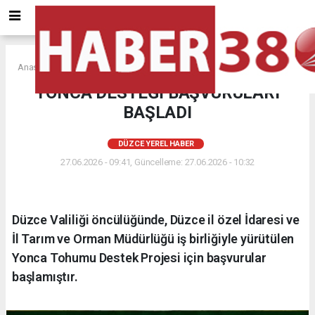
Anasayfa
DÜZCE YEREL HABER
YONCA DESTEĞİ BAŞVURULARI
BAŞLADI
DÜZCE YEREL HABER
27.06.2026 - 09:41, Güncelleme: 27.06.2026 - 10:32
Düzce Valiliği öncülüğünde, Düzce il özel İdaresi ve
İl Tarım ve Orman Müdürlüğü iş birliğiyle yürütülen
Yonca Tohumu Destek Projesi için başvurular
başlamıştır.