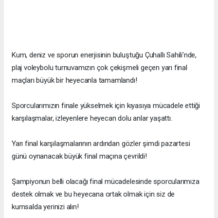
Kum, deniz ve sporun enerjisinin buluştuğu Çuhallı Sahili’nde,
plaj voleybolu turnuvamızın çok çekişmeli geçen yarı final
maçları büyük bir heyecanla tamamlandı!
Sporcularımızın finale yükselmek için kıyasıya mücadele ettiği
karşılaşmalar, izleyenlere heyecan dolu anlar yaşattı.
Yarı final karşılaşmalarının ardından gözler şimdi pazartesi
günü oynanacak büyük final maçına çevrildi!
Şampiyonun belli olacağı final mücadelesinde sporcularımıza
destek olmak ve bu heyecana ortak olmak için siz de
kumsalda yerinizi alın!