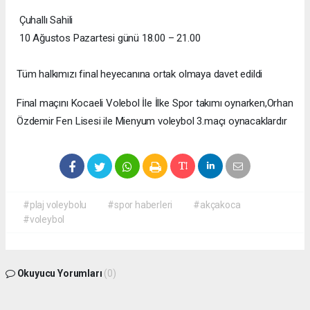
Çuhallı Sahili
10 Ağustos Pazartesi günü 18.00 – 21.00
Tüm halkımızı final heyecanına ortak olmaya davet edildi
Final maçını Kocaeli Volebol İle İlke Spor takımı oynarken,Orhan
Özdemir Fen Lisesi ile Mienyum voleybol 3.maçı oynacaklardır
#plaj voleybolu
#spor haberleri
#akçakoca
#voleybol
Okuyucu Yorumları
(0)