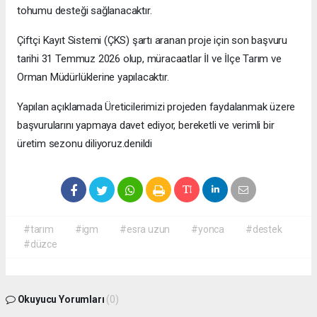
tohumu desteği sağlanacaktır.
Çiftçi Kayıt Sistemi (ÇKS) şartı aranan proje için son başvuru
tarihi 31 Temmuz 2026 olup, müracaatlar İl ve İlçe Tarım ve
Orman Müdürlüklerine yapılacaktır.
Yapılan açıklamada Üreticilerimizi projeden faydalanmak üzere
başvurularını yapmaya davet ediyor, bereketli ve verimli bir
üretim sezonu diliyoruz.denildi
#tarım
#igm
#esra uzun
#yonca
#destek
#düzce
Okuyucu Yorumları
(0)