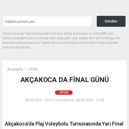
Gönder
Yorum yazarak Topluluk Kuralları’nı kabul etmiş bulunuyor ve haber380.com
sitesine yaptığınız yorumunuzla ilgili doğrudan veya dolaylı tüm sorumluluğu tek
başınıza üstleniyorsunuz. Yazılan tüm yorumlardan site yönetimi hiçbir şekilde
sorumlu tutulamaz.
Anasayfa
SPOR
AKÇAKOCA DA FİNAL GÜNÜ
SPOR
08.08.2026 - 09:07, Güncelleme: 08.08.2026 - 10:43
Akçakoca’da Plaj Voleybolu Turnuvasında Yarı Final