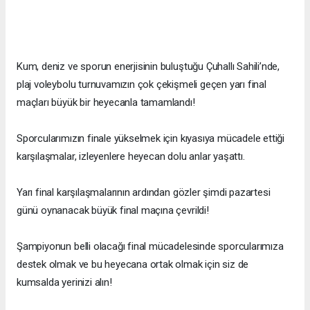
Kum, deniz ve sporun enerjisinin buluştuğu Çuhallı Sahili’nde,
plaj voleybolu turnuvamızın çok çekişmeli geçen yarı final
maçları büyük bir heyecanla tamamlandı!
Sporcularımızın finale yükselmek için kıyasıya mücadele ettiği
karşılaşmalar, izleyenlere heyecan dolu anlar yaşattı.
Yarı final karşılaşmalarının ardından gözler şimdi pazartesi
günü oynanacak büyük final maçına çevrildi!
Şampiyonun belli olacağı final mücadelesinde sporcularımıza
destek olmak ve bu heyecana ortak olmak için siz de
kumsalda yerinizi alın!