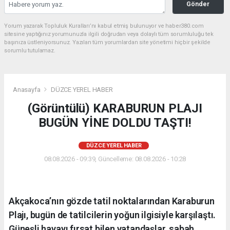
Gönder
Yorum yazarak Topluluk Kuralları’nı kabul etmiş bulunuyor ve haber380.com
sitesine yaptığınız yorumunuzla ilgili doğrudan veya dolaylı tüm sorumluluğu tek
başınıza üstleniyorsunuz. Yazılan tüm yorumlardan site yönetimi hiçbir şekilde
sorumlu tutulamaz.
Anasayfa
DÜZCE YEREL HABER
(Görüntülü) KARABURUN PLAJI
BUGÜN YİNE DOLDU TAŞTI!
DÜZCE YEREL HABER
08.08.2026 - 09:39, Güncelleme: 08.08.2026 - 10:28
Akçakoca’nın gözde tatil noktalarından Karaburun
Plajı, bugün de tatilcilerin yoğun ilgisiyle karşılaştı.
Güneşli havayı fırsat bilen vatandaşlar, sabah