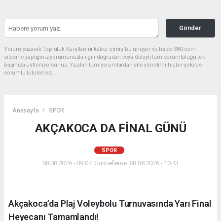
Gönder
Yorum yazarak Topluluk Kuralları’nı kabul etmiş bulunuyor ve haber380.com
sitesine yaptığınız yorumunuzla ilgili doğrudan veya dolaylı tüm sorumluluğu tek
başınıza üstleniyorsunuz. Yazılan tüm yorumlardan site yönetimi hiçbir şekilde
sorumlu tutulamaz.
Anasayfa
SPOR
AKÇAKOCA DA FİNAL GÜNÜ
SPOR
08.08.2026 - 09:07, Güncelleme: 08.08.2026 - 10:43
Akçakoca’da Plaj Voleybolu Turnuvasında Yarı Final
Heyecanı Tamamlandı!