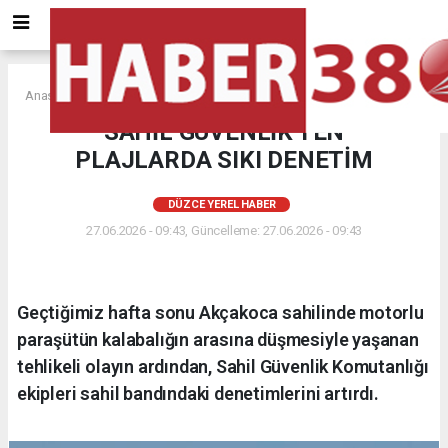
Anasayfa
DÜZCE YEREL HABER
SAHİL GÜVENLİK'TEN
PLAJLARDA SIKI DENETİM
DÜZCE YEREL HABER
27.06.2026 - 09:43, Güncelleme: 27.06.2026 - 09:43
Geçtiğimiz hafta sonu Akçakoca sahilinde motorlu
paraşütün kalabalığın arasına düşmesiyle yaşanan
tehlikeli olayın ardından, Sahil Güvenlik Komutanlığı
ekipleri sahil bandındaki denetimlerini artırdı.