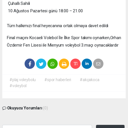
Çuhallı Sahili
10 Ağustos Pazartesi günü 18.00 – 21.00
Tüm halkımızı final heyecanına ortak olmaya davet edildi
Final maçını Kocaeli Volebol İle İlke Spor takımı oynarken,Orhan
Özdemir Fen Lisesi ile Mienyum voleybol 3.maçı oynacaklardır
#plaj voleybolu
#spor haberleri
#akçakoca
#voleybol
Okuyucu Yorumları
(0)