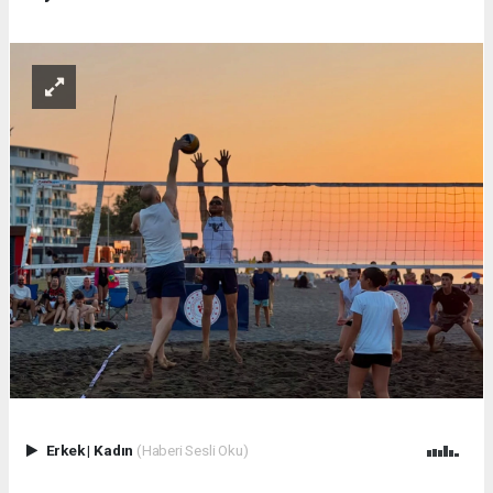
Erkek
|
Kadın
(Haberi Sesli Oku)