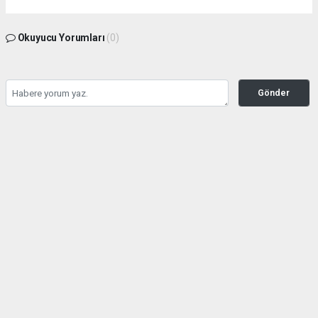
Okuyucu Yorumları
(0)
Gönder
Yorum yazarak Topluluk Kuralları’nı kabul etmiş bulunuyor ve haber380.com
sitesine yaptığınız yorumunuzla ilgili doğrudan veya dolaylı tüm sorumluluğu tek
başınıza üstleniyorsunuz. Yazılan tüm yorumlardan site yönetimi hiçbir şekilde
sorumlu tutulamaz.
Anasayfa
DÜZCE YEREL HABER
(Görüntülü) KARABURUN PLAJI
BUGÜN YİNE DOLDU TAŞTI!
DÜZCE YEREL HABER
08.08.2026 - 09:39, Güncelleme: 08.08.2026 - 10:28