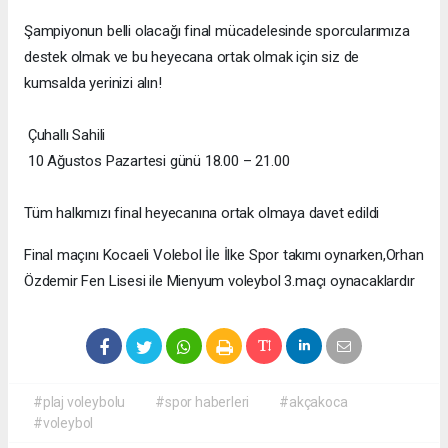
Şampiyonun belli olacağı final mücadelesinde sporcularımıza
destek olmak ve bu heyecana ortak olmak için siz de
kumsalda yerinizi alın!
Çuhallı Sahili
10 Ağustos Pazartesi günü 18.00 – 21.00
Tüm halkımızı final heyecanına ortak olmaya davet edildi
Final maçını Kocaeli Volebol İle İlke Spor takımı oynarken,Orhan
Özdemir Fen Lisesi ile Mienyum voleybol 3.maçı oynacaklardır
#plaj voleybolu
#spor haberleri
#akçakoca
#voleybol