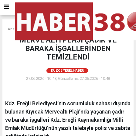
Anasayfa
DÜZCE YEREL HABER
MERVE ALTI PLAJI ÇADIR VE
BARAKA İŞGALLERİNDEN
TEMİZLENDİ
DÜZCE YEREL HABER
27.06.2026 - 10:48, Güncelleme: 27.06.2026 - 10:48
Kdz. Ereğli Belediyesi’nin sorumluluk sahası dışında
bulunan Kıyıcak Mervealtı Plajı’nda yaşanan çadır
ve baraka işgalleri Kdz. Ereğli Kaymakamlığı Milli
Emlak Müdürlüğü’nün yazılı talebiyle polis ve zabıta