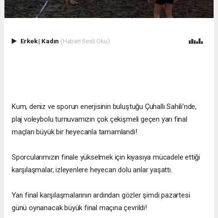
Erkek
|
Kadın
(Haberi Sesli Oku)
Kum, deniz ve sporun enerjisinin buluştuğu Çuhallı Sahili’nde,
plaj voleybolu turnuvamızın çok çekişmeli geçen yarı final
maçları büyük bir heyecanla tamamlandı!
Sporcularımızın finale yükselmek için kıyasıya mücadele ettiği
karşılaşmalar, izleyenlere heyecan dolu anlar yaşattı.
Yarı final karşılaşmalarının ardından gözler şimdi pazartesi
günü oynanacak büyük final maçına çevrildi!