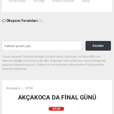
#mervealtı
#ereğli
#halil posbıyık
#plaj
Okuyucu Yorumları
(0)
Gönder
Yorum yazarak Topluluk Kuralları’nı kabul etmiş bulunuyor ve haber380.com
sitesine yaptığınız yorumunuzla ilgili doğrudan veya dolaylı tüm sorumluluğu tek
başınıza üstleniyorsunuz. Yazılan tüm yorumlardan site yönetimi hiçbir şekilde
sorumlu tutulamaz.
Anasayfa
SPOR
AKÇAKOCA DA FİNAL GÜNÜ
SPOR