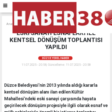
Anasayfa
DÜZCE YEREL HABER
ESKİ SANAYİ ESNAFLARI İLE
KENTSEL DÖNÜŞÜM TOPLANTISI
YAPILDI
DÜZCE YEREL HABER
11.07.2025 - 20:58, Güncelleme: 11.07.2025 - 20:58
Düzce Belediyesi’nin 2013 yılında aldığı kararla
kentsel dönüşüm alanı ilan edilen Kültür
Mahallesi’ndeki eski sanayi çarşısında hayata
geçirilecek dönüşüm projesiyle ilgili olarak esnaf ve