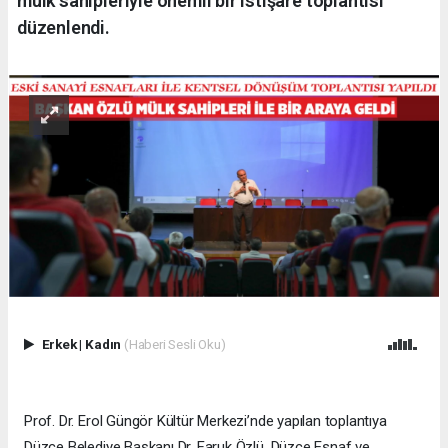
mülk sahipleriyle önemli bir istişare toplantısı
düzenlendi.
Erkek
|
Kadın
(Haberi Sesli Oku)
Prof. Dr. Erol Güngör Kültür Merkezi’nde yapılan toplantıya
Düzce Belediye Başkanı Dr. Faruk Özlü, Düzce Esnaf ve