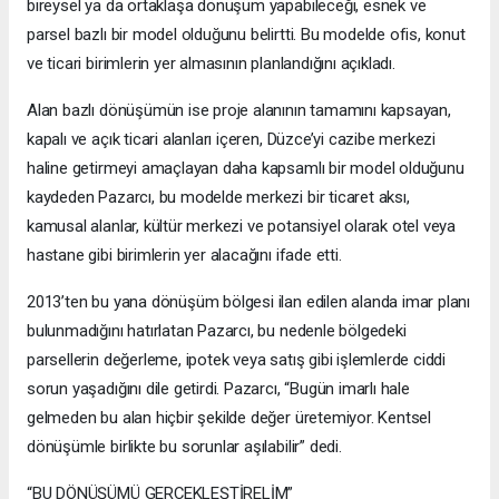
bireysel ya da ortaklaşa dönüşüm yapabileceği, esnek ve
parsel bazlı bir model olduğunu belirtti. Bu modelde ofis, konut
ve ticari birimlerin yer almasının planlandığını açıkladı.
Alan bazlı dönüşümün ise proje alanının tamamını kapsayan,
kapalı ve açık ticari alanları içeren, Düzce’yi cazibe merkezi
haline getirmeyi amaçlayan daha kapsamlı bir model olduğunu
kaydeden Pazarcı, bu modelde merkezi bir ticaret aksı,
kamusal alanlar, kültür merkezi ve potansiyel olarak otel veya
hastane gibi birimlerin yer alacağını ifade etti.
2013’ten bu yana dönüşüm bölgesi ilan edilen alanda imar planı
bulunmadığını hatırlatan Pazarcı, bu nedenle bölgedeki
parsellerin değerleme, ipotek veya satış gibi işlemlerde ciddi
sorun yaşadığını dile getirdi. Pazarcı, “Bugün imarlı hale
gelmeden bu alan hiçbir şekilde değer üretemiyor. Kentsel
dönüşümle birlikte bu sorunlar aşılabilir” dedi.
“BU DÖNÜŞÜMÜ GERÇEKLEŞTİRELİM”