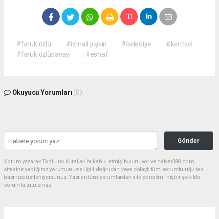
#faruk özlü
#ismail pişkin
#belediye
#kentsel
#faruk özlüsanayi
#esnaf
Okuyucu Yorumları
(0)
Gönder
Yorum yazarak Topluluk Kuralları’nı kabul etmiş bulunuyor ve haber380.com
sitesine yaptığınız yorumunuzla ilgili doğrudan veya dolaylı tüm sorumluluğu tek
başınıza üstleniyorsunuz. Yazılan tüm yorumlardan site yönetimi hiçbir şekilde
sorumlu tutulamaz.