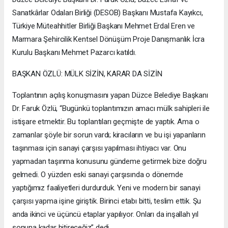
Sanatkârlar Odaları Birliği (DESOB) Başkanı Mustafa Kayıkcı,
Türkiye Müteahhitler Birliği Başkanı Mehmet Erdal Eren ve
Marmara Şehircilik Kentsel Dönüşüm Proje Danışmanlık İcra
Kurulu Başkanı Mehmet Pazarcı katıldı.
BAŞKAN ÖZLÜ: MÜLK SİZİN, KARAR DA SİZİN
Toplantının açılış konuşmasını yapan Düzce Belediye Başkanı
Dr. Faruk Özlü, “Bugünkü toplantımızın amacı mülk sahipleri ile
istişare etmektir. Bu toplantıları geçmişte de yaptık. Ama o
zamanlar şöyle bir sorun vardı; kiracıların ve bu işi yapanların
taşınması için sanayi çarşısı yapılması ihtiyacı var. Onu
yapmadan taşınma konusunu gündeme getirmek bize doğru
gelmedi. O yüzden eski sanayi çarşısında o dönemde
yaptığımız faaliyetleri durdurduk. Yeni ve modern bir sanayi
çarşısı yapma işine giriştik. Birinci etabı bitti, teslim ettik. Şu
anda ikinci ve üçüncü etaplar yapılıyor. Onları da inşallah yıl
sonuna kadar bitireceğiz” dedi.