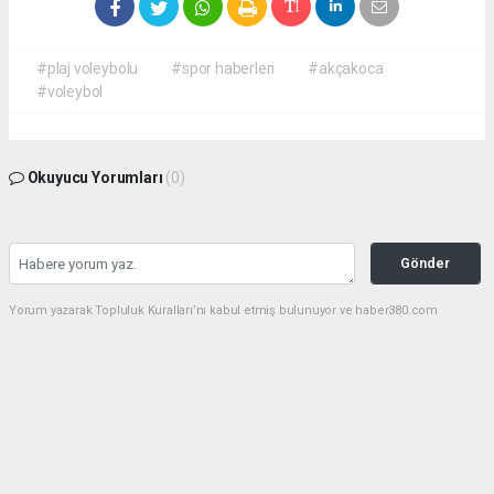
#plaj voleybolu
#spor haberleri
#akçakoca
#voleybol
Okuyucu Yorumları
(0)
Gönder
Yorum yazarak Topluluk Kuralları’nı kabul etmiş bulunuyor ve haber380.com
sitesine yaptığınız yorumunuzla ilgili doğrudan veya dolaylı tüm sorumluluğu tek
başınıza üstleniyorsunuz. Yazılan tüm yorumlardan site yönetimi hiçbir şekilde
sorumlu tutulamaz.
Anasayfa
DÜZCE YEREL HABER
(Görüntülü) KARABURUN PLAJI