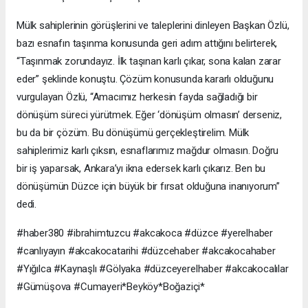
Mülk sahiplerinin görüşlerini ve taleplerini dinleyen Başkan Özlü,
bazı esnafın taşınma konusunda geri adım attığını belirterek,
“Taşınmak zorundayız. İlk taşınan karlı çıkar, sona kalan zarar
eder” şeklinde konuştu. Çözüm konusunda kararlı olduğunu
vurgulayan Özlü, “Amacımız herkesin fayda sağladığı bir
dönüşüm süreci yürütmek. Eğer ‘dönüşüm olmasın’ derseniz,
bu da bir çözüm. Bu dönüşümü gerçekleştirelim. Mülk
sahiplerimiz karlı çıksın, esnaflarımız mağdur olmasın. Doğru
bir iş yaparsak, Ankara’yı ikna edersek karlı çıkarız. Ben bu
dönüşümün Düzce için büyük bir fırsat olduğuna inanıyorum”
dedi.
#haber380 #ibrahimtuzcu #akcakoca #düzce #yerelhaber
#canlıyayın #akcakocatarihi #düzcehaber #akcakocahaber
#Yığılca #Kaynaşlı #Gölyaka #düzceyerelhaber #akcakocalılar
#Gümüşova #Cumayeri*Beyköy*Boğaziçi*