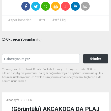
#spor haberleri
#trt
#tff 1.lig
Okuyucu Yorumları
(0)
Gönder
Yorum yazarak Topluluk Kuralları’nı kabul etmiş bulunuyor ve haber380.com
sitesine yaptığınız yorumunuzla ilgili doğrudan veya dolaylı tüm sorumluluğu tek
başınıza üstleniyorsunuz. Yazılan tüm yorumlardan site yönetimi hiçbir şekilde
sorumlu tutulamaz.
Anasayfa
SPOR
(Görüntülü) AKÇAKOCA DA PLAJ