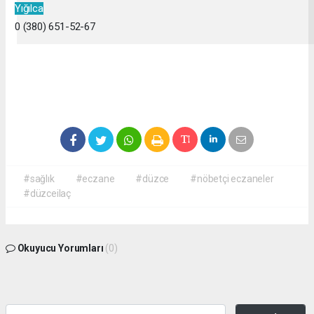
Yığılca
0 (380) 651-52-67
#sağlık
#eczane
#düzce
#nöbetçi eczaneler
#düzceilaç
Okuyucu Yorumları
(0)