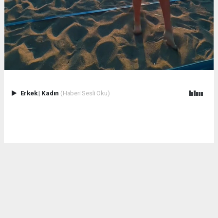
Erkek
|
Kadın
(Haberi Sesli Oku)
Kum, deniz ve sporun enerjisi Çuhallı Sahili’nde hız kesmeden
sürüyor!
Plaj voleybolu turnuvamızın ikinci gününde de birbirinden