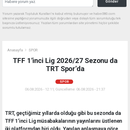
Gönder
Yorum yazarak Topluluk Kuralları’nı kabul etmiş bulunuyor ve haber380.com
sitesine yaptığınız yorumunuzla ilgili doğrudan veya dolaylı tüm sorumluluğu tek
başınıza üstleniyorsunuz. Yazılan tüm yorumlardan site yönetimi hiçbir şekilde
sorumlu tutulamaz.
Anasayfa
SPOR
TFF 1’inci Lig 2026/27 Sezonu da
TRT Spor’da
SPOR
06.08.2026 - 12:11, Güncelleme: 06.08.2026 - 21:37
TRT, geçtiğimiz yıllarda olduğu gibi bu sezonda da
TFF 1’inci Lig müsabakalarının yayınlarını üstlenen
iki platformdan biri oldu. Yapılan anlaşmaya göre