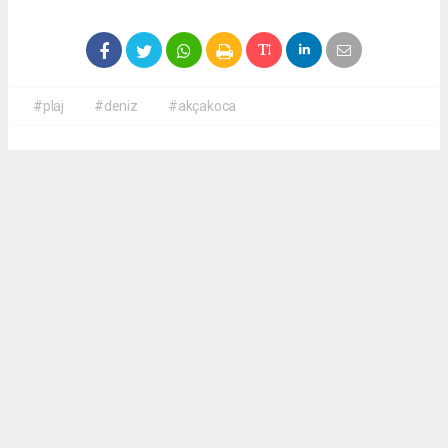
#plaj
#deniz
#akçakoca
Okuyucu Yorumları
(0)
Gönder
Yorum yazarak Topluluk Kuralları’nı kabul etmiş bulunuyor ve haber380.com
sitesine yaptığınız yorumunuzla ilgili doğrudan veya dolaylı tüm sorumluluğu tek
başınıza üstleniyorsunuz. Yazılan tüm yorumlardan site yönetimi hiçbir şekilde
sorumlu tutulamaz.