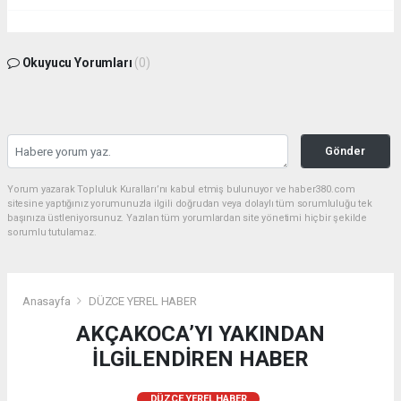
Okuyucu Yorumları
(0)
Gönder
Yorum yazarak Topluluk Kuralları’nı kabul etmiş bulunuyor ve haber380.com
sitesine yaptığınız yorumunuzla ilgili doğrudan veya dolaylı tüm sorumluluğu tek
başınıza üstleniyorsunuz. Yazılan tüm yorumlardan site yönetimi hiçbir şekilde
sorumlu tutulamaz.
Anasayfa
DÜZCE YEREL HABER
AKÇAKOCA’YI YAKINDAN
İLGİLENDİREN HABER
DÜZCE YEREL HABER