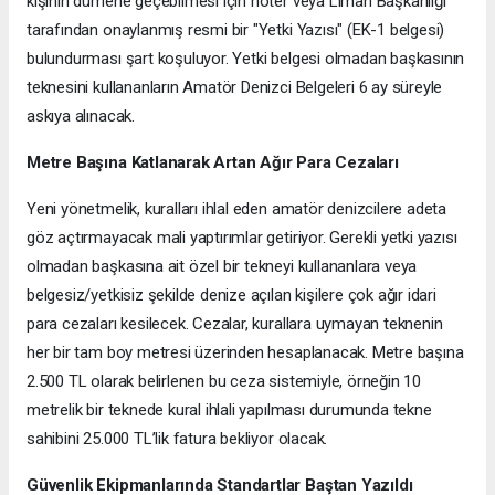
kişinin dümene geçebilmesi için noter veya Liman Başkanlığı
tarafından onaylanmış resmi bir "Yetki Yazısı" (EK-1 belgesi)
bulundurması şart koşuluyor. Yetki belgesi olmadan başkasının
teknesini kullananların Amatör Denizci Belgeleri 6 ay süreyle
askıya alınacak.
​Metre Başına Katlanarak Artan Ağır Para Cezaları
​Yeni yönetmelik, kuralları ihlal eden amatör denizcilere adeta
göz açtırmayacak mali yaptırımlar getiriyor. Gerekli yetki yazısı
olmadan başkasına ait özel bir tekneyi kullananlara veya
belgesiz/yetkisiz şekilde denize açılan kişilere çok ağır idari
para cezaları kesilecek. Cezalar, kurallara uymayan teknenin
her bir tam boy metresi üzerinden hesaplanacak. Metre başına
2.500 TL olarak belirlenen bu ceza sistemiyle, örneğin 10
metrelik bir teknede kural ihlali yapılması durumunda tekne
sahibini 25.000 TL’lik fatura bekliyor olacak.
​Güvenlik Ekipmanlarında Standartlar Baştan Yazıldı