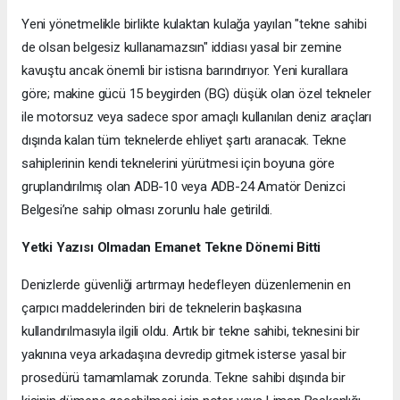
​Yeni yönetmelikle birlikte kulaktan kulağa yayılan "tekne sahibi
de olsan belgesiz kullanamazsın" iddiası yasal bir zemine
kavuştu ancak önemli bir istisna barındırıyor. Yeni kurallara
göre; makine gücü 15 beygirden (BG) düşük olan özel tekneler
ile motorsuz veya sadece spor amaçlı kullanılan deniz araçları
dışında kalan tüm teknelerde ehliyet şartı aranacak. Tekne
sahiplerinin kendi teknelerini yürütmesi için boyuna göre
gruplandırılmış olan ADB-10 veya ADB-24 Amatör Denizci
Belgesi’ne sahip olması zorunlu hale getirildi.
​Yetki Yazısı Olmadan Emanet Tekne Dönemi Bitti
​Denizlerde güvenliği artırmayı hedefleyen düzenlemenin en
çarpıcı maddelerinden biri de teknelerin başkasına
kullandırılmasıyla ilgili oldu. Artık bir tekne sahibi, teknesini bir
yakınına veya arkadaşına devredip gitmek isterse yasal bir
prosedürü tamamlamak zorunda. Tekne sahibi dışında bir