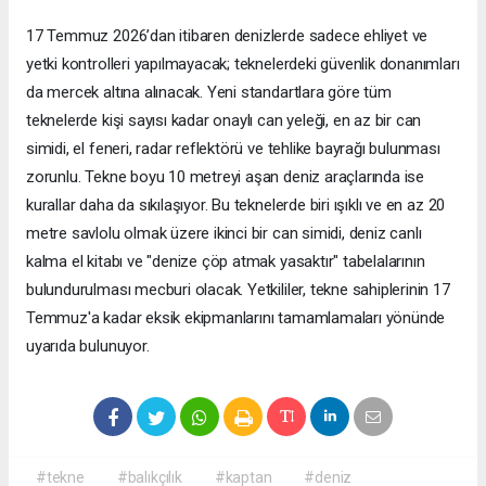
​17 Temmuz 2026’dan itibaren denizlerde sadece ehliyet ve
yetki kontrolleri yapılmayacak; teknelerdeki güvenlik donanımları
da mercek altına alınacak. Yeni standartlara göre tüm
teknelerde kişi sayısı kadar onaylı can yeleği, en az bir can
simidi, el feneri, radar reflektörü ve tehlike bayrağı bulunması
zorunlu. Tekne boyu 10 metreyi aşan deniz araçlarında ise
kurallar daha da sıkılaşıyor. Bu teknelerde biri ışıklı ve en az 20
metre savlolu olmak üzere ikinci bir can simidi, deniz canlı
kalma el kitabı ve "denize çöp atmak yasaktır" tabelalarının
bulundurulması mecburi olacak. Yetkililer, tekne sahiplerinin 17
Temmuz'a kadar eksik ekipmanlarını tamamlamaları yönünde
uyarıda bulunuyor.
#tekne
#balıkçılık
#kaptan
#deniz