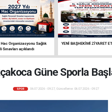
ı Hac Organizasyonu Sağlık
YENİ BAŞHEKİMİ ZİYARET ET
i Sınavları açıklandı
çakoca Güne Sporla Başl
06.07.2026 - 09:27, Güncelleme: 06.07.2026 - 09:27
SPOR