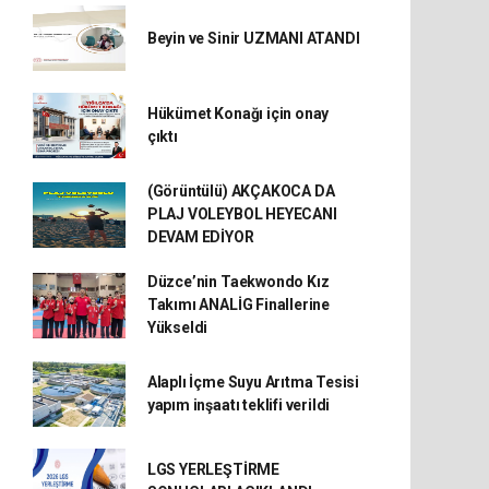
Beyin ve Sinir UZMANI ATANDI
Hükümet Konağı için onay
çıktı
(Görüntülü) AKÇAKOCA DA
PLAJ VOLEYBOL HEYECANI
DEVAM EDİYOR
Düzce’nin Taekwondo Kız
Takımı ANALİG Finallerine
Yükseldi
Alaplı İçme Suyu Arıtma Tesisi
yapım inşaatı teklifi verildi
LGS YERLEŞTİRME