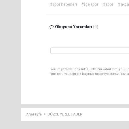
#spor haberleri
#ilçe spor
#spor
#akça
Okuyucu Yorumları
(0)
Yorum yazarak Topluluk Kuralları’nı kabul etmiş bulun
tüm sorumluluğu tek başınıza üstleniyorsunuz. Yazıla
Anasayfa
DÜZCE YEREL HABER