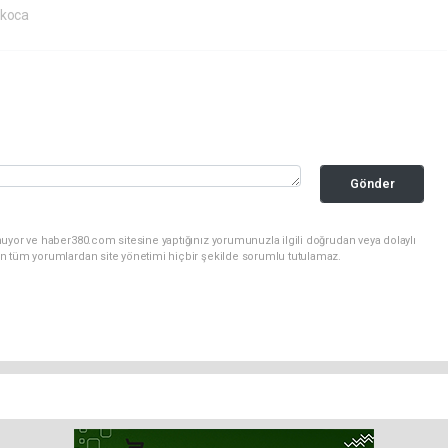
koca
Gönder
uyor ve haber380.com sitesine yaptığınız yorumunuzla ilgili doğrudan veya dolaylı
n tüm yorumlardan site yönetimi hiçbir şekilde sorumlu tutulamaz.