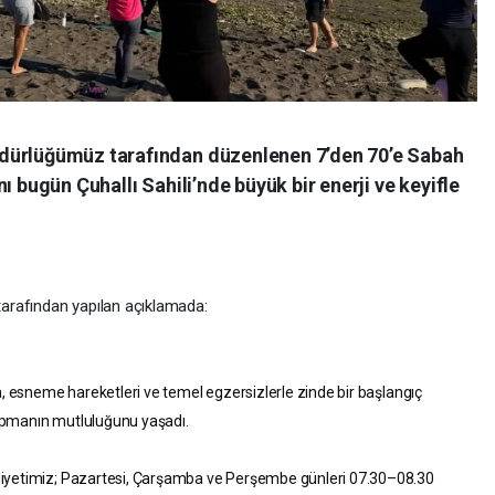
dürlüğümüz tarafından düzenlenen 7’den 70’e Sabah
ı bugün Çuhallı Sahili’nde büyük bir enerji ve keyifle
tarafından yapılan açıklamada:
a, esneme hareketleri ve temel egzersizlerle zinde bir başlangıç
pmanın mutluluğunu yaşadı.
liyetimiz; Pazartesi, Çarşamba ve Perşembe günleri 07.30–08.30