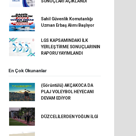
SONUÇLARI AÇIKLANDI
Sahil Güvenlik Komutanlığı
Uzman Erbaş Alımı Başlıyor
LGS KAPSAMINDAKİ İLK
YERLEŞTİRME SONUÇLARININ
RAPORU YAYIMLANDI
En Çok Okunanlar
(Görüntülü) AKÇAKOCA DA
PLAJ VOLEYBOL HEYECANI
DEVAM EDİYOR
DÜZCELİLERDEN YOĞUN İLGİ