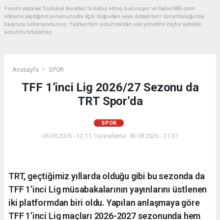
Yorum yazarak Topluluk Kuralları’nı kabul etmiş bulunuyor ve haber380.com
sitesine yaptığınız yorumunuzla ilgili doğrudan veya dolaylı tüm sorumluluğu tek
başınıza üstleniyorsunuz. Yazılan tüm yorumlardan site yönetimi hiçbir şekilde
sorumlu tutulamaz.
Anasayfa
SPOR
TFF 1’inci Lig 2026/27 Sezonu da
TRT Spor’da
SPOR
06.08.2026 - 12:11, Güncelleme: 06.08.2026 - 21:37
TRT, geçtiğimiz yıllarda olduğu gibi bu sezonda da
TFF 1’inci Lig müsabakalarının yayınlarını üstlenen
iki platformdan biri oldu. Yapılan anlaşmaya göre
TFF 1’inci Lig maçları 2026-2027 sezonunda hem