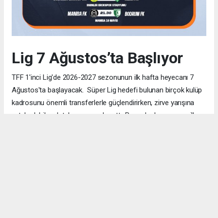
Lig 7 Ağustos’ta Başlıyor
TFF 1'inci Lig'de 2026-2027 sezonunun ilk hafta heyecanı 7
Ağustos'ta başlayacak. Süper Lig hedefi bulunan birçok kulüp
kadrosunu önemli transferlerle güçlendirirken, zirve yarışına
ortak olabilecek takım sayısı da arttı. Bu nedenle sezonun ilk
haftalarından itibaren her puanın büyük önem taşıması
bekleniyor. TRT Spor ve Bein Sports ekranlarında yayınlanacak
mücadeleler, futbolseverlere yine oldukça tempolu ve
çekişmeli bir sezon sunuyor.