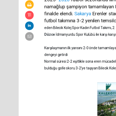
namağlup şampiyon tamamlayan
finalde elendi.
Sakarya
Erenler sta
futbol takımına 3-2 yenilen temsilc
eden Bilecik Kolej Spor Kadın Futbol Takımı, 
Düzce
İdmanyurdu Spor Kulübü ile karşı kar
Karşılaşmanın ilk yarısını 2-0 önde tamamlayan B
dengeyi getirdi
Normal süresi 2-2 eşitlikle sona eren mücadel
bulduğu golle skoru 3-2'ye taşıyan Bilecik Kolej