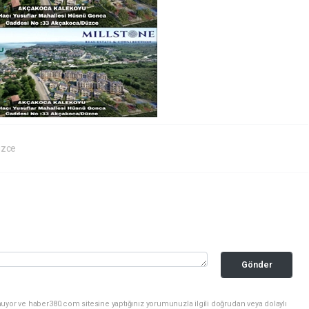
zce
Gönder
uyor ve haber380.com sitesine yaptığınız yorumunuzla ilgili doğrudan veya dolaylı