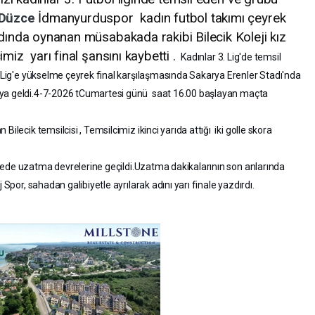
Düzce
İdmanyurduspor kadın futbol takımı çeyrek
dında oynanan müsabakada rakibi Bilecik Koleji kız
imiz yarı final şansını kaybetti .
Kadınlar 3. Lig'de temsil
2. Lig'e yükselme çeyrek final karşılaşmasında Sakarya Erenler Stadı'nda
şıya geldi.4-7-2026 tCumartesi günü saat 16.00 başlayan maçta
ilecik temsilcisi , Temsilcimiz ikinci yarıda attığı iki golle skora
ede uzatma devrelerine geçildi.
Uzatma dakikalarının son anlarında
 Spor, sahadan galibiyetle ayrılarak adını yarı finale yazdırdı.