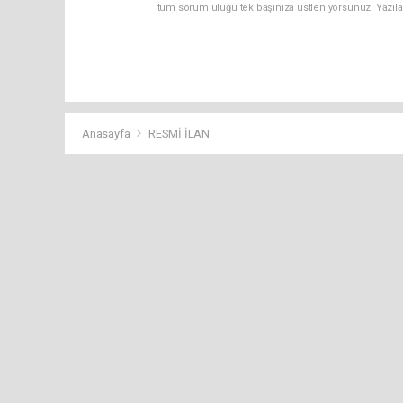
tüm sorumluluğu tek başınıza üstleniyorsunuz. Yazıla
Anasayfa
RESMİ İLAN