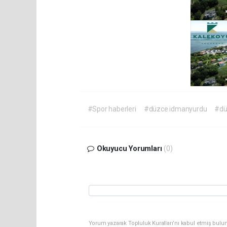
#Spor haberleri
#düzce idmanyurdu
#dü
Okuyucu Yorumları
(0)
Yorum yazarak Topluluk Kuralları’nı kabul etmiş bulun