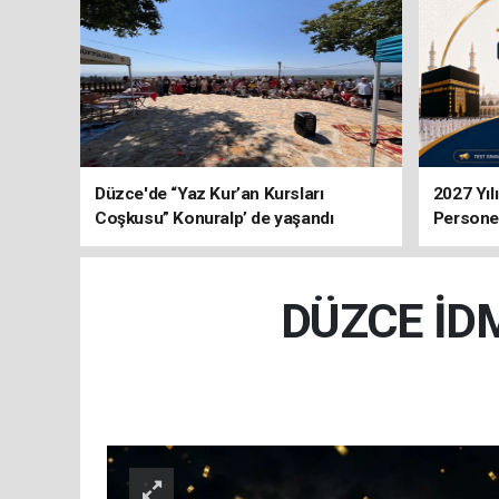
Düzce'de “Yaz Kur’an Kursları
2027 Yıl
Coşkusu” Konuralp’ de yaşandı
Personel
DÜZCE İD