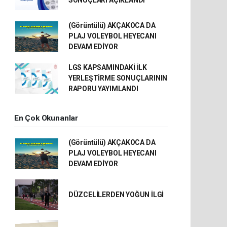
SONUÇLARI AÇIKLANDI
(Görüntülü) AKÇAKOCA DA
PLAJ VOLEYBOL HEYECANI
DEVAM EDİYOR
LGS KAPSAMINDAKİ İLK
YERLEŞTİRME SONUÇLARININ
RAPORU YAYIMLANDI
En Çok Okunanlar
(Görüntülü) AKÇAKOCA DA
PLAJ VOLEYBOL HEYECANI
DEVAM EDİYOR
DÜZCELİLERDEN YOĞUN İLGİ