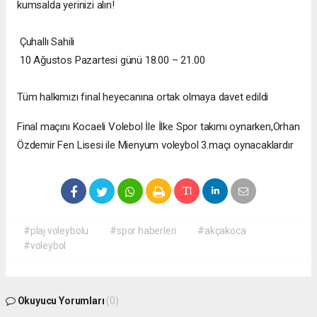
kumsalda yerinizi alın!
Çuhallı Sahili
10 Ağustos Pazartesi günü 18.00 – 21.00
Tüm halkımızı final heyecanına ortak olmaya davet edildi
Final maçını Kocaeli Volebol İle İlke Spor takımı oynarken,Orhan
Özdemir Fen Lisesi ile Mienyum voleybol 3.maçı oynacaklardır
#plaj voleybolu
#spor haberleri
#akçakoca
#voleybol
Okuyucu Yorumları
(0)