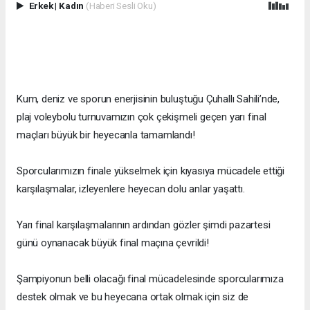
Erkek
|
Kadın
(Haberi Sesli Oku)
Kum, deniz ve sporun enerjisinin buluştuğu Çuhallı Sahili’nde,
plaj voleybolu turnuvamızın çok çekişmeli geçen yarı final
maçları büyük bir heyecanla tamamlandı!
Sporcularımızın finale yükselmek için kıyasıya mücadele ettiği
karşılaşmalar, izleyenlere heyecan dolu anlar yaşattı.
Yarı final karşılaşmalarının ardından gözler şimdi pazartesi
günü oynanacak büyük final maçına çevrildi!
Şampiyonun belli olacağı final mücadelesinde sporcularımıza
destek olmak ve bu heyecana ortak olmak için siz de