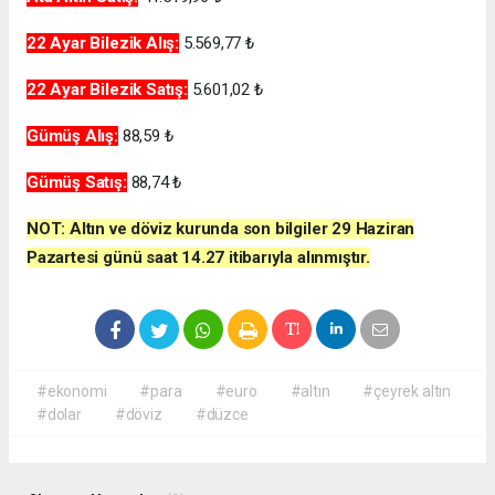
22 Ayar Bilezik Alış:
5.569,77 ₺
22 Ayar Bilezik
Satış:
5.601,02 ₺
Gümüş Alış:
88,59 ₺
Gümüş
Satış:
88,74 ₺
NOT: Altın ve döviz kurunda son bilgiler 29 Haziran
Pazartesi
günü
saat 14.27
itibarıyla alınmıştır.
#ekonomi
#para
#euro
#altın
#çeyrek altın
#dolar
#döviz
#düzce