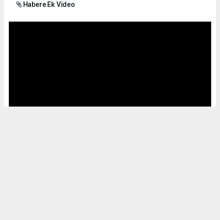
Habere Ek Video
Okuyucu Yorumları
(0)
Gönder