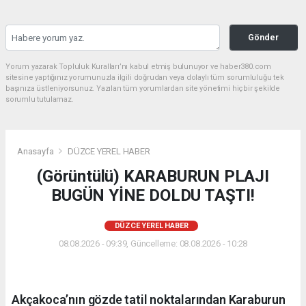
Gönder
Yorum yazarak Topluluk Kuralları’nı kabul etmiş bulunuyor ve haber380.com
sitesine yaptığınız yorumunuzla ilgili doğrudan veya dolaylı tüm sorumluluğu tek
başınıza üstleniyorsunuz. Yazılan tüm yorumlardan site yönetimi hiçbir şekilde
sorumlu tutulamaz.
Anasayfa
DÜZCE YEREL HABER
(Görüntülü) KARABURUN PLAJI
BUGÜN YİNE DOLDU TAŞTI!
DÜZCE YEREL HABER
08.08.2026 - 09:39, Güncelleme: 08.08.2026 - 10:28
Akçakoca’nın gözde tatil noktalarından Karaburun