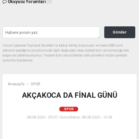
Okuyucu Yorumları
(0)
Gönder
Yorum yazarak Topluluk Kuralları’nı kabul etmiş bulunuyor ve haber380.com
sitesine yaptığınız yorumunuzla ilgili doğrudan veya dolaylı tüm sorumluluğu tek
başınıza üstleniyorsunuz. Yazılan tüm yorumlardan site yönetimi hiçbir şekilde
sorumlu tutulamaz.
Anasayfa
SPOR
AKÇAKOCA DA FİNAL GÜNÜ
SPOR
08.08.2026 - 09:07, Güncelleme: 08.08.2026 - 10:43