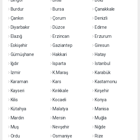
Bingöl
Bitlis
Bolu
Burdur
Bursa
Çanakkale
Çankırı
Çorum
Denizli
Diyarbakır
Düzce
Edirne
Elazığ
Erzincan
Erzurum
Eskişehir
Gaziantep
Giresun
Gümüşhane
Hakkari
Hatay
Iğdır
Isparta
İstanbul
İzmir
K.Maraş
Karabük
Karaman
Kars
Kastamonu
Kayseri
Kırıkkale
Kırşehir
Kilis
Kocaeli
Konya
Kütahya
Malatya
Manisa
Mardin
Mersin
Muğla
Muş
Nevşehir
Niğde
Ordu
Osmaniye
Rize