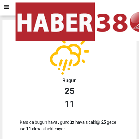
Kars
için hava durumu
Bugün
25
11
Kars da bugün hava
, gündüz hava sıcaklığı
25
gece
ise
11
olması bekleniyor.