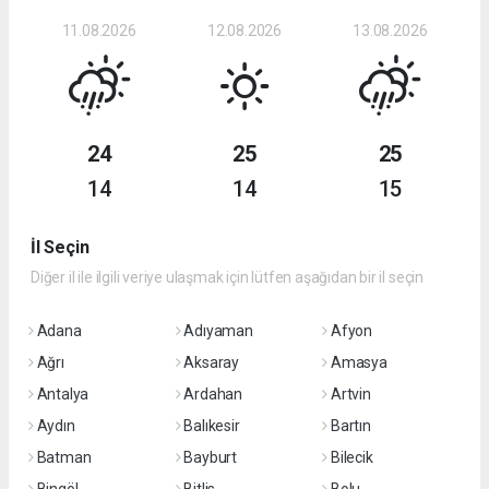
11.08.2026
12.08.2026
13.08.2026
24
25
25
14
14
15
İl Seçin
Diğer il ile ilgili veriye ulaşmak için lütfen aşağıdan bir il seçin
Adana
Adıyaman
Afyon
Ağrı
Aksaray
Amasya
Antalya
Ardahan
Artvin
Aydın
Balıkesir
Bartın
Batman
Bayburt
Bilecik