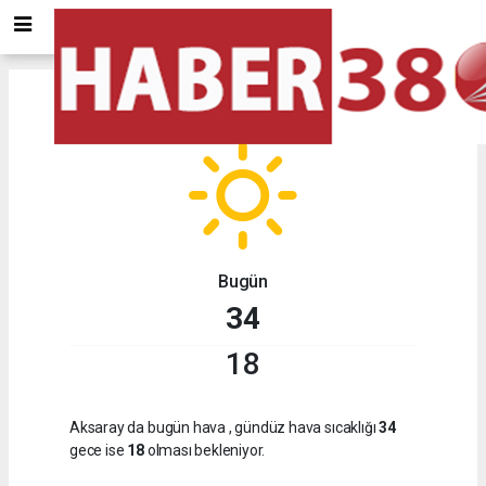
Aksaray
için hava durumu
Bugün
34
18
Aksaray da bugün hava
, gündüz hava sıcaklığı
34
gece ise
18
olması bekleniyor.