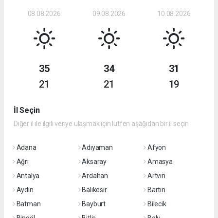
08.08.2026
09.08.2026
10.08.2026
35
34
31
21
21
19
İl Seçin
Diğer il ile ilgili veriye ulaşmak için lütfen aşağıdan bir il seçin
Adana
Adıyaman
Afyon
Ağrı
Aksaray
Amasya
Antalya
Ardahan
Artvin
Aydın
Balıkesir
Bartın
Batman
Bayburt
Bilecik