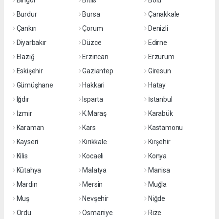
Bingöl
Bitlis
Bolu
Burdur
Bursa
Çanakkale
Çankırı
Çorum
Denizli
Diyarbakır
Düzce
Edirne
Elazığ
Erzincan
Erzurum
Eskişehir
Gaziantep
Giresun
Gümüşhane
Hakkari
Hatay
Iğdır
Isparta
İstanbul
İzmir
K.Maraş
Karabük
Karaman
Kars
Kastamonu
Kayseri
Kırıkkale
Kırşehir
Kilis
Kocaeli
Konya
Kütahya
Malatya
Manisa
Mardin
Mersin
Muğla
Muş
Nevşehir
Niğde
Ordu
Osmaniye
Rize