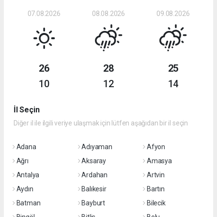
07.08.2026
08.08.2026
09.08.2026
26
28
25
10
12
14
İl Seçin
Diğer il ile ilgili veriye ulaşmak için lütfen aşağıdan bir il seçin
Adana
Adıyaman
Afyon
Ağrı
Aksaray
Amasya
Antalya
Ardahan
Artvin
Aydın
Balıkesir
Bartın
Batman
Bayburt
Bilecik