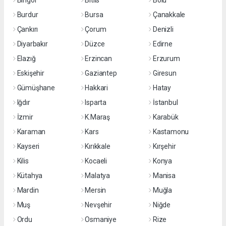
Bingöl
Bitlis
Bolu
Burdur
Bursa
Çanakkale
Çankırı
Çorum
Denizli
Diyarbakır
Düzce
Edirne
Elazığ
Erzincan
Erzurum
Eskişehir
Gaziantep
Giresun
Gümüşhane
Hakkari
Hatay
Iğdır
Isparta
İstanbul
İzmir
K.Maraş
Karabük
Karaman
Kars
Kastamonu
Kayseri
Kırıkkale
Kırşehir
Kilis
Kocaeli
Konya
Kütahya
Malatya
Manisa
Mardin
Mersin
Muğla
Muş
Nevşehir
Niğde
Ordu
Osmaniye
Rize