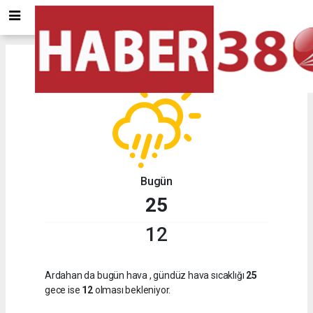
Ardahan
için hava durumu
Bugün
25
12
Ardahan da bugün hava
, gündüz hava sıcaklığı
25
gece ise
12
olması bekleniyor.