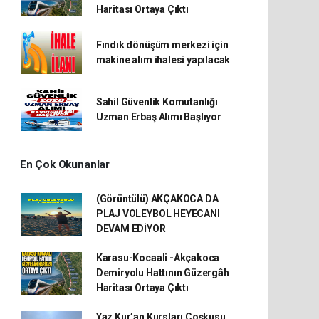
Haritası Ortaya Çıktı
Fındık dönüşüm merkezi için
makine alım ihalesi yapılacak
Sahil Güvenlik Komutanlığı
Uzman Erbaş Alımı Başlıyor
En Çok Okunanlar
(Görüntülü) AKÇAKOCA DA
PLAJ VOLEYBOL HEYECANI
DEVAM EDİYOR
Karasu-Kocaali -Akçakoca
Demiryolu Hattının Güzergâh
Haritası Ortaya Çıktı
Yaz Kur’an Kursları Coşkusu