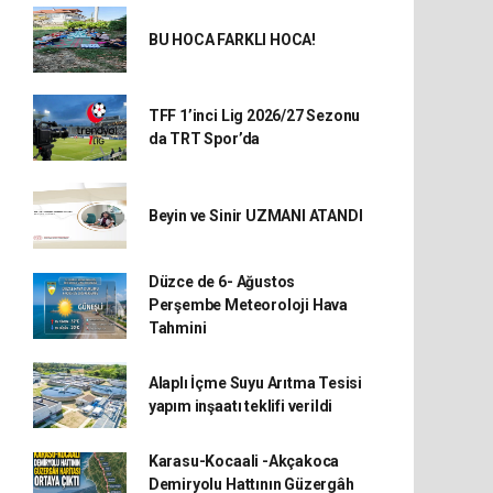
BU HOCA FARKLI HOCA!
TFF 1’inci Lig 2026/27 Sezonu
da TRT Spor’da
Beyin ve Sinir UZMANI ATANDI
Düzce de 6- Ağustos
Perşembe Meteoroloji Hava
Tahmini
Alaplı İçme Suyu Arıtma Tesisi
yapım inşaatı teklifi verildi
Karasu-Kocaali -Akçakoca
Demiryolu Hattının Güzergâh