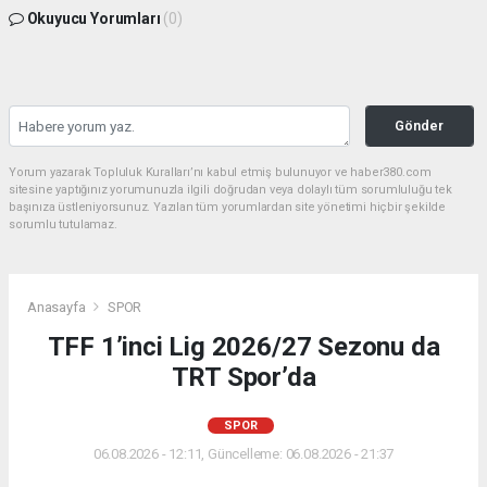
Okuyucu Yorumları
(0)
Gönder
Yorum yazarak Topluluk Kuralları’nı kabul etmiş bulunuyor ve haber380.com
sitesine yaptığınız yorumunuzla ilgili doğrudan veya dolaylı tüm sorumluluğu tek
başınıza üstleniyorsunuz. Yazılan tüm yorumlardan site yönetimi hiçbir şekilde
sorumlu tutulamaz.
Anasayfa
SPOR
TFF 1’inci Lig 2026/27 Sezonu da
TRT Spor’da
SPOR
06.08.2026 - 12:11, Güncelleme: 06.08.2026 - 21:37