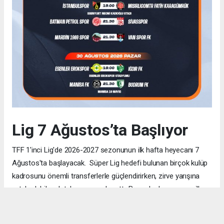
Lig 7 Ağustos’ta Başlıyor
TFF 1'inci Lig'de 2026-2027 sezonunun ilk hafta heyecanı 7
Ağustos'ta başlayacak. Süper Lig hedefi bulunan birçok kulüp
kadrosunu önemli transferlerle güçlendirirken, zirve yarışına
ortak olabilecek takım sayısı da arttı. Bu nedenle sezonun ilk
haftalarından itibaren her puanın büyük önem taşıması
bekleniyor. TRT Spor ve Bein Sports ekranlarında yayınlanacak