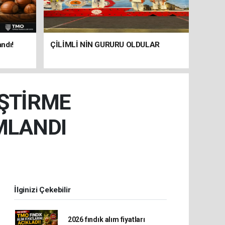
andı!
ÇİLİMLİ NİN GURURU OLDULAR
EŞTİRME
MLANDI
İlginizi Çekebilir
2026 fındık alım fiyatları