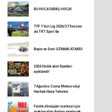
BU HOCA FARKLI HOCA!
TFF 1’inci Lig 2026/27 Sezonu
da TRT Spor’da
Beyin ve Sinir UZMANI ATANDI
2026 fındık alım fiyatları
açıklandı!
7 Ağustos Cuma Meteoroloji
Haritalı Hava Tahmini
Fındık dönüşüm merkezi için
makine alım ihalesi yapılacak