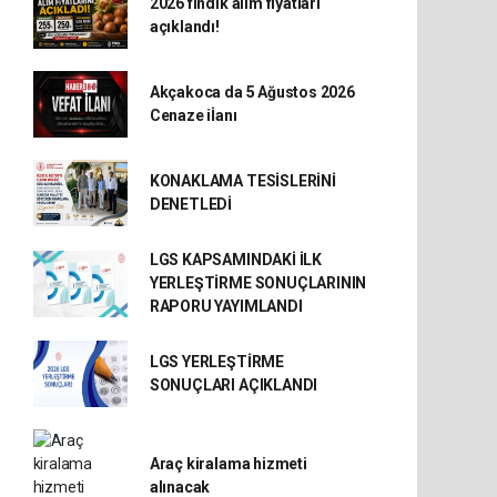
2026 fındık alım fiyatları
açıklandı!
Akçakoca da 5 Ağustos 2026
Cenaze iİanı
KONAKLAMA TESİSLERİNİ
DENETLEDİ
LGS KAPSAMINDAKİ İLK
YERLEŞTİRME SONUÇLARININ
RAPORU YAYIMLANDI
LGS YERLEŞTİRME
SONUÇLARI AÇIKLANDI
Araç kiralama hizmeti
alınacak