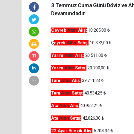
3 Temmuz Cuma Günü Döviz ve Altın 
Devamındadır
Çeyrek
Altın
Alış:
10.265,00 ₺
Ç
eyrek
Altın
Satış:
10.372,00 ₺
Yarım
Altın
Alış:
20.511,00 ₺
Yarım
Altın
Satış:
20.700,00 ₺
Tam
Altın
Alış:
39.711,23 ₺
Tam
Altın
Satış:
40.534,25 ₺
Ata
Altın
Alış:
40.952,21 ₺
Ata
Altın
Satış:
42.026,30 ₺
22 Ayar Bilezik Alış:
5.708,34 ₺