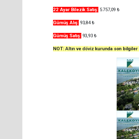
22 Ayar Bilezik
Satış:
5.757,09 ₺
Gümüş Alış:
93,84 ₺
Gümüş
Satış:
93,93 ₺
NOT:
Altın
ve
döviz
kurunda son bilgil