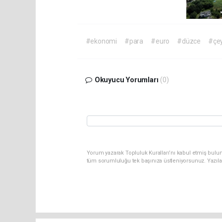
#ekonomi
#para
#euro
#düzce
#çey
Okuyucu Yorumları
(0)
Yorum yazarak Topluluk Kuralları’nı kabul etmiş bulun
tüm sorumluluğu tek başınıza üstleniyorsunuz. Yazıla