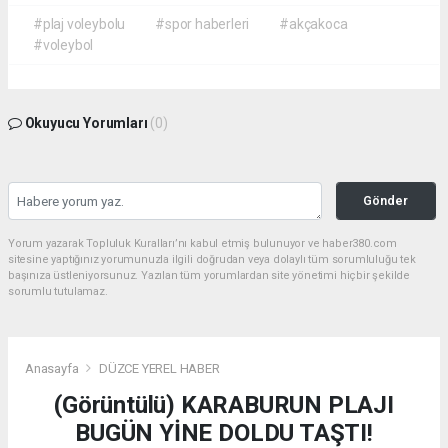
#plaj voleybolu
#spor haberleri
#akçakoca
#voleybol
Okuyucu Yorumları
(0)
Gönder
Yorum yazarak Topluluk Kuralları’nı kabul etmiş bulunuyor ve haber380.com
sitesine yaptığınız yorumunuzla ilgili doğrudan veya dolaylı tüm sorumluluğu tek
başınıza üstleniyorsunuz. Yazılan tüm yorumlardan site yönetimi hiçbir şekilde
sorumlu tutulamaz.
Anasayfa
DÜZCE YEREL HABER
(Görüntülü) KARABURUN PLAJI
BUGÜN YİNE DOLDU TAŞTI!