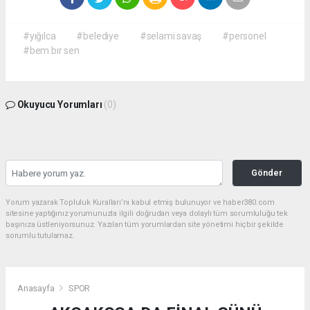
#yığılca
#belediye
#selami savaş
#personel
#bem bır sen
Okuyucu Yorumları
(0)
Gönder
Yorum yazarak Topluluk Kuralları’nı kabul etmiş bulunuyor ve haber380.com
sitesine yaptığınız yorumunuzla ilgili doğrudan veya dolaylı tüm sorumluluğu tek
başınıza üstleniyorsunuz. Yazılan tüm yorumlardan site yönetimi hiçbir şekilde
sorumlu tutulamaz.
Anasayfa
SPOR