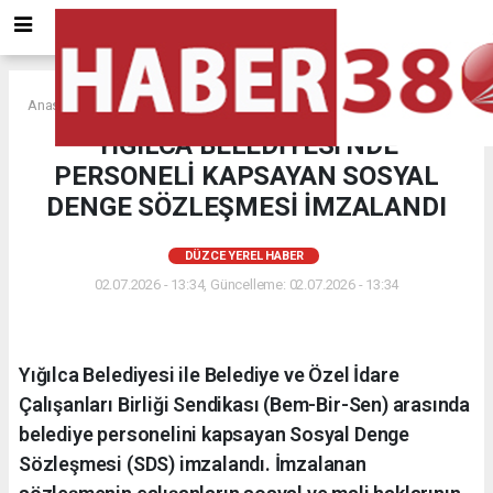
Anasayfa
DÜZCE YEREL HABER
YIĞILCA BELEDİYESİ'NDE
PERSONELİ KAPSAYAN SOSYAL
DENGE SÖZLEŞMESİ İMZALANDI
DÜZCE YEREL HABER
02.07.2026 - 13:34, Güncelleme: 02.07.2026 - 13:34
Yığılca Belediyesi ile Belediye ve Özel İdare
Çalışanları Birliği Sendikası (Bem-Bir-Sen) arasında
belediye personelini kapsayan Sosyal Denge
Sözleşmesi (SDS) imzalandı. İmzalanan