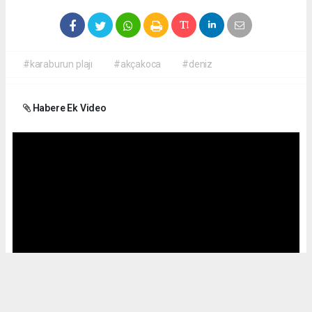
#karaburun plajı
#akçakoca
#deniz
Habere Ek Video