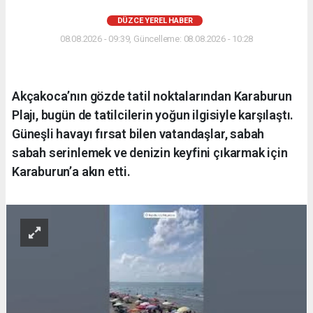
DÜZCE YEREL HABER
08.08.2026 - 09:39, Güncelleme: 08.08.2026 - 10:28
Akçakoca’nın gözde tatil noktalarından Karaburun
Plajı, bugün de tatilcilerin yoğun ilgisiyle karşılaştı.
Güneşli havayı fırsat bilen vatandaşlar, sabah
sabah serinlemek ve denizin keyfini çıkarmak için
Karaburun’a akın etti.