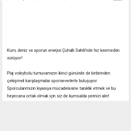
Kum, deniz ve sporun enerjisi Çuhallı Sahili’nde hız kesmeden
sürüyor!
Plaj voleybolu turnuvamızın ikinci gününde de birbirinden
çekişmeli karşılaşmalar sporseverlerle buluşuyor.
Sporcularımızın kıyasıya mücadelesine tanıklık etmek ve bu
heyecana ortak olmak için siz de kumsalda yerinizi alın!
Çuhallı Sahili
Bu hafta içi her gün | 18.00 – 21.00