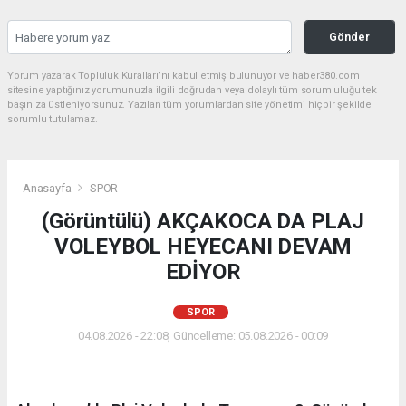
Gönder
Yorum yazarak Topluluk Kuralları’nı kabul etmiş bulunuyor ve haber380.com
sitesine yaptığınız yorumunuzla ilgili doğrudan veya dolaylı tüm sorumluluğu tek
başınıza üstleniyorsunuz. Yazılan tüm yorumlardan site yönetimi hiçbir şekilde
sorumlu tutulamaz.
Anasayfa
SPOR
(Görüntülü) AKÇAKOCA DA PLAJ
VOLEYBOL HEYECANI DEVAM
EDİYOR
SPOR
04.08.2026 - 22:08, Güncelleme: 05.08.2026 - 00:09