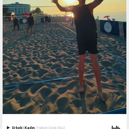
Erkek
|
Kadın
(Haberi Sesli Oku)