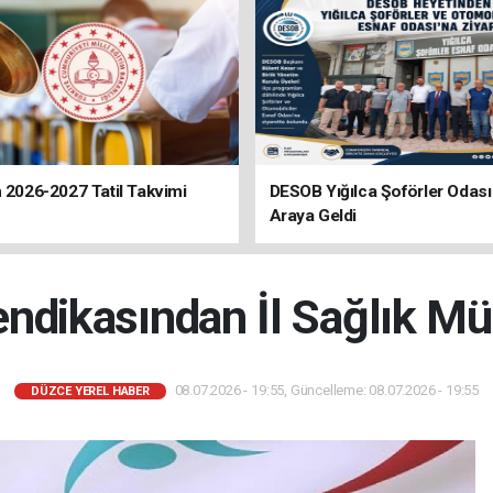
n 2026-2027 Tatil Takvimi
DESOB Yığılca Şoförler Odası i
Araya Geldi
endikasından İl Sağlık M
08.07.2026 - 19:55, Güncelleme: 08.07.2026 - 19:55
DÜZCE YEREL HABER