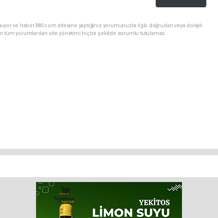
uyor ve haber380.com sitesine yaptığınız yorumunuzla ilgili doğrudan veya dolaylı
n tüm yorumlardan site yönetimi hiçbir şekilde sorumlu tutulamaz.