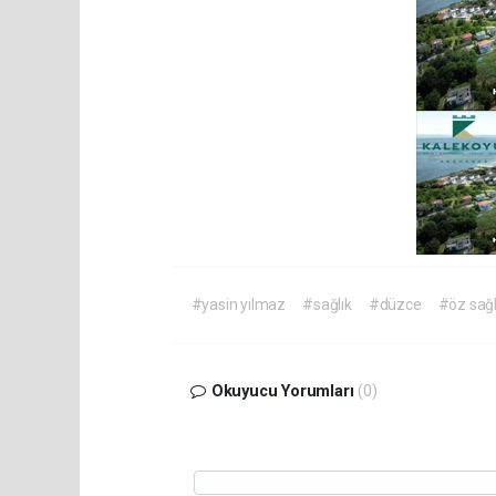
#yasin yılmaz
#sağlık
#düzce
#öz sağl
Okuyucu Yorumları
(0)