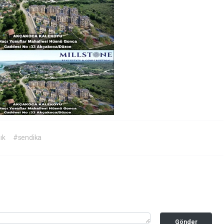
ık
#sendika
Gönder