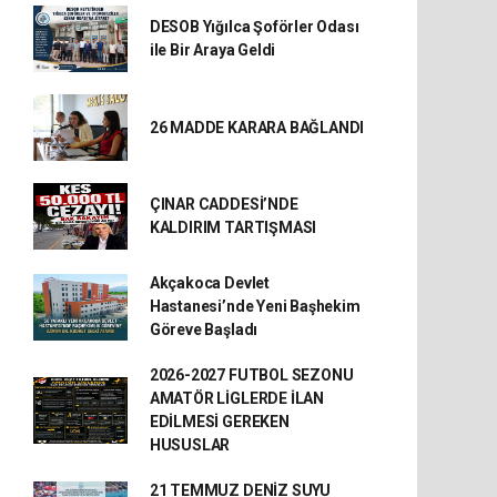
DESOB Yığılca Şoförler Odası
ile Bir Araya Geldi
26 MADDE KARARA BAĞLANDI
ÇINAR CADDESİ’NDE
KALDIRIM TARTIŞMASI
Akçakoca Devlet
Hastanesi’nde Yeni Başhekim
Göreve Başladı
2026-2027 FUTBOL SEZONU
AMATÖR LİGLERDE İLAN
EDİLMESİ GEREKEN
HUSUSLAR
21 TEMMUZ DENİZ SUYU