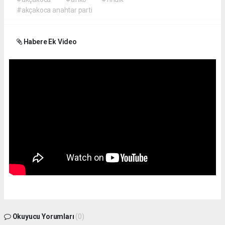
#akçakoca anahtar parti
Habere Ek Video
Okuyucu Yorumları
(0)