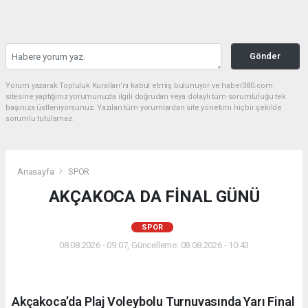
Gönder
Yorum yazarak Topluluk Kuralları’nı kabul etmiş bulunuyor ve haber380.com
sitesine yaptığınız yorumunuzla ilgili doğrudan veya dolaylı tüm sorumluluğu tek
başınıza üstleniyorsunuz. Yazılan tüm yorumlardan site yönetimi hiçbir şekilde
sorumlu tutulamaz.
Anasayfa
SPOR
AKÇAKOCA DA FİNAL GÜNÜ
SPOR
08.08.2026 - 09:07, Güncelleme: 08.08.2026 - 10:43
Akçakoca’da Plaj Voleybolu Turnuvasında Yarı Final