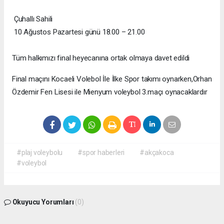
Çuhallı Sahili
10 Ağustos Pazartesi günü 18.00 – 21.00
Tüm halkımızı final heyecanına ortak olmaya davet edildi
Final maçını Kocaeli Volebol İle İlke Spor takımı oynarken,Orhan
Özdemir Fen Lisesi ile Mienyum voleybol 3.maçı oynacaklardır
#plaj voleybolu
#spor haberleri
#akçakoca
#voleybol
Okuyucu Yorumları
(0)