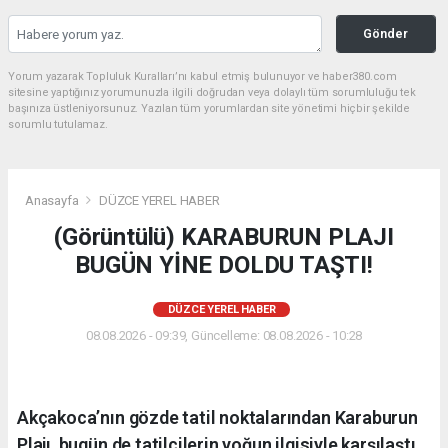
Gönder
Yorum yazarak Topluluk Kuralları’nı kabul etmiş bulunuyor ve haber380.com
sitesine yaptığınız yorumunuzla ilgili doğrudan veya dolaylı tüm sorumluluğu tek
başınıza üstleniyorsunuz. Yazılan tüm yorumlardan site yönetimi hiçbir şekilde
sorumlu tutulamaz.
Anasayfa
DÜZCE YEREL HABER
(Görüntülü) KARABURUN PLAJI
BUGÜN YİNE DOLDU TAŞTI!
DÜZCE YEREL HABER
08.08.2026 - 09:39, Güncelleme: 08.08.2026 - 10:28
Akçakoca’nın gözde tatil noktalarından Karaburun
Plajı, bugün de tatilcilerin yoğun ilgisiyle karşılaştı.