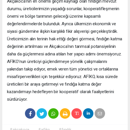
Akçakoca’nın en önemli geçim kaynağı olan fındığın mevcut
durumu, üreticilerimizin yaşadığı sorunlar, kooperatifleşmenin
önemi ve bölge tarımının geleceği üzerine kapsamlı
değerlendirmelerde bulunduk. Ayrıca ülkemizin ekonomik ve
siyasi gündemine ilişkin karşılıklı fikir alışverişi gerçekleştirdik.
Üreticimizin alın terinin hak ettiği değeri görmesi, fındığın katma
değerinin artırılması ve Akçakoca’nın tarımsal potansiyelinin
daha da güçlenmesi adına atılan her yapıcı adımı önemsiyoruz.
AFİKO’nun üreticiyi güçlendirmeye yönelik çalışmalarını
yakından takip ediyor, emek veren tüm yönetici ve ortaklarına
misafirperverlikleri için teşekkür ediyoruz. AFİKO, kısa sürede
üreticileri bir araya getirmeyi ve fındığa katma değer
kazandırmayı hedefleyen bir kooperatif olarak faaliyetlerini
sürdürüyor.
#akçakoca
#afiko
#fındık