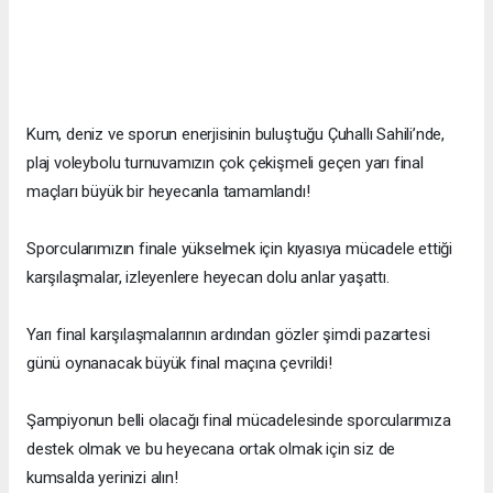
Kum, deniz ve sporun enerjisinin buluştuğu Çuhallı Sahili’nde,
plaj voleybolu turnuvamızın çok çekişmeli geçen yarı final
maçları büyük bir heyecanla tamamlandı!
Sporcularımızın finale yükselmek için kıyasıya mücadele ettiği
karşılaşmalar, izleyenlere heyecan dolu anlar yaşattı.
Yarı final karşılaşmalarının ardından gözler şimdi pazartesi
günü oynanacak büyük final maçına çevrildi!
Şampiyonun belli olacağı final mücadelesinde sporcularımıza
destek olmak ve bu heyecana ortak olmak için siz de
kumsalda yerinizi alın!