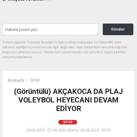
Gönder
Yorum yazarak Topluluk Kuralları’nı kabul etmiş bulunuyor ve haber380.com
sitesine yaptığınız yorumunuzla ilgili doğrudan veya dolaylı tüm sorumluluğu tek
başınıza üstleniyorsunuz. Yazılan tüm yorumlardan site yönetimi hiçbir şekilde
sorumlu tutulamaz.
Anasayfa
SPOR
(Görüntülü) AKÇAKOCA DA PLAJ
VOLEYBOL HEYECANI DEVAM
EDİYOR
SPOR
04.08.2026 - 22:08, Güncelleme: 05.08.2026 - 00:09