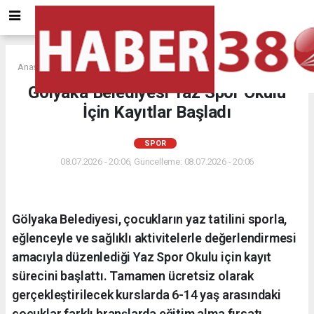
Anasayfa
SPOR
Gölyaka Belediyesi Yaz Spor Okulu
İçin Kayıtlar Başladı
SPOR
08.07.2026 - 20:06, Güncelleme: 08.07.2026 - 20:06
Gölyaka Belediyesi, çocukların yaz tatilini sporla,
eğlenceyle ve sağlıklı aktivitelerle değerlendirmesi
amacıyla düzenlediği Yaz Spor Okulu için kayıt
sürecini başlattı. Tamamen ücretsiz olarak
gerçekleştirilecek kurslarda 6-14 yaş arasındaki
çocuklar farklı branşlarda eğitim alma fırsatı