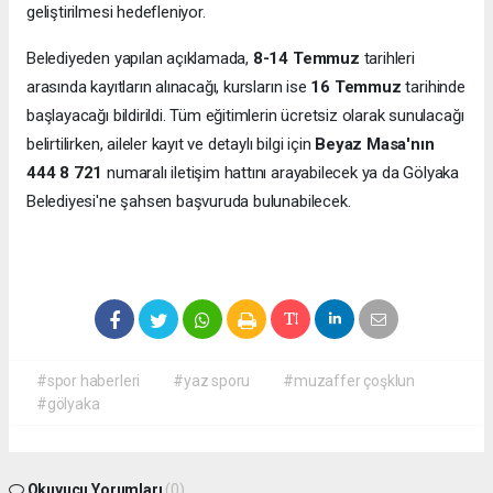
geliştirilmesi hedefleniyor.
Belediyeden yapılan açıklamada,
8-14 Temmuz
tarihleri
arasında kayıtların alınacağı, kursların ise
16 Temmuz
tarihinde
başlayacağı bildirildi. Tüm eğitimlerin ücretsiz olarak sunulacağı
belirtilirken, aileler kayıt ve detaylı bilgi için
Beyaz Masa'nın
444 8 721
numaralı iletişim hattını arayabilecek ya da Gölyaka
Belediyesi'ne şahsen başvuruda bulunabilecek.
#spor haberleri
#yaz sporu
#muzaffer çoşklun
#gölyaka
Okuyucu Yorumları
(0)