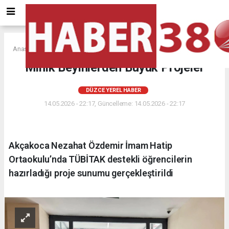
Anasayfa
DÜZCE YEREL HABER
Minik Beyinlerden Büyük Projeler
DÜZCE YEREL HABER
14.05.2026 - 22:17, Güncelleme: 14.05.2026 - 22:17
Akçakoca Nezahat Özdemir İmam Hatip
Ortaokulu’nda TÜBİTAK destekli öğrencilerin
hazırladığı proje sunumu gerçekleştirildi