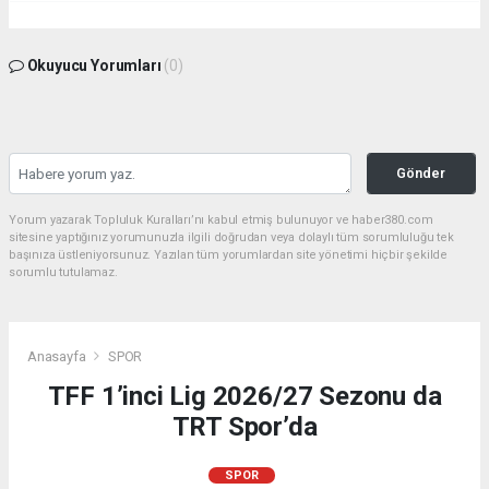
Okuyucu Yorumları
(0)
Gönder
Yorum yazarak Topluluk Kuralları’nı kabul etmiş bulunuyor ve haber380.com
sitesine yaptığınız yorumunuzla ilgili doğrudan veya dolaylı tüm sorumluluğu tek
başınıza üstleniyorsunuz. Yazılan tüm yorumlardan site yönetimi hiçbir şekilde
sorumlu tutulamaz.
Anasayfa
SPOR
TFF 1’inci Lig 2026/27 Sezonu da
TRT Spor’da
SPOR