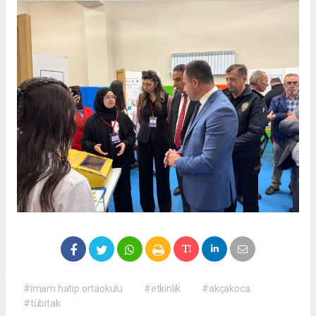
#imam hatip ortaokulu
#etkinlik
#akçakoca
#tübitak