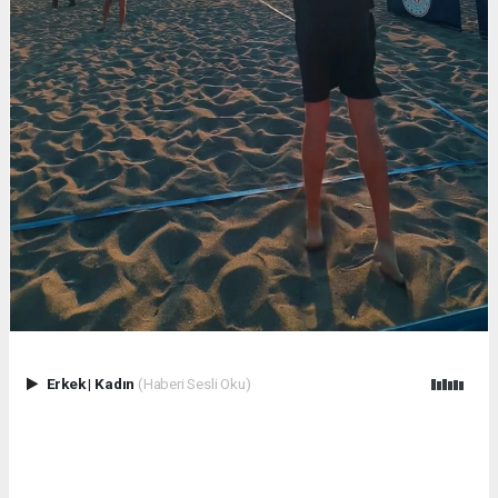
Erkek
|
Kadın
(Haberi Sesli Oku)