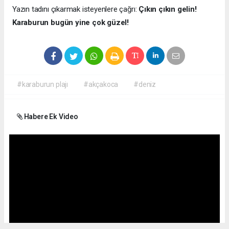
Yazın tadını çıkarmak isteyenlere çağrı:
Çıkın çıkın gelin!
Karaburun bugün yine çok güzel!
#karaburun plajı
#akçakoca
#deniz
Habere Ek Video