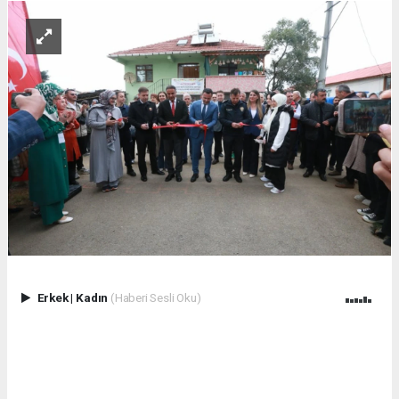
Erkek
|
Kadın
(Haberi Sesli Oku)