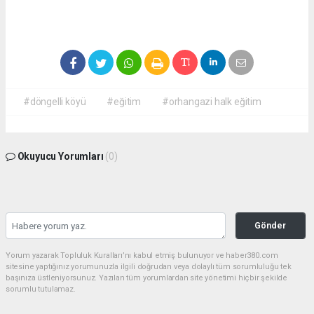
#döngelli köyü
#eğitim
#orhangazi halk eğitim
Okuyucu Yorumları
(0)
Gönder
Yorum yazarak Topluluk Kuralları’nı kabul etmiş bulunuyor ve haber380.com
sitesine yaptığınız yorumunuzla ilgili doğrudan veya dolaylı tüm sorumluluğu tek
başınıza üstleniyorsunuz. Yazılan tüm yorumlardan site yönetimi hiçbir şekilde
sorumlu tutulamaz.