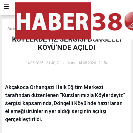
Anasayfa
KÖYLERDEYİZ SERGİSİ DÖNGELLİ
KÖYÜ’NDE AÇILDI
14.05.2026 - 21:48, Güncelleme: 14.05.2026 - 21:54
Akçakoca Orhangazi Halk Eğitim Merkezi
tarafından düzenlenen “Kurslarımızla Köylerdeyiz”
sergisi kapsamında, Döngelli Köyü’nde hazırlanan
el emeği ürünlerin yer aldığı serginin açılışı
gerçekleştirildi.