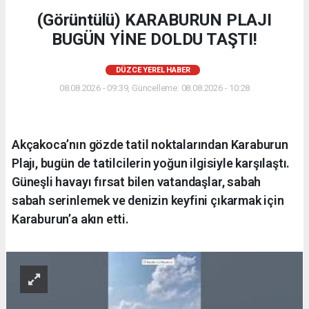
(Görüntülü) KARABURUN PLAJI
BUGÜN YİNE DOLDU TAŞTI!
DÜZCE YEREL HABER
08.08.2026 - 09:39, Güncelleme: 08.08.2026 - 10:28
Akçakoca’nın gözde tatil noktalarından Karaburun
Plajı, bugün de tatilcilerin yoğun ilgisiyle karşılaştı.
Güneşli havayı fırsat bilen vatandaşlar, sabah
sabah serinlemek ve denizin keyfini çıkarmak için
Karaburun’a akın etti.