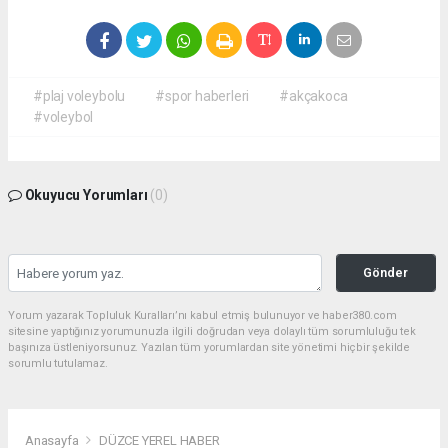
#plaj voleybolu
#spor haberleri
#akçakoca
#voleybol
Okuyucu Yorumları
(0)
Gönder
Yorum yazarak Topluluk Kuralları’nı kabul etmiş bulunuyor ve haber380.com
sitesine yaptığınız yorumunuzla ilgili doğrudan veya dolaylı tüm sorumluluğu tek
başınıza üstleniyorsunuz. Yazılan tüm yorumlardan site yönetimi hiçbir şekilde
sorumlu tutulamaz.
Anasayfa
DÜZCE YEREL HABER