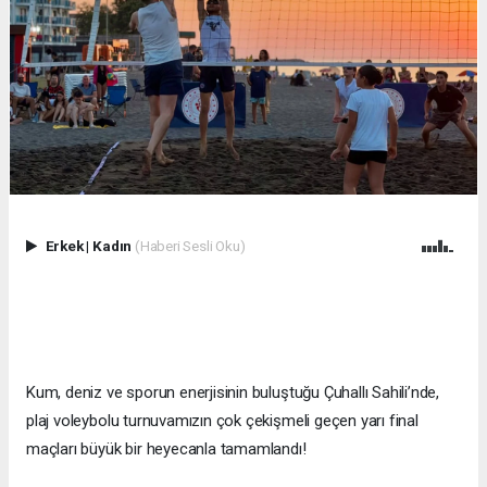
Erkek
|
Kadın
(Haberi Sesli Oku)
Kum, deniz ve sporun enerjisinin buluştuğu Çuhallı Sahili’nde,
plaj voleybolu turnuvamızın çok çekişmeli geçen yarı final
maçları büyük bir heyecanla tamamlandı!