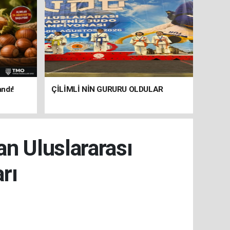
andı!
ÇİLİMLİ NİN GURURU OLDULAR
an Uluslararası
rı