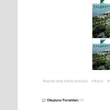
#kaptan altay kızılay anaokulu
#düzce
#
Okuyucu Yorumları
(0)