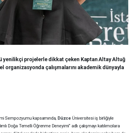
 yenilikçi projelerle dikkat çeken Kaptan Altay Altuğ
msel organizasyonda çalışmalarını akademik dünyayla
Eğitimi Sempozyumu kapsamında,
Düzce
Üniversitesi iş birliğiyle
atılımlı Doğa Temelli Öğrenme Deneyimi” adlı çalışmayı katılımcılara