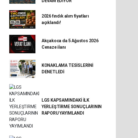
DEVAM EDİYOR
2026 fındık alım fiyatları
açıklandı!
Akçakoca da 5 Ağustos 2026
Cenaze iİanı
KONAKLAMA TESİSLERİNİ
DENETLEDİ
LGS KAPSAMINDAKİ İLK
YERLEŞTİRME SONUÇLARININ
RAPORU YAYIMLANDI