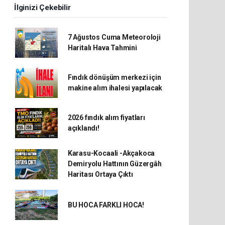
İlginizi Çekebilir
7 Ağustos Cuma Meteoroloji
Haritalı Hava Tahmini
Fındık dönüşüm merkezi için
makine alım ihalesi yapılacak
2026 fındık alım fiyatları
açıklandı!
Karasu-Kocaali -Akçakoca
Demiryolu Hattının Güzergâh
Haritası Ortaya Çıktı
BU HOCA FARKLI HOCA!