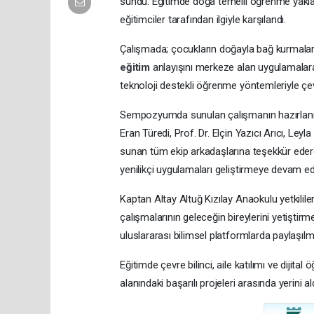
sundu. Eğitimde doğa temelli öğrenme yaklaş
eğitimciler tarafından ilgiyle karşılandı.
Çalışmada; çocukların doğayla bağ kurmalarını
eğitim
anlayışını merkeze alan uygulamalara
teknoloji destekli öğrenme yöntemleriyle çevr
Sempozyumda sunulan çalışmanın hazırlanm
Eran Türedi, Prof. Dr. Elçin Yazıcı Arıcı, Ley
sunan tüm ekip arkadaşlarına teşekkür eder
yenilikçi uygulamaları geliştirmeye devam ede
Kaptan Altay Altuğ Kızılay Anaokulu yetkilile
çalışmalarının geleceğin bireylerini yetiştir
uluslararası bilimsel platformlarda paylaşıl
Eğitimde çevre bilinci, aile katılımı ve dijit
alanındaki başarılı projeleri arasında yerini ald