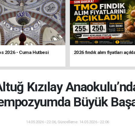
os 2026 - Cuma Hutbesi
2026 fındık alım fiyatları açıkl
ltuğ Kızılay Anaokulu’nd
empozyumda Büyük Başa
14.05.2026 - 22:06, Güncelleme: 14.05.2026 - 22:06