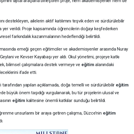
ımını dijital araçlarla birleştiren proje, hem akademisyenler hem de
 destekleyen, ailelerin aktif katılımını teşvik eden ve sürdürülebilir
 yer verildi. Proje kapsamında öğrencilerin doğayı keşfederken
esel farkındalık kazanmalarının hedeflendiği belirtildi.
asında emeği geçen eğitimciler ve akademisyenler arasında Nuray
la Geylani ve Kevser Kayabaşı yer aldı. Okul yönetimi, projeye katkı
ek, bilimsel çalışmalara destek vermeye ve
eğitim
alanındaki
ceklerini ifade etti.
ri tarafından yapılan açıklamada, doğa temelli ve sürdürülebilir
eğitim
mede büyük önem taşıdığı vurgulanarak, bu tür projelerin ulusal ve
masının
eğitim
kalitesine önemli katkılar sunduğu belirtildi.
al öğrenme unsurlarını bir araya getiren çalışma, Düzce’nin
eğitim
ı.