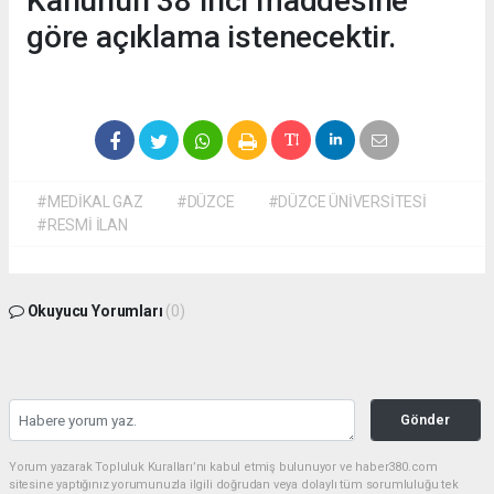
Kanunun 38 inci maddesine
göre açıklama istenecektir.
#MEDİKAL GAZ
#DÜZCE
#DÜZCE ÜNİVERSİTESİ
#RESMİ İLAN
Okuyucu Yorumları
(0)
Gönder
Yorum yazarak Topluluk Kuralları’nı kabul etmiş bulunuyor ve haber380.com
sitesine yaptığınız yorumunuzla ilgili doğrudan veya dolaylı tüm sorumluluğu tek