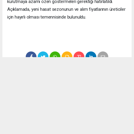
kurutmaya azami özen göstermeleri gerektiği hatırlatıldı.
Açıklamada, yeni hasat sezonunun ve alım fiyatlarının üreticiler
için hayırlı olması temennisinde bulunuldu.
#ekonomi
#fındık
#düzce
#fındık fiyatları
Okuyucu Yorumları
(0)
Gönder
Yorum yazarak Topluluk Kuralları’nı kabul etmiş bulunuyor ve haber380.com