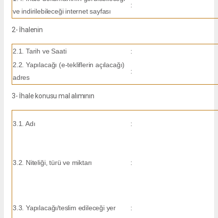
:
ve indirilebileceği internet sayfası
2- İhalenin
2.1. Tarih ve Saati
:
2.2. Yapılacağı (e-tekliflerin açılacağı)
:
adres
3- İhale konusu mal alımının
3.1. Adı
:
3.2. Niteliği, türü ve miktarı
:
3.3. Yapılacağı/teslim edileceği yer
: