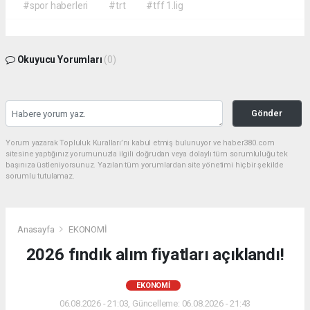
#spor haberleri
#trt
#tff 1.lig
Okuyucu Yorumları
(0)
Gönder
Yorum yazarak Topluluk Kuralları’nı kabul etmiş bulunuyor ve haber380.com
sitesine yaptığınız yorumunuzla ilgili doğrudan veya dolaylı tüm sorumluluğu tek
başınıza üstleniyorsunuz. Yazılan tüm yorumlardan site yönetimi hiçbir şekilde
sorumlu tutulamaz.
Anasayfa
EKONOMİ
2026 fındık alım fiyatları açıklandı!
EKONOMİ
06.08.2026 - 21:03, Güncelleme: 06.08.2026 - 21:43