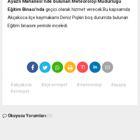
Ayazlı Mahallesi’nde bulunan Meteoroloji Müdürlüğü
Eğitim Binası’nda
geçici olarak hizmet verecek.Bu kapsamda
Akçakoca ilçe kaymakamı Deniz Pişkin boş durumda bulunan
Eğitim binasını yerinde inceledi.
#akçakoca
#ilçe emniyet
#meteoroloji
#asayiş
#emniyet
Okuyucu Yorumları
(0)