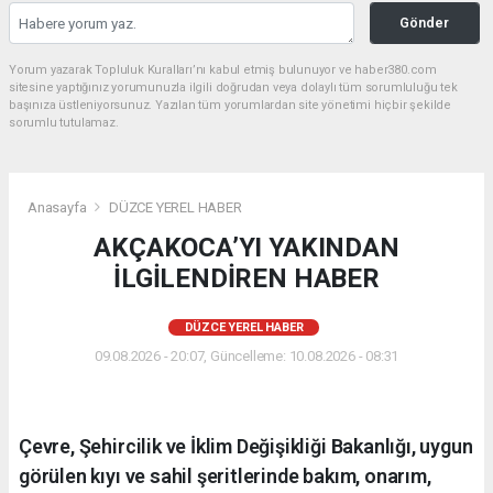
Gönder
Yorum yazarak Topluluk Kuralları’nı kabul etmiş bulunuyor ve haber380.com
sitesine yaptığınız yorumunuzla ilgili doğrudan veya dolaylı tüm sorumluluğu tek
başınıza üstleniyorsunuz. Yazılan tüm yorumlardan site yönetimi hiçbir şekilde
sorumlu tutulamaz.
Anasayfa
DÜZCE YEREL HABER
AKÇAKOCA’YI YAKINDAN
İLGİLENDİREN HABER
DÜZCE YEREL HABER
09.08.2026 - 20:07, Güncelleme: 10.08.2026 - 08:31
Çevre, Şehircilik ve İklim Değişikliği Bakanlığı, uygun
görülen kıyı ve sahil şeritlerinde bakım, onarım,