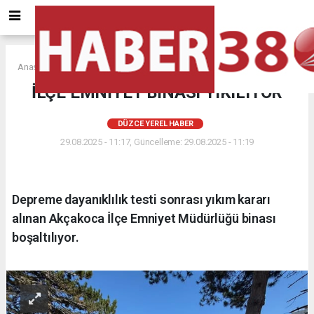
Anasayfa
DÜZCE YEREL HABER
İLÇE EMNİYET BİNASI YIKILIYOR
DÜZCE YEREL HABER
29.08.2025 - 11:17, Güncelleme: 29.08.2025 - 11:19
Depreme dayanıklılık testi sonrası yıkım kararı
alınan Akçakoca İlçe Emniyet Müdürlüğü binası
boşaltılıyor.