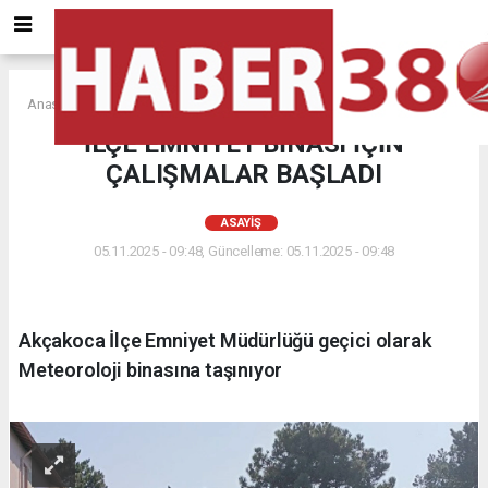
Anasayfa
ASAYİŞ
İLÇE EMNİYET BİNASI İÇİN
ÇALIŞMALAR BAŞLADI
ASAYİŞ
05.11.2025 - 09:48, Güncelleme: 05.11.2025 - 09:48
Akçakoca İlçe Emniyet Müdürlüğü geçici olarak
Meteoroloji binasına taşınıyor