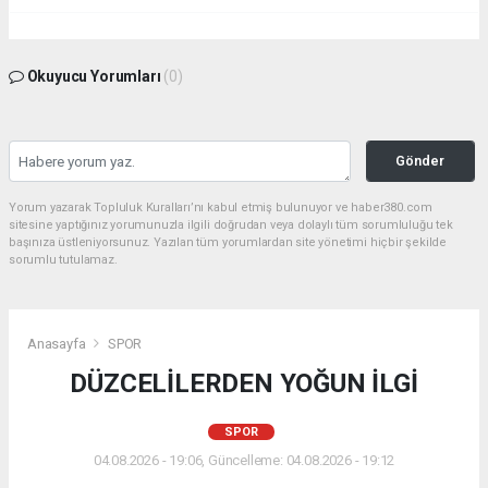
Okuyucu Yorumları
(0)
Gönder
Yorum yazarak Topluluk Kuralları’nı kabul etmiş bulunuyor ve haber380.com
sitesine yaptığınız yorumunuzla ilgili doğrudan veya dolaylı tüm sorumluluğu tek
başınıza üstleniyorsunuz. Yazılan tüm yorumlardan site yönetimi hiçbir şekilde
sorumlu tutulamaz.
Anasayfa
SPOR
DÜZCELİLERDEN YOĞUN İLGİ
SPOR
04.08.2026 - 19:06, Güncelleme: 04.08.2026 - 19:12