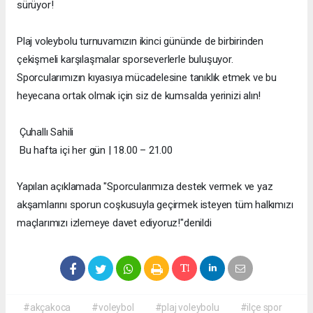
sürüyor!
Plaj voleybolu turnuvamızın ikinci gününde de birbirinden
çekişmeli karşılaşmalar sporseverlerle buluşuyor.
Sporcularımızın kıyasıya mücadelesine tanıklık etmek ve bu
heyecana ortak olmak için siz de kumsalda yerinizi alın!
Çuhallı Sahili
Bu hafta içi her gün | 18.00 – 21.00
Yapılan açıklamada "Sporcularımıza destek vermek ve yaz
akşamlarını sporun coşkusuyla geçirmek isteyen tüm halkımızı
maçlarımızı izlemeye davet ediyoruz!"denildi
#akçakoca
#voleybol
#plaj voleybolu
#ilçe spor