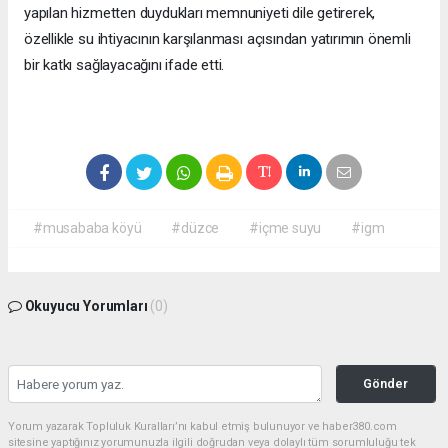
yapılan hizmetten duydukları memnuniyeti dile getirerek,
özellikle su ihtiyacının karşılanması açısından yatırımın önemli
bir katkı sağlayacağını ifade etti.
#musababa köyü
#düzce
#içme suyu
#igm
Okuyucu Yorumları
(0)
Gönder
Yorum yazarak Topluluk Kuralları’nı kabul etmiş bulunuyor ve haber380.com
sitesine yaptığınız yorumunuzla ilgili doğrudan veya dolaylı tüm sorumluluğu tek