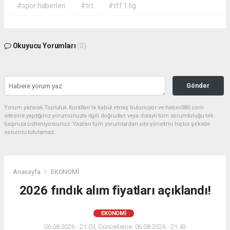
#spor haberleri
#trt
#tff 1.lig
Okuyucu Yorumları
(0)
Gönder
Yorum yazarak Topluluk Kuralları’nı kabul etmiş bulunuyor ve haber380.com
sitesine yaptığınız yorumunuzla ilgili doğrudan veya dolaylı tüm sorumluluğu tek
başınıza üstleniyorsunuz. Yazılan tüm yorumlardan site yönetimi hiçbir şekilde
sorumlu tutulamaz.
Anasayfa
EKONOMİ
2026 fındık alım fiyatları açıklandı!
EKONOMİ
06.08.2026 - 21:03, Güncelleme: 06.08.2026 - 21:43