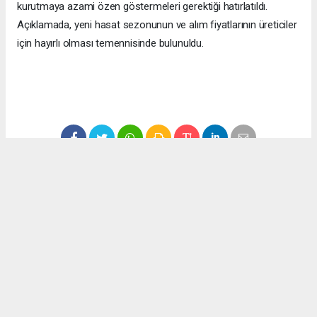
kurutmaya azami özen göstermeleri gerektiği hatırlatıldı.
Açıklamada, yeni hasat sezonunun ve alım fiyatlarının üreticiler
için hayırlı olması temennisinde bulunuldu.
#ekonomi
#fındık
#düzce
#fındık fiyatları
Okuyucu Yorumları
(0)
Gönder