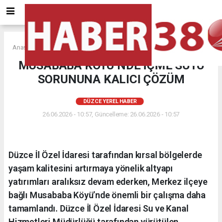
Anasayfa
DÜZCE YEREL HABER
MUSABABA KÖYÜ’NDE İÇME SUYU
SORUNUNA KALICI ÇÖZÜM
DÜZCE YEREL HABER
26.06.2026 - 10:57, Güncelleme: 26.06.2026 - 10:57
Düzce İl Özel İdaresi tarafından kırsal bölgelerde
yaşam kalitesini artırmaya yönelik altyapı
yatırımları aralıksız devam ederken, Merkez ilçeye
bağlı Musababa Köyü’nde önemli bir çalışma daha
tamamlandı. Düzce İl Özel İdaresi Su ve Kanal
Hizmetleri Müdürlüğü tarafından yürütülen