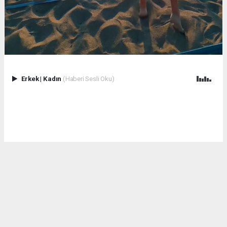
Erkek
|
Kadın
(Haberi Sesli Oku)
Kum, deniz ve sporun enerjisi Çuhallı Sahili’nde hız kesmeden
sürüyor!
Plaj voleybolu turnuvamızın ikinci gününde de birbirinden
çekişmeli karşılaşmalar sporseverlerle buluşuyor.