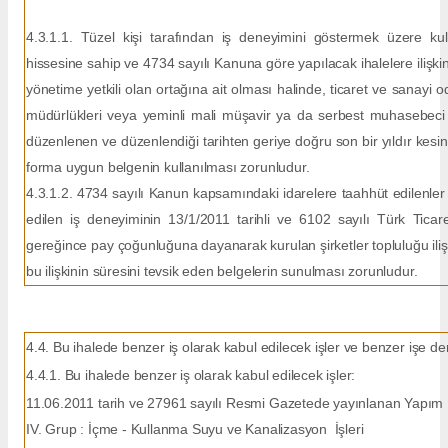
4.3.1.1. Tüzel kişi tarafından iş deneyimini göstermek üzere kulla
hissesine sahip ve 4734 sayılı Kanuna göre yapılacak ihalelere ilişk
yönetime yetkili olan ortağına ait olması halinde, ticaret ve sanayi o
müdürlükleri veya yeminli mali müşavir ya da serbest muhasebeci m
düzenlenen ve düzenlendiği tarihten geriye doğru son bir yıldır kesin
forma uygun belgenin kullanılması zorunludur.
4.3.1.2. 4734 sayılı Kanun kapsamındaki idarelere taahhüt edilenler d
edilen iş deneyiminin 13/1/2011 tarihli ve 6102 sayılı Türk Ticar
gereğince pay çoğunluğuna dayanarak kurulan şirketler topluluğu ilişki
bu ilişkinin süresini tevsik eden belgelerin sunulması zorunludur.
4.4. Bu ihalede benzer iş olarak kabul edilecek işler ve benzer işe d
4.4.1. Bu ihalede benzer iş olarak kabul edilecek işler:
11.06.2011 tarih ve 27961 sayılı Resmi Gazetede yayınlanan Yapım İşle
IV. Grup : İçme - Kullanma Suyu ve Kanalizasyon İşleri