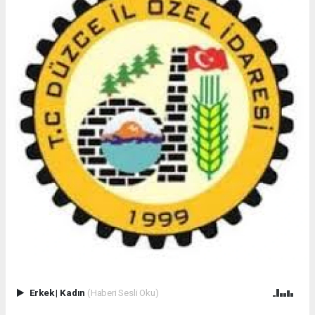
Erkek
|
Kadın
(Haberi Sesli Oku)