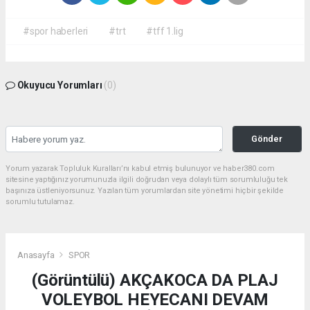
#spor haberleri
#trt
#tff 1.lig
Okuyucu Yorumları
(0)
Gönder
Yorum yazarak Topluluk Kuralları’nı kabul etmiş bulunuyor ve haber380.com
sitesine yaptığınız yorumunuzla ilgili doğrudan veya dolaylı tüm sorumluluğu tek
başınıza üstleniyorsunuz. Yazılan tüm yorumlardan site yönetimi hiçbir şekilde
sorumlu tutulamaz.
Anasayfa
SPOR
(Görüntülü) AKÇAKOCA DA PLAJ
VOLEYBOL HEYECANI DEVAM