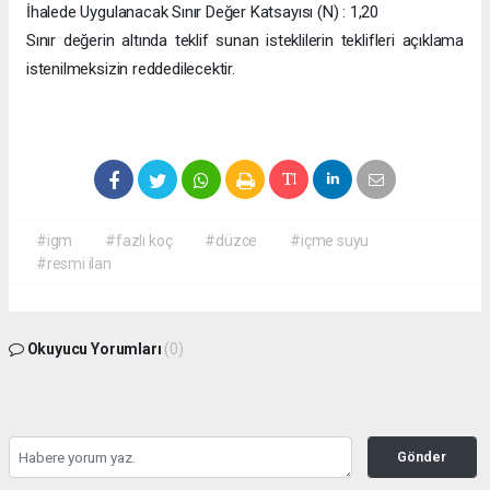
İhalede Uygulanacak Sınır Değer Katsayısı (N) : 1,20
Sınır değerin altında teklif sunan isteklilerin teklifleri açıklama
istenilmeksizin reddedilecektir.
#igm
#fazlı koç
#düzce
#içme suyu
#resmi ilan
Okuyucu Yorumları
(0)
Gönder