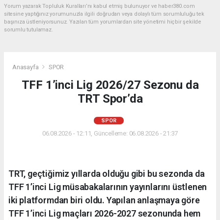
Yorum yazarak Topluluk Kuralları’nı kabul etmiş bulunuyor ve haber380.com
sitesine yaptığınız yorumunuzla ilgili doğrudan veya dolaylı tüm sorumluluğu tek
başınıza üstleniyorsunuz. Yazılan tüm yorumlardan site yönetimi hiçbir şekilde
sorumlu tutulamaz.
Anasayfa
SPOR
TFF 1’inci Lig 2026/27 Sezonu da
TRT Spor’da
SPOR
06.08.2026 - 12:11, Güncelleme: 06.08.2026 - 21:37
TRT, geçtiğimiz yıllarda olduğu gibi bu sezonda da
TFF 1’inci Lig müsabakalarının yayınlarını üstlenen
iki platformdan biri oldu. Yapılan anlaşmaya göre
TFF 1’inci Lig maçları 2026-2027 sezonunda hem