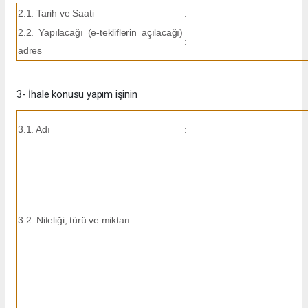
2.1. Tarih ve Saati
:
2.2. Yapılacağı (e-tekliflerin açılacağı)
:
adres
3- İhale konusu yapım işinin
3.1. Adı
:
3.2. Niteliği, türü ve miktarı
: