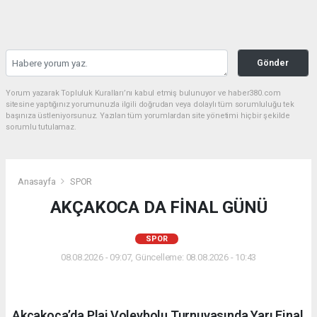
Gönder
Yorum yazarak Topluluk Kuralları’nı kabul etmiş bulunuyor ve haber380.com
sitesine yaptığınız yorumunuzla ilgili doğrudan veya dolaylı tüm sorumluluğu tek
başınıza üstleniyorsunuz. Yazılan tüm yorumlardan site yönetimi hiçbir şekilde
sorumlu tutulamaz.
Anasayfa
SPOR
AKÇAKOCA DA FİNAL GÜNÜ
SPOR
08.08.2026 - 09:07, Güncelleme: 08.08.2026 - 10:43
Akçakoca’da Plaj Voleybolu Turnuvasında Yarı Final