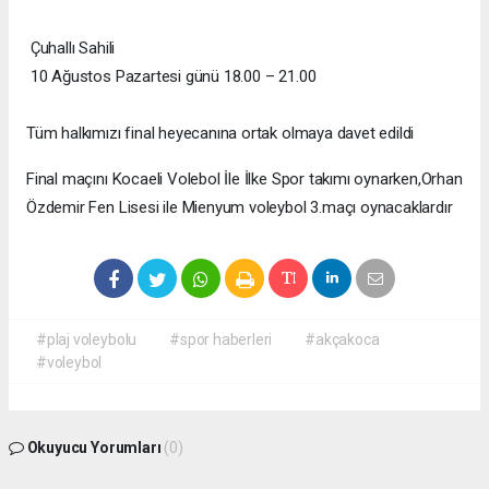
Çuhallı Sahili
10 Ağustos Pazartesi günü 18.00 – 21.00
Tüm halkımızı final heyecanına ortak olmaya davet edildi
Final maçını Kocaeli Volebol İle İlke Spor takımı oynarken,Orhan
Özdemir Fen Lisesi ile Mienyum voleybol 3.maçı oynacaklardır
#plaj voleybolu
#spor haberleri
#akçakoca
#voleybol
Okuyucu Yorumları
(0)