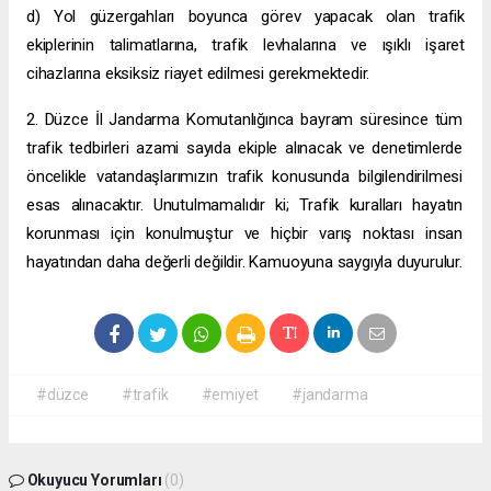
d) Yol güzergahları boyunca görev yapacak olan trafik
ekiplerinin talimatlarına, trafik levhalarına ve ışıklı işaret
cihazlarına eksiksiz riayet edilmesi gerekmektedir.
2. Düzce İl Jandarma Komutanlığınca bayram süresince tüm
trafik tedbirleri azami sayıda ekiple alınacak ve denetimlerde
öncelikle vatandaşlarımızın trafik konusunda bilgilendirilmesi
esas alınacaktır. Unutulmamalıdır ki;
Trafik kuralları hayatın
korunması için konulmuştur ve hiçbir varış noktası insan
hayatından daha değerli değildir.
Kamuoyuna saygıyla duyurulur.
#düzce
#trafik
#emiyet
#jandarma
Okuyucu Yorumları
(0)