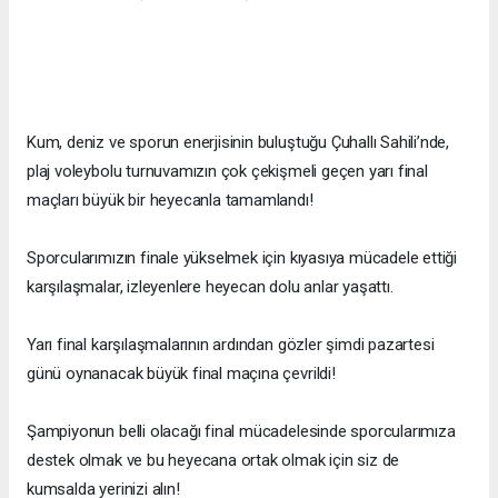
Kum, deniz ve sporun enerjisinin buluştuğu Çuhallı Sahili’nde,
plaj voleybolu turnuvamızın çok çekişmeli geçen yarı final
maçları büyük bir heyecanla tamamlandı!
Sporcularımızın finale yükselmek için kıyasıya mücadele ettiği
karşılaşmalar, izleyenlere heyecan dolu anlar yaşattı.
Yarı final karşılaşmalarının ardından gözler şimdi pazartesi
günü oynanacak büyük final maçına çevrildi!
Şampiyonun belli olacağı final mücadelesinde sporcularımıza
destek olmak ve bu heyecana ortak olmak için siz de
kumsalda yerinizi alın!