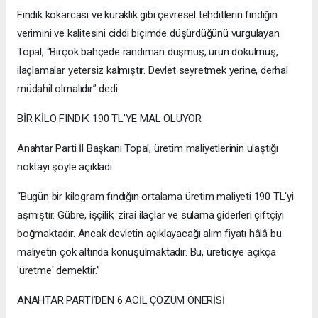
Fındık kokarcası ve kuraklık gibi çevresel tehditlerin fındığın
verimini ve kalitesini ciddi biçimde düşürdüğünü vurgulayan
Topal, “Birçok bahçede randıman düşmüş, ürün dökülmüş,
ilaçlamalar yetersiz kalmıştır. Devlet seyretmek yerine, derhal
müdahil olmalıdır” dedi.
BİR KİLO FINDIK 190 TL'YE MAL OLUYOR
Anahtar Parti İl Başkanı Topal, üretim maliyetlerinin ulaştığı
noktayı şöyle açıkladı:
“Bugün bir kilogram fındığın ortalama üretim maliyeti 190 TL'yi
aşmıştır. Gübre, işçilik, zirai ilaçlar ve sulama giderleri çiftçiyi
boğmaktadır. Ancak devletin açıklayacağı alım fiyatı hâlâ bu
maliyetin çok altında konuşulmaktadır. Bu, üreticiye açıkça
'üretme' demektir.”
ANAHTAR PARTİ’DEN 6 ACİL ÇÖZÜM ÖNERİSİ