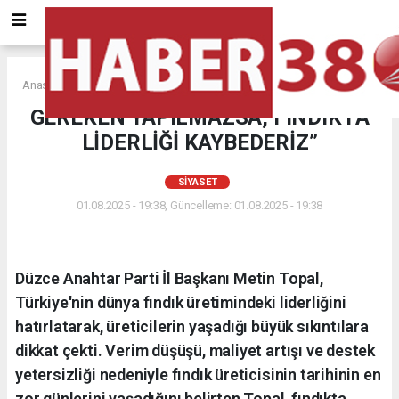
Anasayfa
SİYASET
GEREKEN YAPILMAZSA, FINDIKTA
LİDERLİĞİ KAYBEDERİZ”
SİYASET
01.08.2025 - 19:38, Güncelleme: 01.08.2025 - 19:38
Düzce Anahtar Parti İl Başkanı Metin Topal,
Türkiye'nin dünya fındık üretimindeki liderliğini
hatırlatarak, üreticilerin yaşadığı büyük sıkıntılara
dikkat çekti. Verim düşüşü, maliyet artışı ve destek
yetersizliği nedeniyle fındık üreticisinin tarihinin en
zor günlerini yaşadığını belirten Topal, fındıkta