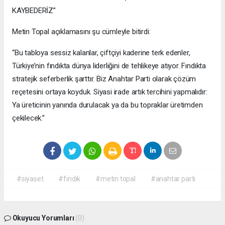
KAYBEDERİZ”
Metin Topal açıklamasını şu cümleyle bitirdi:
“Bu tabloya sessiz kalanlar, çiftçiyi kaderine terk edenler,
Türkiye’nin fındıkta dünya liderliğini de tehlikeye atıyor. Fındıkta
stratejik seferberlik şarttır. Biz Anahtar Parti olarak çözüm
reçetesini ortaya koyduk. Siyasi irade artık tercihini yapmalıdır:
Ya üreticinin yanında durulacak ya da bu topraklar üretimden
çekilecek.”
#siyaset
#fındık
#metin topal
#anahtar parti
Okuyucu Yorumları
(0)