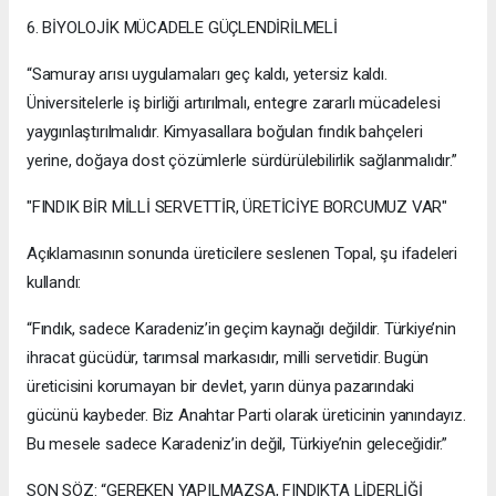
6. BİYOLOJİK MÜCADELE GÜÇLENDİRİLMELİ
“Samuray arısı uygulamaları geç kaldı, yetersiz kaldı.
Üniversitelerle iş birliği artırılmalı, entegre zararlı mücadelesi
yaygınlaştırılmalıdır. Kimyasallara boğulan fındık bahçeleri
yerine, doğaya dost çözümlerle sürdürülebilirlik sağlanmalıdır.”
"FINDIK BİR MİLLİ SERVETTİR, ÜRETİCİYE BORCUMUZ VAR"
Açıklamasının sonunda üreticilere seslenen Topal, şu ifadeleri
kullandı:
“Fındık, sadece Karadeniz’in geçim kaynağı değildir. Türkiye’nin
ihracat gücüdür, tarımsal markasıdır, milli servetidir. Bugün
üreticisini korumayan bir devlet, yarın dünya pazarındaki
gücünü kaybeder. Biz Anahtar Parti olarak üreticinin yanındayız.
Bu mesele sadece Karadeniz’in değil, Türkiye’nin geleceğidir.”
SON SÖZ: “GEREKEN YAPILMAZSA, FINDIKTA LİDERLİĞİ