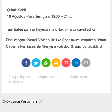
Çuhallı Sahili
10 Ağustos Pazartesi günü 18.00 – 21.00
Tüm halkımızı final heyecanına ortak olmaya davet edildi
Final maçını Kocaeli Volebol İle İlke Spor takımı oynarken,Orhan
Özdemir Fen Lisesi ile Mienyum voleybol 3.maçı oynacaklardır
#plaj voleybolu
#spor haberleri
#akçakoca
#voleybol
Okuyucu Yorumları
(0)