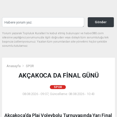
Gönder
Yorum yazarak Topluluk Kuralları’nı kabul etmiş bulunuyor ve haber380.com
sitesine yaptığınız yorumunuzla ilgili doğrudan veya dolaylı tüm sorumluluğu tek
başınıza üstleniyorsunuz. Yazılan tüm yorumlardan site yönetimi hiçbir şekilde
sorumlu tutulamaz.
Anasayfa
SPOR
AKÇAKOCA DA FİNAL GÜNÜ
SPOR
08.08.2026 - 09:07, Güncelleme: 08.08.2026 - 10:43
Akçakoca’da Plaj Voleybolu Turnuvasında Yarı Final