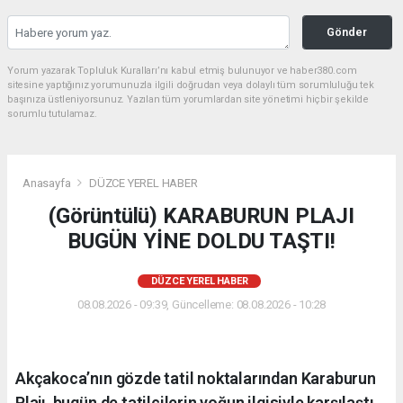
Gönder
Yorum yazarak Topluluk Kuralları’nı kabul etmiş bulunuyor ve haber380.com
sitesine yaptığınız yorumunuzla ilgili doğrudan veya dolaylı tüm sorumluluğu tek
başınıza üstleniyorsunuz. Yazılan tüm yorumlardan site yönetimi hiçbir şekilde
sorumlu tutulamaz.
Anasayfa
DÜZCE YEREL HABER
(Görüntülü) KARABURUN PLAJI
BUGÜN YİNE DOLDU TAŞTI!
DÜZCE YEREL HABER
08.08.2026 - 09:39, Güncelleme: 08.08.2026 - 10:28
Akçakoca’nın gözde tatil noktalarından Karaburun
Plajı, bugün de tatilcilerin yoğun ilgisiyle karşılaştı.