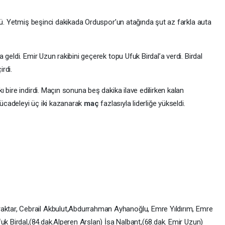
dü. Yetmiş beşinci dakikada Orduspor’un atağında şut az farkla auta
geldi. Emir Uzun rakibini geçerek topu Ufuk Birdal’a verdi. Birdal
rdi.
 bire indirdi. Maçın sonuna beş dakika ilave edilirken kalan
cadeleyi üç iki kazanarak
maç
fazlasıyla liderliğe yükseldi.
raktar, Cebrail Akbulut,Abdurrahman Ayhanoğlu, Emre Yıldırım, Emre
uk Birdal,(84.dak.Alperen Arslan) İsa Nalbant,(68.dak. Emir Uzun)