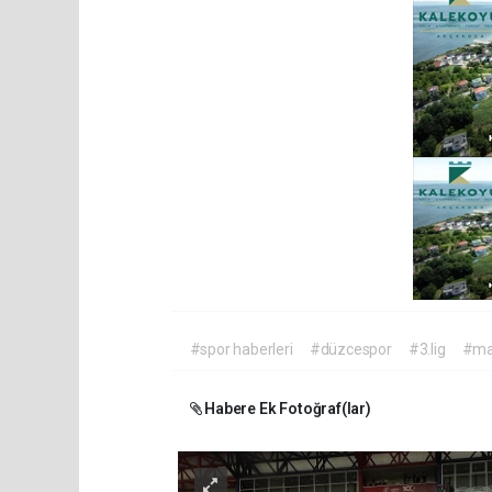
#spor haberleri
#düzcespor
#3.lig
#m
Habere Ek Fotoğraf(lar)