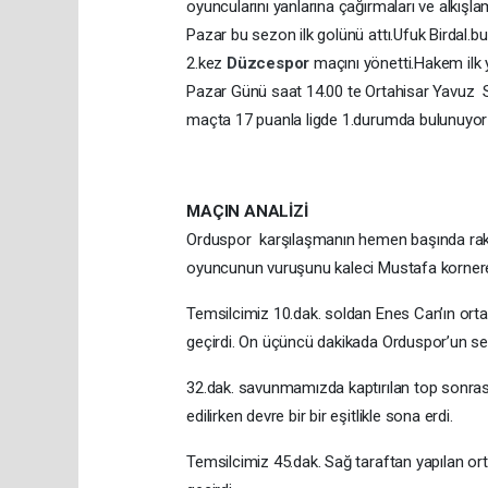
oyuncularını yanlarına çağırmaları ve alkışla
Pazar bu sezon ilk golünü attı.Ufuk Birdal.bu
2.kez
Düzcespor
maçını yönetti.Hakem ilk y
Pazar Günü saat 14.00 te Ortahisar Yavuz S
maçta 17 puanla ligde 1.durumda bulunuyor
MAÇIN ANALİZİ
Orduspor karşılaşmanın hemen başında rakib
oyuncunun vuruşunu kaleci Mustafa kornere
Temsilcimiz 10.dak. soldan Enes Can’ın ort
geçirdi. On üçüncü dakikada Orduspor’un ser
32.dak. savunmamızda kaptırılan top sonrası
edilirken devre bir bir eşitlikle sona erdi.
Temsilcimiz 45.dak. Sağ taraftan yapılan or