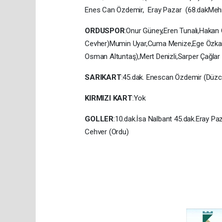
Enes Can Özdemir, Eray Pazar (68.dakMe
ORDUSPOR
:Onur Güney,Eren Tunalı,Hakan
Cevher)Mumin Uyar,Cuma Menize,Ege Özkayı
Osman Altuntaş),Mert Denizli,Sarper Çağlar
SARIKART
:45.dak. Enescan Özdemir (Düzce
KIRMIZI KART
:Yok
GOLLER
:10.dak.İsa Nalbant 45.dak.Eray Pa
Cehver (Ordu)