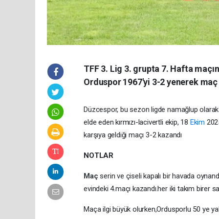
TFF 3. Lig 3. grupta 7. Hafta maçı
Orduspor 1967'yi 3-2 yenerek maç f
Düzcespor, bu sezon ligde namağlup olarak y
elde eden kırmızı-lacivertli ekip, 18
Ekim
2025
karşıya geldiği maçı 3-2 kazandı
NOTLAR
Maç
serin ve çiseli kapalı bir havada oynan
evindeki 4.maçı kazandı.her iki takım birer s
Maça ilgi büyük olurken,Ordusporlu 50 ye yakı