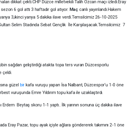
maları dikkat çekti.CHP Düzce milletvekili Talih Özcan maçı izledi.Eray
 sezon 6 gol attı 3 haftadır gol atıyor.
Maç
canlı yayınlandı.Hakem
arıya 3,ikinci yarıya 5 dakika ilave verdi.Temsilcimiz 26-10-2025
ultan Selim Stadında Sebat Gençlik İle Karşılaşacak.Temsilcimiz 7
in sağdan geliştirdiği atakta topa ters vuran Düzcesporlu
 çeldi.
asına güzel
bir
kafa vuruşu yapan İsa Nalbant, Düzcespor’u 1-0 öne
best vuruşunda Emre Yıldırım topu kafa ile uzaklaştırdı.
 Erdem Beytaş skoru 1-1 yaptı.. İlk yarının sonuna üç dakika ilave
tada Eray Pazar, topu ayak içiyle ağlara göndererek takımını 2-1 öne