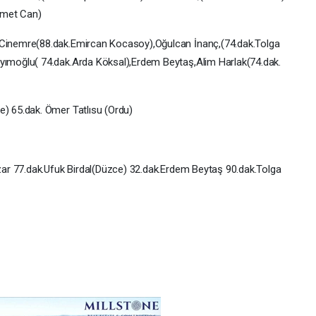
hmet Can)
 Cinemre(88.dak.Emircan Kocasoy),Oğulcan İnanç,(74.dak.Tolga
moğlu( 74.dak.Arda Köksal),Erdem Beytaş,Alim Harlak(74.dak.
) 65.dak. Ömer Tatlısu (Ordu)
zar 77.dak.Ufuk Birdal(Düzce) 32.dak.Erdem Beytaş 90.dak.Tolga