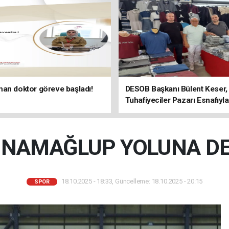
an doktor göreve başladı!
DESOB Başkanı Bülent Keser
Tuhafiyeciler Pazarı Esnafıyla
Arada
 NAMAĞLUP YOLUNA DE
18.10.2025 - 18:33, Güncelleme: 18.10.2025 - 20:15
SPOR