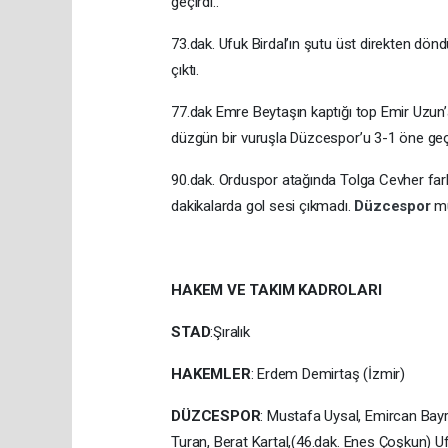
geçirdi..
73.dak. Ufuk Birdal’ın şutu üst direkten dön
çıktı.
77.dak Emre Beytaşın kaptığı top Emir Uzun’a 
düzgün bir vuruşla Düzcespor’u 3-1 öne geçi
90.dak. Orduspor atağında Tolga Cevher farkı
dakikalarda gol sesi çıkmadı.
Düzcespor
mü
HAKEM VE TAKIM KADROLARI
STAD
:Şıralık
HAKEMLER
: Erdem Demirtaş (İzmir)
DÜZCESPOR
: Mustafa Uysal, Emircan Bay
Turan, Berat Kartal,(46.dak. Enes Çoşkun) Uf