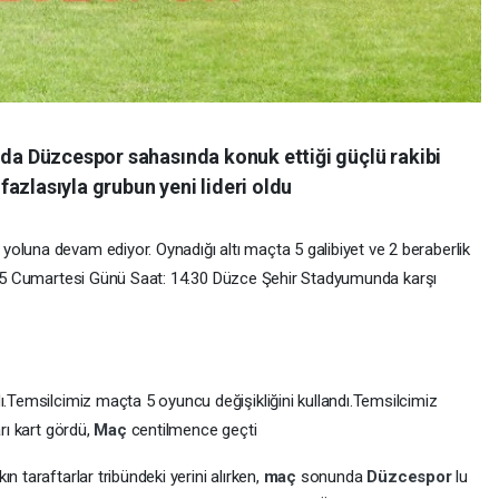
nda Düzcespor sahasında konuk ettiği güçlü rakibi
azlasıyla grubun yeni lideri oldu
oluna devam ediyor. Oynadığı altı maçta 5 galibiyet ve 2 beraberlik
 Cumartesi Günü Saat: 14.30 Düzce Şehir Stadyumunda karşı
dı.Temsilcimiz maçta 5 oyuncu değişikliğini kullandı.Temsilcimiz
arı kart gördü,
Maç
centilmence geçti
n taraftarlar tribündeki yerini alırken,
maç
sonunda
Düzcespor
lu