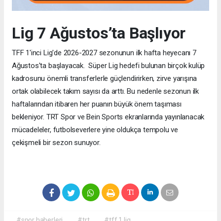
Lig 7 Ağustos’ta Başlıyor
TFF 1'inci Lig'de 2026-2027 sezonunun ilk hafta heyecanı 7
Ağustos'ta başlayacak. Süper Lig hedefi bulunan birçok kulüp
kadrosunu önemli transferlerle güçlendirirken, zirve yarışına
ortak olabilecek takım sayısı da arttı. Bu nedenle sezonun ilk
haftalarından itibaren her puanın büyük önem taşıması
bekleniyor. TRT Spor ve Bein Sports ekranlarında yayınlanacak
mücadeleler, futbolseverlere yine oldukça tempolu ve
çekişmeli bir sezon sunuyor.
#spor haberleri
#trt
#tff 1.lig