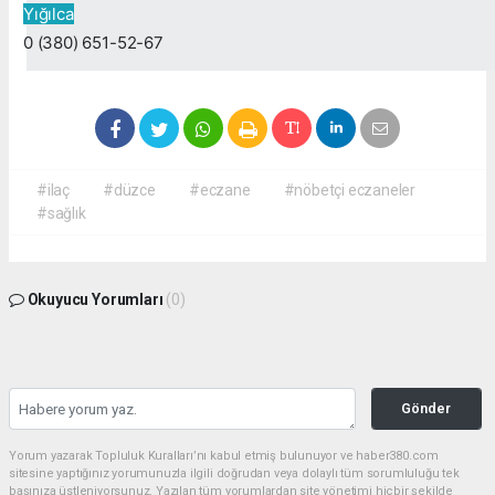
Yığılca
0 (380) 651-52-67
#ilaç
#düzce
#eczane
#nöbetçi eczaneler
#sağlık
Okuyucu Yorumları
(0)
Gönder
Yorum yazarak Topluluk Kuralları’nı kabul etmiş bulunuyor ve haber380.com
sitesine yaptığınız yorumunuzla ilgili doğrudan veya dolaylı tüm sorumluluğu tek
başınıza üstleniyorsunuz. Yazılan tüm yorumlardan site yönetimi hiçbir şekilde