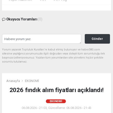
Okuyucu Yorumları
(0)
Gönder
Yorum yazarak Topluluk Kuralları’nı kabul etmiş bulunuyor ve haber380.com
sitesine yaptığınız yorumunuzla ilgili doğrudan veya dolaylı tüm sorumluluğu tek
başınıza üstleniyorsunuz. Yazılan tüm yorumlardan site yönetimi hiçbir şekilde
sorumlu tutulamaz.
Anasayfa
EKONOMİ
2026 fındık alım fiyatları açıklandı!
EKONOMİ
06.08.2026 - 21:03, Güncelleme: 06.08.2026 - 21:43