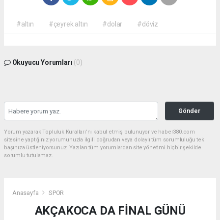
#altın
#çeyrek altın
#dolar
#döviz
Okuyucu Yorumları
(0)
Gönder
Yorum yazarak Topluluk Kuralları’nı kabul etmiş bulunuyor ve haber380.com
sitesine yaptığınız yorumunuzla ilgili doğrudan veya dolaylı tüm sorumluluğu tek
başınıza üstleniyorsunuz. Yazılan tüm yorumlardan site yönetimi hiçbir şekilde
sorumlu tutulamaz.
Anasayfa
SPOR
AKÇAKOCA DA FİNAL GÜNÜ