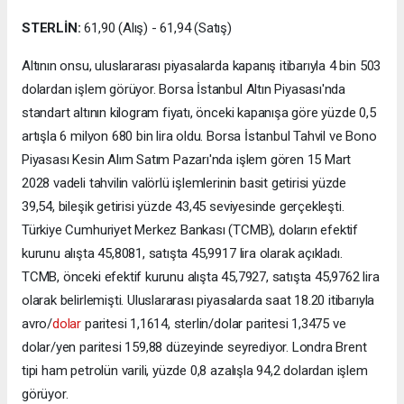
STERLİN:
61,90 (Alış) - 61,94 (Satış)
Altının onsu, uluslararası piyasalarda kapanış itibarıyla 4 bin 503
dolardan işlem görüyor. Borsa İstanbul Altın Piyasası'nda
standart altının kilogram fiyatı, önceki kapanışa göre yüzde 0,5
artışla 6 milyon 680 bin lira oldu. Borsa İstanbul Tahvil ve Bono
Piyasası Kesin Alım Satım Pazarı'nda işlem gören 15 Mart
2028 vadeli tahvilin valörlü işlemlerinin basit getirisi yüzde
39,54, bileşik getirisi yüzde 43,45 seviyesinde gerçekleşti.
Türkiye Cumhuriyet Merkez Bankası (TCMB), doların efektif
kurunu alışta 45,8081, satışta 45,9917 lira olarak açıkladı.
TCMB, önceki efektif kurunu alışta 45,7927, satışta 45,9762 lira
olarak belirlemişti. Uluslararası piyasalarda saat 18.20 itibarıyla
avro/
dolar
paritesi 1,1614, sterlin/dolar paritesi 1,3475 ve
dolar/yen paritesi 159,88 düzeyinde seyrediyor. Londra Brent
tipi ham petrolün varili, yüzde 0,8 azalışla 94,2 dolardan işlem
görüyor.