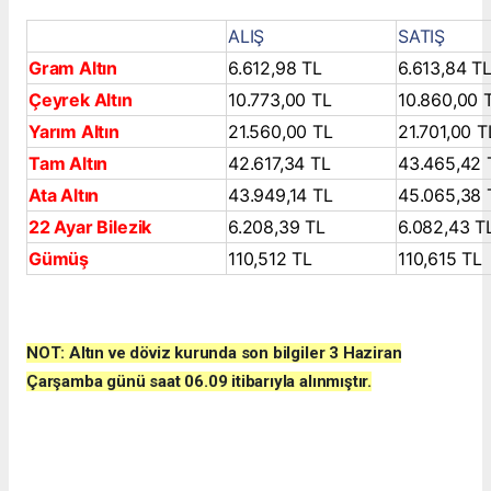
ALIŞ
SATIŞ
Gram Altın
6.612,98 TL
6.613,84 T
Çeyrek Altın
10.773,00 TL
10.860,00 
Yarım Altın
21.560,00 TL
21.701,00 T
Tam Altın
42.617,34 TL
43.465,42 
Ata Altın
43.949,14 TL
45.065,38 
22 Ayar Bilezik
6.208,39 TL
6.082,43 T
Gümüş
110,512 TL
110,615 TL
NOT: Altın ve döviz kurunda son bilgiler 3 Haziran
Çarşamba
günü
saat 06.09
itibarıyla alınmıştır.