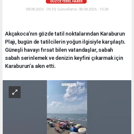
DÜZCE YEREL HABER
08.08.2026 - 09:39, Güncelleme: 08.08.2026 - 10:28
Akçakoca’nın gözde tatil noktalarından Karaburun
Plajı, bugün de tatilcilerin yoğun ilgisiyle karşılaştı.
Güneşli havayı fırsat bilen vatandaşlar, sabah
sabah serinlemek ve denizin keyfini çıkarmak için
Karaburun’a akın etti.