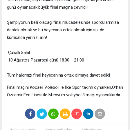
günü oynanacak büyük final maçına çevrildi!
Şampiyonun belli olacağı final mücadelesinde sporcularımıza
destek olmak ve bu heyecana ortak olmak için siz de
kumsalda yerinizi alın!
Çuhallı Sahili
10 Ağustos Pazartesi günü 18.00 – 21.00
Tüm halkımızı final heyecanına ortak olmaya davet edildi
Final maçını Kocaeli Volebol İle İlke Spor takımı oynarken,Orhan
Özdemir Fen Lisesi ile Mienyum voleybol 3.maçı oynacaklardır
#plaj voleybolu
#spor haberleri
#akçakoca