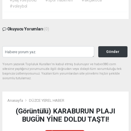
#voleybol
Okuyucu Yorumları
(0)
Gönder
Yorum yazarak Topluluk Kuralları’nı kabul etmiş bulunuyor ve haber380.com
sitesine yaptığınız yorumunuzla ilgili doğrudan veya dolaylı tüm sorumluluğu tek
başınıza üstleniyorsunuz. Yazılan tüm yorumlardan site yönetimi hiçbir şekilde
sorumlu tutulamaz.
Anasayfa
DÜZCE YEREL HABER
(Görüntülü) KARABURUN PLAJI
BUGÜN YİNE DOLDU TAŞTI!