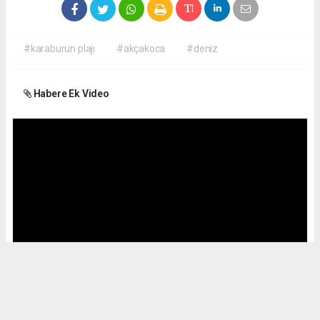
#karaburun plajı
#akçakoca
#deniz
Habere Ek Video