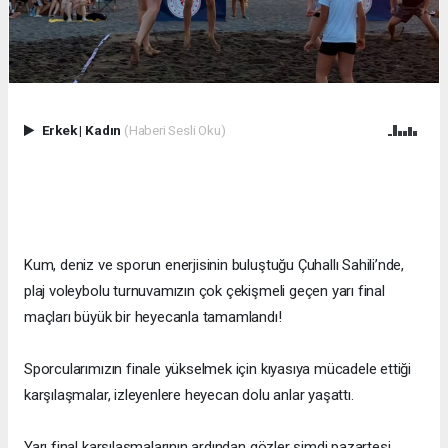
Erkek
|
Kadın
(Haberi Sesli Oku)
Kum, deniz ve sporun enerjisinin buluştuğu Çuhallı Sahili’nde,
plaj voleybolu turnuvamızın çok çekişmeli geçen yarı final
maçları büyük bir heyecanla tamamlandı!
Sporcularımızın finale yükselmek için kıyasıya mücadele ettiği
karşılaşmalar, izleyenlere heyecan dolu anlar yaşattı.
Yarı final karşılaşmalarının ardından gözler şimdi pazartesi