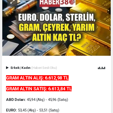
Erkek
|
Kadın
(Haberi Sesli Oku)
GRAM ALTIN ALIŞ: 6.612,98
TL
GRAM ALTIN SATIŞ:
6.613,84
TL
ABD Doları:
45,94 (Alış) - 45,96 (Satış)
EURO:
53,45 (Alış) - 53,51 (Satış)