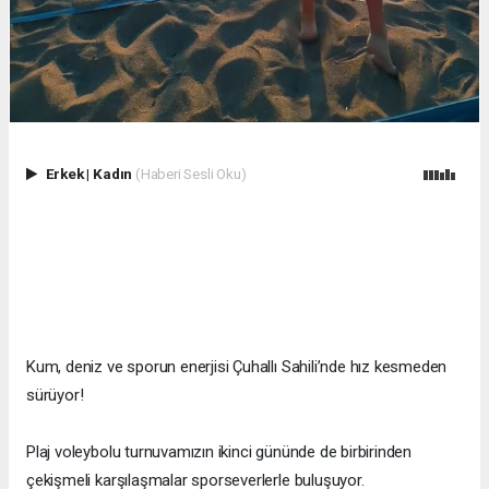
Erkek
|
Kadın
(Haberi Sesli Oku)
Kum, deniz ve sporun enerjisi Çuhallı Sahili’nde hız kesmeden
sürüyor!
Plaj voleybolu turnuvamızın ikinci gününde de birbirinden
çekişmeli karşılaşmalar sporseverlerle buluşuyor.