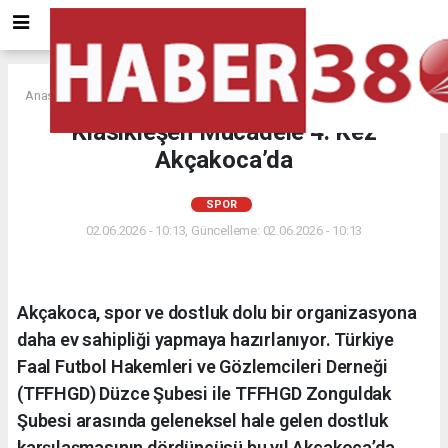
Anasayfa
SPOR
Klasikleşen Mücadele 4. Kez
Akçakoca’da
SPOR
02.06.2026 - 10:13, Güncelleme: 02.06.2026 - 10:13
Akçakoca, spor ve dostluk dolu bir organizasyona
daha ev sahipliği yapmaya hazırlanıyor. Türkiye
Faal Futbol Hakemleri ve Gözlemcileri Derneği
(TFFHGD) Düzce Şubesi ile TFFHGD Zonguldak
Şubesi arasında geleneksel hale gelen dostluk
karşılaşmasının dördüncüsü bu yıl Akçakoca’da