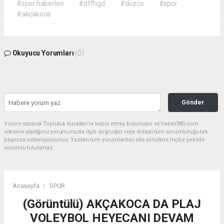
#spor haberleri
#dffhgd
#düzce
#spor
#akçakoca
Okuyucu Yorumları
(0)
Gönder
Yorum yazarak Topluluk Kuralları’nı kabul etmiş bulunuyor ve haber380.com
sitesine yaptığınız yorumunuzla ilgili doğrudan veya dolaylı tüm sorumluluğu tek
başınıza üstleniyorsunuz. Yazılan tüm yorumlardan site yönetimi hiçbir şekilde
sorumlu tutulamaz.
Anasayfa
SPOR
(Görüntülü) AKÇAKOCA DA PLAJ
VOLEYBOL HEYECANI DEVAM