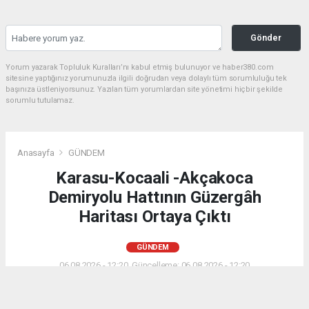
Gönder
Yorum yazarak Topluluk Kuralları’nı kabul etmiş bulunuyor ve haber380.com
sitesine yaptığınız yorumunuzla ilgili doğrudan veya dolaylı tüm sorumluluğu tek
başınıza üstleniyorsunuz. Yazılan tüm yorumlardan site yönetimi hiçbir şekilde
sorumlu tutulamaz.
Anasayfa
GÜNDEM
Karasu-Kocaali -Akçakoca
Demiryolu Hattının Güzergâh
Haritası Ortaya Çıktı
GÜNDEM
06.08.2026 - 12:20, Güncelleme: 06.08.2026 - 12:20