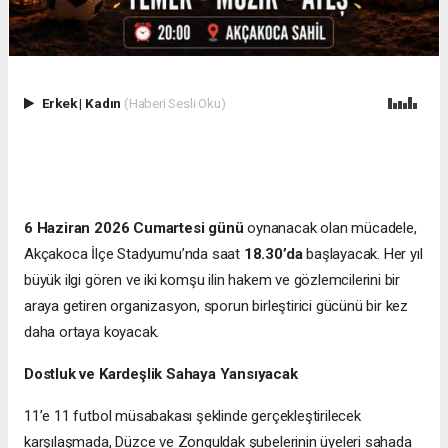
Erkek
|
Kadın
(Haberi Sesli Oku)
6 Haziran 2026 Cumartesi günü
oynanacak olan mücadele,
Akçakoca İlçe Stadyumu’nda saat
18.30’da
başlayacak. Her yıl
büyük ilgi gören ve iki komşu ilin hakem ve gözlemcilerini bir
araya getiren organizasyon, sporun birleştirici gücünü bir kez
daha ortaya koyacak.
Dostluk ve Kardeşlik Sahaya Yansıyacak
11’e 11 futbol müsabakası şeklinde gerçekleştirilecek
karşılaşmada, Düzce ve Zonguldak şubelerinin üyeleri sahada