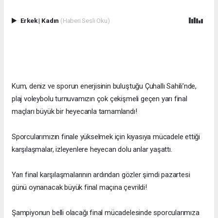
Erkek
|
Kadın
(Haberi Sesli Oku)
Kum, deniz ve sporun enerjisinin buluştuğu Çuhallı Sahili’nde,
plaj voleybolu turnuvamızın çok çekişmeli geçen yarı final
maçları büyük bir heyecanla tamamlandı!
Sporcularımızın finale yükselmek için kıyasıya mücadele ettiği
karşılaşmalar, izleyenlere heyecan dolu anlar yaşattı.
Yarı final karşılaşmalarının ardından gözler şimdi pazartesi
günü oynanacak büyük final maçına çevrildi!
Şampiyonun belli olacağı final mücadelesinde sporcularımıza