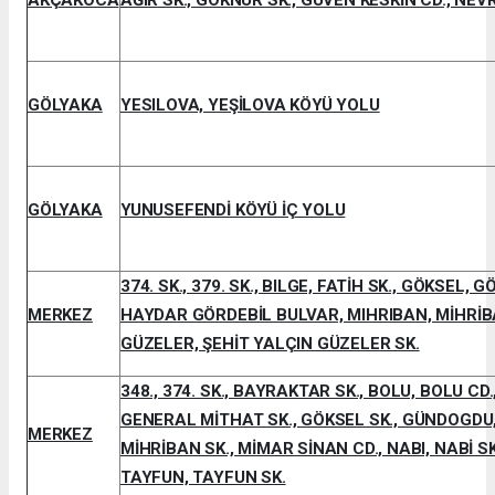
GÖLYAKA
YESILOVA, YEŞİLOVA KÖYÜ YOLU
GÖLYAKA
YUNUSEFENDİ KÖYÜ İÇ YOLU
374. SK., 379. SK., BILGE, FATİH SK., GÖKSEL, G
MERKEZ
HAYDAR GÖRDEBİL BULVAR, MIHRIBAN, MİHRİBA
GÜZELER, ŞEHİT YALÇIN GÜZELER SK.
348., 374. SK., BAYRAKTAR SK., BOLU, BOLU CD.
GENERAL MİTHAT SK., GÖKSEL SK., GÜNDOGDU
MERKEZ
MİHRİBAN SK., MİMAR SİNAN CD., NABI, NABİ SK
TAYFUN, TAYFUN SK.