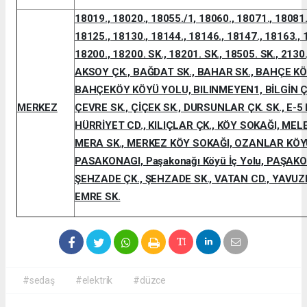
18019., 18020., 18055./1, 18060., 18071., 18081.
18125., 18130., 18144., 18146., 18147., 18163., 
18200., 18200. SK., 18201. SK., 18505. SK., 2130.
AKSOY ÇK., BAĞDAT SK., BAHAR SK., BAHÇE KÖ
BAHÇEKÖY KÖYÜ YOLU, BILINMEYEN1, BİLGİN ÇK
MERKEZ
ÇEVRE SK., ÇİÇEK SK., DURSUNLAR ÇK. SK., E-5
HÜRRİYET CD., KILIÇLAR ÇK., KÖY SOKAĞI, MELE
MERA SK., MERKEZ KÖY SOKAĞI, OZANLAR KÖYÜ
PASAKONAGI, Paşakonağı Köyü İç Yolu, PAŞAK
ŞEHZADE ÇK., ŞEHZADE SK., VATAN CD., YAVUZ
EMRE SK.
#sedaş
#elektrik
#düzce