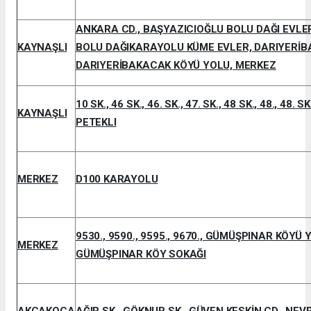
ANKARA CD., BAŞYAZICIOĞLU BOLU DAĞI EVLERİ
KAYNAŞLI
BOLU DAĞIKARAYOLU KÜME EVLER, DARIYERİB
DARIYERİBAKACAK KÖYÜ YOLU, MERKEZ
10 SK., 46 SK., 46. SK., 47. SK., 48 SK., 48., 48.
KAYNAŞLI
PETEKLI
MERKEZ
D100 KARAYOLU
9530., 9590., 9595., 9670., GÜMÜŞPINAR KÖYÜ
MERKEZ
GÜMÜŞPINAR KÖY SOKAĞI
AKÇAKOCA
AĞIR SK., GÖKNUR SK., GÜVEN KESKİN CD., NEV