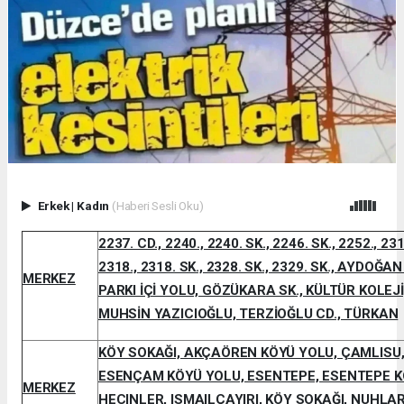
Erkek
|
Kadın
(Haberi Sesli Oku)
2237. CD., 2240., 2240. SK., 2246. SK., 2252., 231
2318., 2318. SK., 2328. SK., 2329. SK., AYDOĞA
MERKEZ
PARKI İÇİ YOLU, GÖZÜKARA SK., KÜLTÜR KOLEJ
MUHSİN YAZICIOĞLU, TERZİOĞLU CD., TÜRKAN
KÖY SOKAĞI, AKÇAÖREN KÖYÜ YOLU, ÇAMLISU,
ESENÇAM KÖYÜ YOLU, ESENTEPE, ESENTEPE K
MERKEZ
HECINLER, ISMAILÇAYIRI, KÖY SOKAĞI, NUHLA