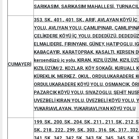
SARIKASIM, SARIKASIM MAHALLESİ, TURNACILA
353. SK., 401., 401. SK., ARIF, AVLAYAN KÖYÜ 
YOLU, AVLIYAN YOLU, ÇAMLIPINAR, ÇAMLIPIN
ÇELİKDERE KÖYÜ İÇ YOLU, DEDEDÜZÜ, DEDEDÜZ
ELMALIDERE, FIRINYANI, GÜNEY, HATIPOGLU, IG
KABAÇAYIR, KARATOPRAK, KASALTI, KERSEN DÜ
kersendüzü iç yolu, KIRAN, KIZILÜZÜM, KIZILÜ
CUMAYERİ
KIZILÜZÜM/2, KOZLAR, KÖY SOKAĞI, KURUALI, K
KÜREKLIK, MERKEZ, OKUL, ORDULUKARADERE K
ORDULUKARADERE KÖYÜ YOLU, OSMANCIK, ÖRE
PAZARCIK KÖYÜ YOLU, SIVAZOGLU, ŞEHİT NUSR
UVEZBELİ KIRAN YOLU, ÜVEZBELİ KÖYÜ YOLU, Y
YUKARIAVLAYAN, YUKARIAVLIYAN KÖYÜ YOLU
199. SK., 200. SK., 204. SK., 211., 211. SK., 212. S
SK., 218., 222., 299. SK., 303., 316. SK., 317., 332.
341. SK., 342., 342. SK., 343. SK., 345., 345. SK., 