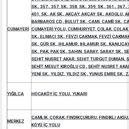
SK., 357., 357. SK., 358. SK., 359. SK., 361., 367., 
401. SK., AK SK., AKÇAY, AKÇAY SK., AKOGLU,
BARBAROS CD., BULUT SK., CAMI, CAMİİ SK., CA
CUMAYERİ
CUMAYERİ YOLU, CUMHURIYET, ÇOLAK, ÇOLAK S
SK., ELMACI SK., FEVZI ÇAKMAK, FEVZİ ÇAKMA
SK., GÜR SK., IHLAMUR, IHLAMUR SK., KANLIÇAY
SK., PAK, PAK SK., SAHIN, SARAY, SARAY SK., 
SEHIT NUSRET AKAR, SEHIT TURGUT DUMAN, ŞA
ŞEHİT MESUT KIROĞLU CD., ŞEHİT NUSRET AKAR
YENİ SK., YILDIZ, YILDIZ SK., YUNUS EMRE SK.,
YIĞILCA
HOCAKÖY İÇ YOLU, YUKARI
ÇAMLIK, ÇORAK, FINDIKÇUKURU, FINDIKLI AKSU,
MERKEZ
KÖYÜ İÇ YOLU