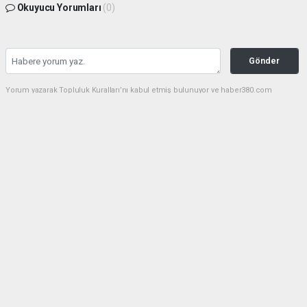
Okuyucu Yorumları
(0)
Gönder
Yorum yazarak Topluluk Kuralları’nı kabul etmiş bulunuyor ve haber380.com
sitesine yaptığınız yorumunuzla ilgili doğrudan veya dolaylı tüm sorumluluğu tek
başınıza üstleniyorsunuz. Yazılan tüm yorumlardan site yönetimi hiçbir şekilde
sorumlu tutulamaz.
Anasayfa
DÜZCE YEREL HABER
(Görüntülü) KARABURUN PLAJI
BUGÜN YİNE DOLDU TAŞTI!
DÜZCE YEREL HABER
08.08.2026 - 09:39, Güncelleme: 08.08.2026 - 10:28